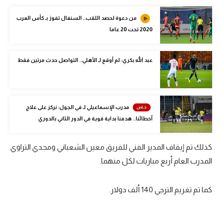
الوطن العربي
من دعوة لحصد اللقب.. السنغال تفوز بـ كأس العرب
في المونديال
2020 تحت 20 عاما
رياضة نسائية
عبد الله بكري: لم أوقع لـ الأهلي.. التواصل حدث مرتين فقط
آسيا
أمريكا
مدرب الإسماعيلي لـ في الجول: نركز على علاج
ركن الألعاب
أخطائنا.. هدفنا بداية قوية في الدور الثاني بالدوري
أقسام خاصة
كذلك تم إيقاف المدير الفني للفريق معين الشعباني ومجدي التراوي
Gamers
المدرب العام أربع مباريات لكل منهما.
ميركاتو
كما تم تغريم الترجي 140 ألف دولار.
تحقيق في الجول
تقرير في الجول