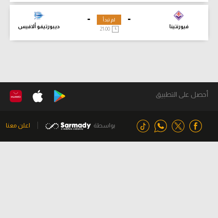
-
-
لم تبدأ
فيورنتينا
ديبورتيفو ألافيس
21:00
أحصل على التطبيق
بواسطة
اعلن معنا