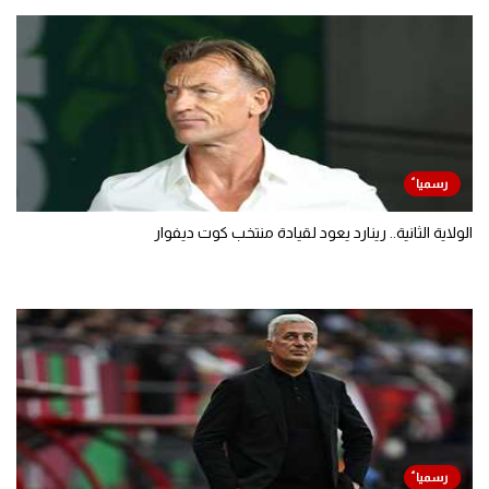
الولاية الثانية.. رينارد يعود لقيادة منتخب كوت ديفوار