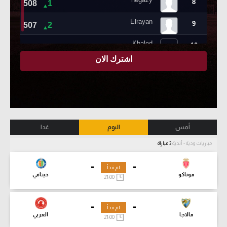
أمس
اليوم
غدا
مباريات ودية - أندية
3 مباراة
-
-
لم تبدأ
موناكو
خيتافي
21:00
-
-
لم تبدأ
مالاجا
العربي
21:00