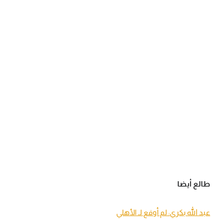
طالع أيضا
عبد الله بكري: لم أوقع لـ الأهلي