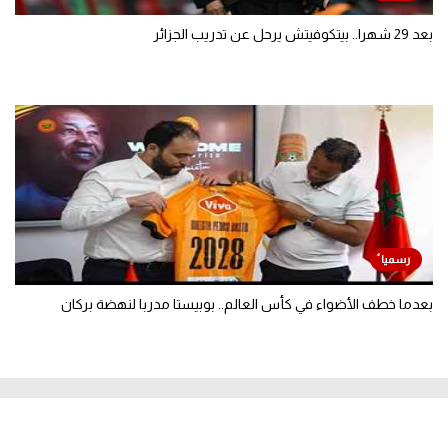
بعد 29 شهرا.. بيتكوفيتش يرحل عن تدريب الجزائر
بعدما خطف الأضواء في كأس العالم.. بوبيستا مدربا لنهضة بركان