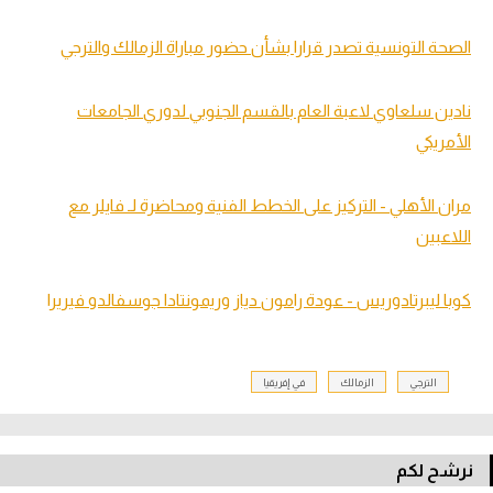
الصحة التونسية تصدر قرارا بشأن حضور مباراة الزمالك والترجي
نادين سلعاوي لاعبة العام بالقسم الجنوبي لدوري الجامعات
الأمريكي
مران الأهلي - التركيز على الخطط الفنية ومحاضرة لـ فايلر مع
اللاعبين
كوبا ليبرتادوريس - عودة رامون دياز وريمونتادا جوسفالدو فيريرا
الترجي
الزمالك
في إفريقيا
نرشح لكم