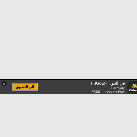
في الجول - FilGoal
×
الى التطبيق
Sarmady
FREE - In Google Play