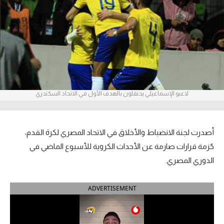
آراء حرة
ركن الألعاب
بطولات
الدوري المصري
لاعبو الإسماعيلي يحتفلون بالهدف الأول في الاتحاد السكندري
الدوري الإنجليزي الممتاز
الدوري الإسباني
أصدرت لجنة الانضباط والأخلاق في الاتحاد المصري لكرة القدم،
حٌزمة قرارات صارمة عن الأحداث الكروية للأسبوع الماضي في
الدوري الإيطالي
الدوري المصري.
الدوري الألماني
ADVERTISEMENT
الدوري التركي
الدوري الفرنسي