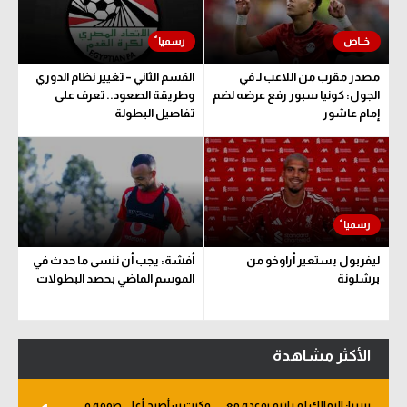
مصدر مقرب من اللاعب لـ في
القسم الثاني – تغيير نظام الدوري
الجول: كونيا سبور رفع عرضه لضم
وطريقة الصعود.. تعرف على
إمام عاشور
تفاصيل البطولة
ليفربول يستعير أراوخو من
أفشة: يجب أن ننسى ما حدث في
برشلونة
الموسم الماضي بحصد البطولات
الأكثر مشاهدة
بيزيرا: الزمالك لم يلتزم بوعده معي.. وكنت سأصبح أغلى صفقة في