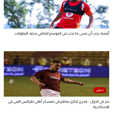
أفشة: يجب أن ننسى ما حدث في الموسم الماضي بحصد البطولات
خبر في الجول - فخري لاكاي ينتظم في معسكر أهلي طرابلس الليبي في
الإسكندرية