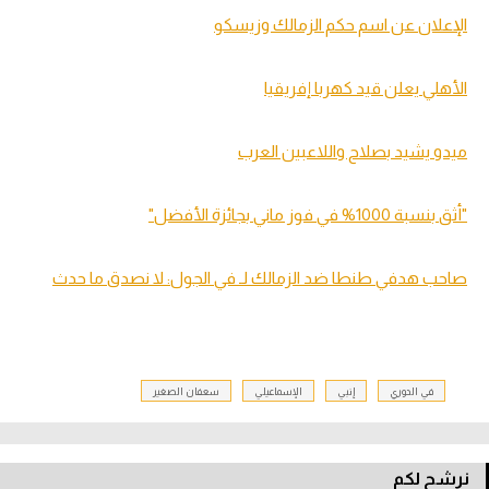
الإعلان عن اسم حكم الزمالك وزيسكو
الأهلي يعلن قيد كهربا إفريقيا
ميدو يشيد بصلاح واللاعبين العرب
"أثق بنسبة 1000% في فوز ماني بجائزة الأفضل"
صاحب هدفي طنطا ضد الزمالك لـ في الجول: لا نصدق ما حدث
في الدوري
إنبي
الإسماعيلي
سعفان الصغير
نرشح لكم