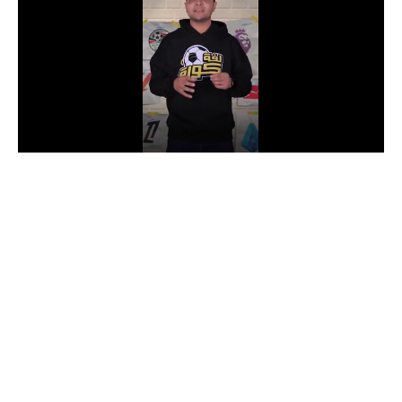
الدوري السعودي للمحترفين
دوري أبطال أوروبا
دوري أبطال إفريقيا
كل البطولات
أقسام
الكرة المصرية
الدوري المصري
الكرة الأوروبية
الكرة الإفريقية
منتخب مصر