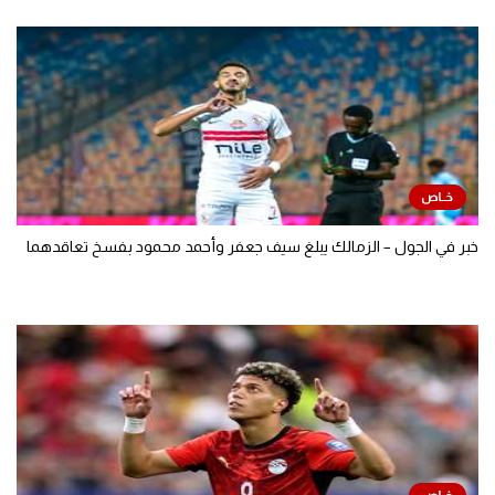
خبر في الجول – الزمالك يبلغ سيف جعفر وأحمد محمود بفسخ تعاقدهما