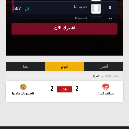
أمس
اليوم
غدا
الدوري البرتغالي
1 مباراة
2
2
مباشر
سانت كلارا
ناسيونال ماديرا