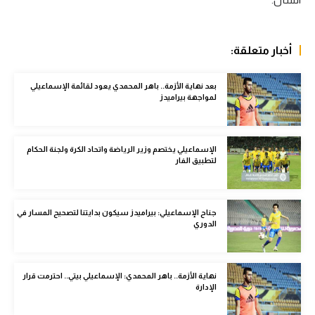
الوطن العربي
في المونديال
أخبار متعلقة:
رياضة نسائية
بعد نهاية الأزمة.. باهر المحمدي يعود لقائمة الإسماعيلي
آسيا
لمواجهة بيراميدز
أمريكا
الإسماعيلي يختصم وزير الرياضة واتحاد الكرة ولجنة الحكام
ركن الألعاب
لتطبيق الفار
أقسام خاصة
جناح الإسماعيلي: بيراميدز سيكون بدايتنا لتصحيح المسار في
Gamers
الدوري
ميركاتو
نهاية الأزمة.. باهر المحمدي: الإسماعيلي بيتي.. احترمت قرار
تحقيق في الجول
الإدارة
تقرير في الجول