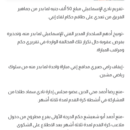
تحليل في الجول
-تغريم نادي الإسماعيلي مبلغ 50 ألف جنيه لما بدر من جماهير
الفريق من تعدي على طاقم حكام لقاء إنبي.
حكايات في الجول
كويز في الجول
-توبيخ أدهم السلحدار المدير الفني للإسماعيلي لما بدر منه، وتحذيره
بفرض عقوبة حال تكرار تلك المخالفة الواردة في تقريري حكم
فيديو في الجول
ومراقب المباراة.
-إيقاف رامي صبري مدافع إنبي مباراة واحدة لما بدر منه من سلوك
رياضي مشين.
-منع رضا أحمد محي الدين عضو مجلس إدارة نادي سماد طلخا من
المشاركة في أنشطة كرة القدم لمدة ثلاثة أشهر.
-منع أحمد أبو شعيشع حكم الدرجة الأولى بفرع مطروح من دخول
ملاعب كرة القدم لمدة ثلاثة أشهر بعد الاطلاع على الشكوى