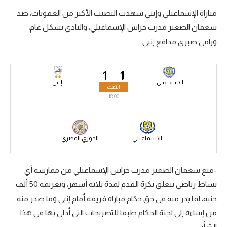
مباراة الإسماعيلي وإنبي شهدت النصيب الأكبر من العقوبات، ضد
سعودي في الجول
سعفان الصغير مدرب حراس الإسماعيلي، والنادي بشكل عام،
الدوري الإنجليزي
ورامي صبري مدافع إنبي.
الدوري الإسباني
1
1
دوري أبطال أوروبا
الإسماعيلي
إنـبي
انتهت
القسم الثاني
18:00
رياضات أخرى
أمم إفريقيا
الإسماعيلي
الدوري المصري
كرة السلة الأمريكية
-منع سعفان الصغير مدرب حراس الإسماعيلي من ممارسة أي
كرة سلة
نشاط رياضي يتعلق بكرة القدم لمدة ثلاثة أشهر، وتغريمه 50 ألف
كرة يد
جنيه، لما بدر منه في حق حكام مباراة فريقه أمام إنبي وما صدر منه
من إساءة إلى لجنة الحكام طبقا للتصريحات التي أدلى بها في هذا
كرة طائرة
الشأن.