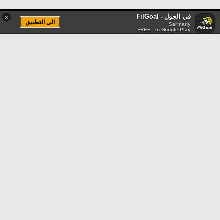
في الجول - FilGoal
×
الى التطبيق
Sarmady
FREE - In Google Play