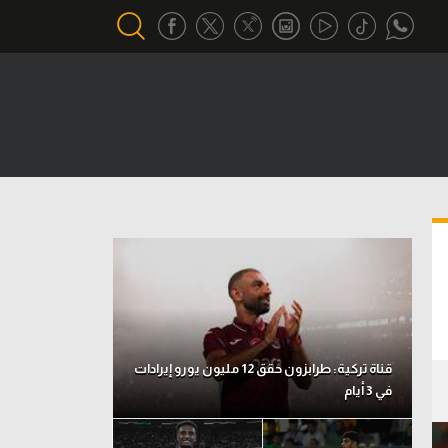
أقسام خاصة
Gamers
يكية
ميركاتو
تحقيق في الجول
تقرير في الجول
تحليل في الجول
حكايات في الجول
قناة تركية: طرابزون حقق 12 مليون يورو إيرادات
في 3 أيام
كويز في الجول
فيديو في الجول