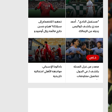
"مستقبل النادي".. أحمد
تمهيدا للانضمام إلى
مجدي يكشف كواليس
سيلتك؟ هيثم حسن
رحيله عن الزمالك
خارج قائمة ريال أوفييدو
لمواجهة لوهافر
مصدر من غزل المحلة
بادالونا الإسباني:
يكشف لـ في الجول
مواجهة الأهلي احتفالية
تفاصيل مفاوضات
تاريخية
الأهلي لضم صلاح