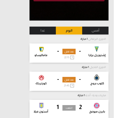
أمس
اليوم
غدا
الدوري البرتغالي
1 مباراة
-
-
بعد قليل
إشتوريل برايا
فاماليساو
22:15
الدوري البلجيكي
1 مباراة
-
-
بعد قليل
كلوب بروج
كورتريك
21:45
مباريات ودية - أندية
1 مباراة
1
2
انتهت
بايرن ميونيخ
أستون فيلا