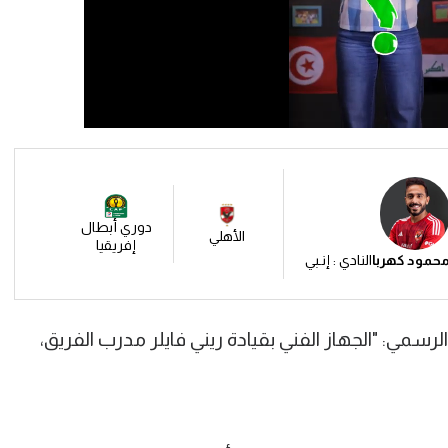
دوري أبطال
الأهلي
إفريقيا
حمود كهربا
النادي : إنـبي
سمي: "الجهاز الفني بقيادة ريني فايلر مدرب الفريق،