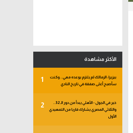
الأكثر مشاهدة
بيزيرا: الزمالك لم يلتزم بوعده معي.. وكنت
1
سأصبح أغلى صفقة في تاريخ النادي
خبر في الجول - الأهلي يبدأ من دور الـ 32..
2
والثلاثي المصري يشارك قاريا من التمهيدي
الأول