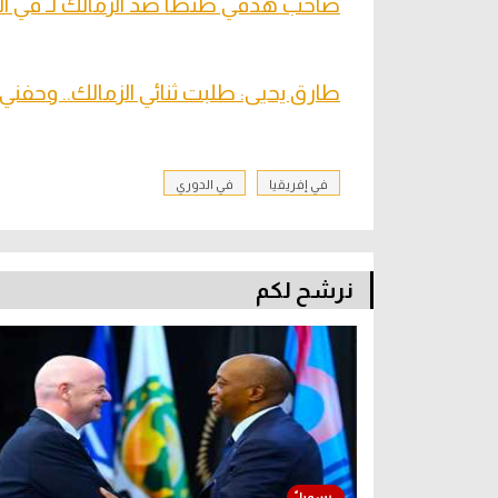
صاحب هدفي طنطا ضد الزمالك لـ في الج
طارق يحيى: طلبت ثنائي الزمالك.. وحفني
في إفريقيا
في الدوري
نرشح لكم