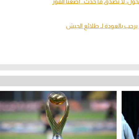
ول: لا نصدق ما حدث.. أضعنا الفوز
 يرحب بالعودة لـ طلائع الجيش