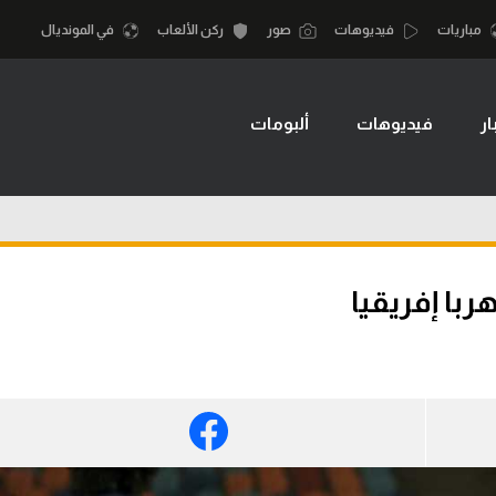
مباريات
فيديوهات
صور
ركن الألعاب
في المونديال
ار
فيديوهات
ألبومات
أقسام
أمم إفريقيا
الكرة المصرية
كرة السلة الأمر
الدوري المصري
لمصري
كرة سلة
الكرة الأوروبية
نجليزي الممتاز
كرة يد
ربا إفريقيا
الكرة الإفريقية
إسباني
كرة طائرة
منتخب مصر
إيطالي
الوطن العربي
سعودي في الجول
في المونديال
لماني
الدوري الإنجليزي
رياضة نسائية
لفرنسي
الدوري الإسباني