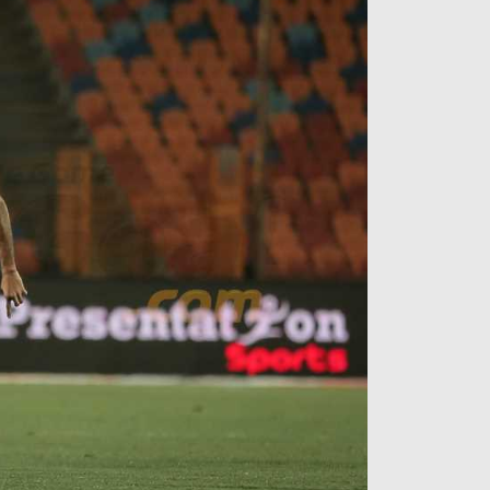
آراء حرة
الدوري ا
ركن الألعاب
دوري أبطا
دوري أبطا
كل البطولات