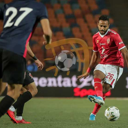
آسيا
دوري أبطال أوروبا
لسعودي للمحترفين
أمريكا
القسم الثاني
ل أوروبا
ركن الألعاب
رياضات أخرى
ل إفريقيا