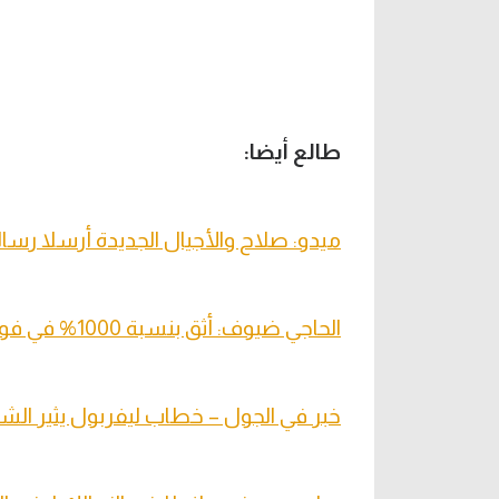
طالع أيضا:
ميدو: صلاح والأجيال الجديدة أرسلا رسال
الحاجي ضيوف: أثق بنسبة 1000% في فوز ماني بجائزة الأفضل بإفريقيا
خبر في الجول – خطاب ليفربول يثير ال