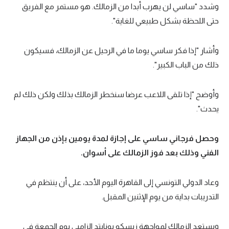
وشدد "ساسي لن يهرب أبدا من الزمالك. هو مستمر مع الفريق
تحليل في الجول
حتى اللحظة بشكل طبيعي للغاية".
حكايات في الجول
وأشار "إذا فكر ساسي يوما ما في الرحيل عن الزمالك، فسيكون
كويز في الجول
ذلك من الباب الكبير".
فيديو في الجول
وأوضح "إذا تلقى اللاعب عرضا سنخطر الزمالك بذلك ولكن ذلك لم
يحدث".
وحصل فرجاني ساسي على إجازة لمدة يومين بإذن من الجهاز
الفني وذلك بعد فوز الزمالك على أسوان.
وعاد الدولي التونسي إلى القاهرة اليوم الأحد، على أن ينتظم في
التدريبات بداية من يوم الإثنين المقبل.
ويستعد الزمالك لمواجهة زيسكو يونايتد الزامبي يوم الجمعة في