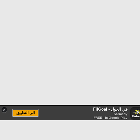
في الجول - FilGoal
×
الى التطبيق
Sarmady
FREE - In Google Play