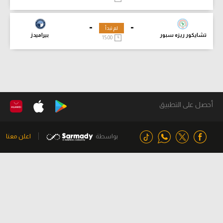
-
-
لم تبدأ
تشايكور ريزه سبور
بيراميدز
15:00
أحصل على التطبيق
بواسطة
اعلن معنا