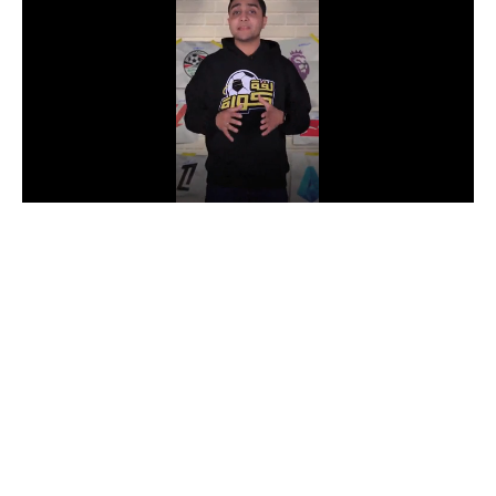
الدوري السعودي للمحترفين
دوري أبطال أوروبا
دوري أبطال إفريقيا
كل البطولات
أقسام
الكرة المصرية
الدوري المصري
الكرة الأوروبية
الكرة الإفريقية
منتخب مصر