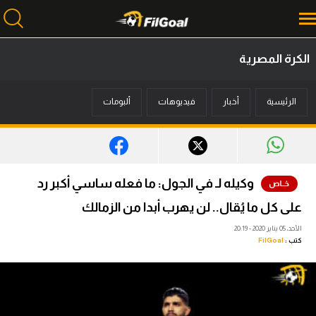
الكرة المصرية
محتوى إخباري
الرئيسية
أخبار
فيديوهات
ألبومات
الرئيسية
أخبار
مباريات
وكيله لـ في الجول: ما فعله ساسي أكبر رد
ميركاتو
على كل ما يُقال.. لن يهرب أبدا من الزمالك
فانتازي في الجول
الأحد، 05 يناير 2020 - 20:19
كتب :
FilGoal
مسابقة التوقعات
فيديوهات
عدسات