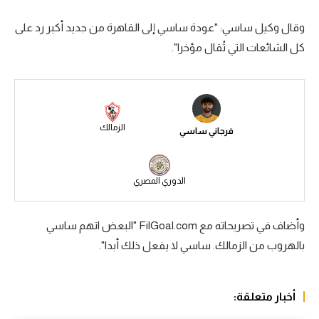
سعودي في الجول
وقال وكيل ساسي: "عودة ساسي إلى القاهرة من جديد أكبر رد على
كل الشائعات التي تُقال مؤخرا".
الدوري الإنجليزي
الدوري الإسباني
دوري أبطال أوروبا
الزمالك
فرجاني ساسي
القسم الثاني
رياضات أخرى
الدوري المصري
أمم إفريقيا
كرة السلة الأمريكية
وأضاف في تصريحاته مع FilGoal.com "البعض اتهم ساسي
بالهروب من الزمالك. ساسي لا يفعل ذلك أبدا".
كرة سلة
كرة يد
أخبار متعلقة:
كرة طائرة