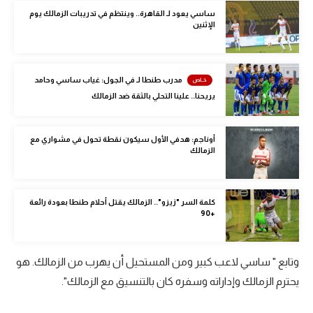
الوطن العربي
ساسي يعود لـ القاهرة.. وينتظم في تدريبات الزمالك يوم
الإثنين
في المونديال
رياضة نسائية
مدرب طنطا لـ في الجول: غياب ساسي وحامد
آسيا
يريحنا.. علينا التحلي بالثقة ضد الزمالك
أمريكا
أوناجم: هدفي الأول سيكون نقطة تحول في مشواري مع
الزمالك
ركن الألعاب
أقسام خاصة
كلمة السر "زيزو".. الزمالك يقتل أحلام طنطا بعودة رائعة
+90
Gamers
ميركاتو
وتابع " ساسي لاعب كبير ومن المستحيل أن يهرب من الزمالك. هو
تحقيق في الجول
يحترم الزمالك وإداراته وسفره كان بالتنسيق مع الزمالك".
تقرير في الجول