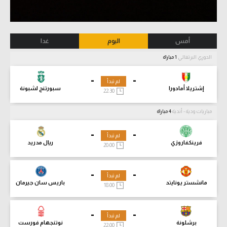
أمس
اليوم
غدا
الدوري البرتغالي
1 مباراة
-
-
لم تبدأ
إشتريلا أمادورا
سبورتنج لشبونة
22:30
مباريات ودية - أندية
4 مباراة
-
-
لم تبدأ
فرينكفاروزي
ريال مدريد
20:00
-
-
لم تبدأ
مانشستر يونايتد
باريس سان جيرمان
18:00
-
-
لم تبدأ
برشلونة
نوتنجهام فورست
22:00