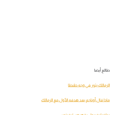
طالع أيضا
الزمالك يثور في وجه طنطا
ماذا قال أوناجم بعد هدفه الأول مع الزمالك
بدلاء ليفربول يقهرون إيفرتون