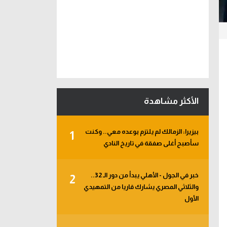
الأكثر مشاهدة
بيزيرا: الزمالك لم يلتزم بوعده معي.. وكنت
1
سأصبح أغلى صفقة في تاريخ النادي
خبر في الجول - الأهلي يبدأ من دور الـ 32..
2
والثلاثي المصري يشارك قاريا من التمهيدي
الأول