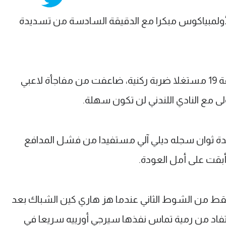
أولمبياكوس مبكرا مع الدقيقة السادسة من تسديدة
وسيميدو أضاف ثاني الأهداف في الدقيقة 19 مستغلا ضربة ركنية، ضاعفت من مفاجأة لاعبي
ولى مع النادي اللندني لن تكون سهلة.
ة ثوان سجله ديلي آلي مستفيدا من فشل المدافع
بقت على أمل العودة.
 ذلك بعد مرور 5 دقائق فقط من الشوط الثاني عندما هز هاري كين الشباك بعد
فاد من رمية تماس نفذها سيرجي أورييه سريعا في