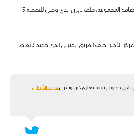
توتنام رفع رصيده إلى 10 نقاط ليضمن وصافة المجموعة، خلف بايرن الذي وصل للنقطة 15
أولمبياكوس بقى بنقطة وحيدة فقط بالمركز الأخير، خلف الفريق الصربي الذي حصد 3 نقاط
تنام بثلاثي هجومي بقيادة هاري كين وسون
#ليلة_الأبطال