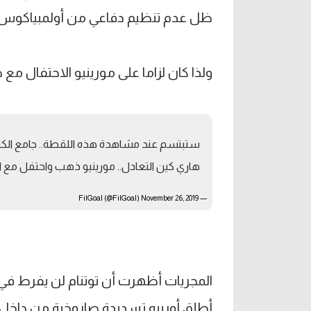
ظل عدم تنظيم دفاعي من أولمبياكوس.
ولذا كان لزاما على مورينيو الاحتفال مع 
ستبتسم عند مشاهدة هذه اللقطة.. جامع الكرا
هاري كين التعادل.. مورينيو ذهب واحتفل مع 
November 26, 2019
— FilGoal (@FilGoal)
أطلق أورييه تسديدة صاروخية من داخل 