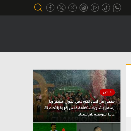
أقسام خاصة
Gamers
يكية
ميركاتو
تحقيق في الجول
تقرير في الجول
تحليل في الجول
مصدر من اتحاد الكرة لـ في الجول: ننتظر ردا
حكايات في الجول
رسميا بشأن استضافة كأس إفريقيا تحت 23
عاما المؤهلة للأولمبياد
كويز في الجول
فيديو في الجول