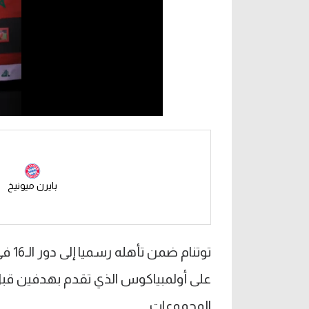
بايرن ميونيخ
توتنا
المجموعات.