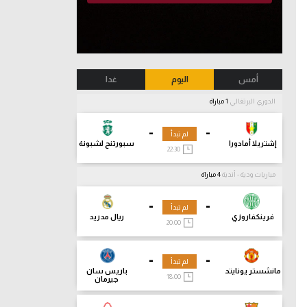
أمس
اليوم
غدا
الدوري البرتغالي
1 مباراة
-
-
لم تبدأ
إشتريلا أمادورا
سبورتنج لشبونة
22:30
مباريات ودية - أندية
4 مباراة
-
-
لم تبدأ
فرينكفاروزي
ريال مدريد
20:00
-
-
لم تبدأ
مانشستر يونايتد
باريس سان
18:00
جيرمان