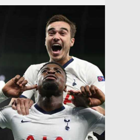
آراء حرة
الدوري ا
ركن الألعاب
دوري أبطا
دوري أبطا
كل البطولات