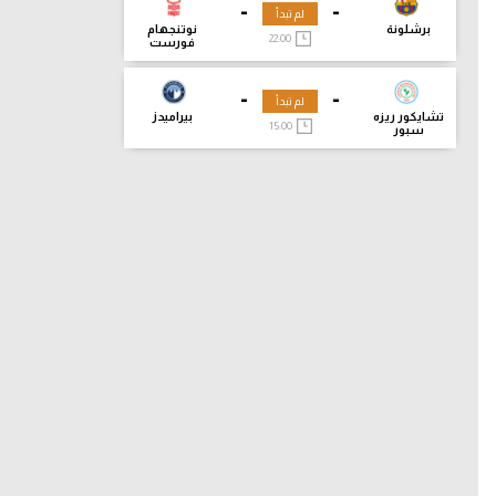
-
-
لم تبدأ
برشلونة
نوتنجهام
22:00
فورست
-
-
لم تبدأ
تشايكور ريزه
بيراميدز
15:00
سبور