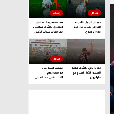
خبر في الجول - الكرمة
سبعة شروط.. تطبيق
العراقي يقترب من ضم
زملكاوي يكشف تفاصيل
مروان حمدي
مفاوضات شباب الأهلي
لضم بيزيرا قبل غلق
الملف
تقرير تركي يكشف موعد
منتخب السويس
الظهور الأول لصلاح مع
بتروجت يضم
طرابزون
الفلسطيني عبد الهادي
راشد