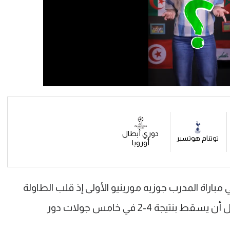
دوري أبطال
توتنام هوتسبر
أوروبا
م ضمن تأهله رسميا إلى دور الـ16 في مباراة المدرب جوزيه مورينيو الأولى إذ قلب الطاولة
على أولمبياكوس الذي تقدم بهدفين قبل أن يسقط بنتيجة 4-2 في خامس جولات دور