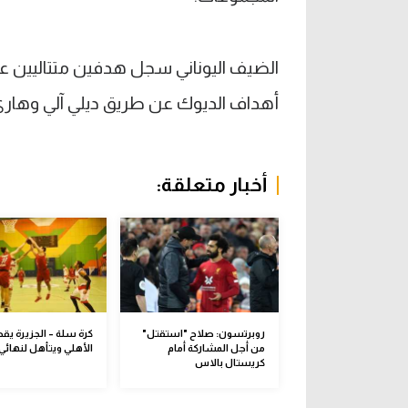
الضيف اليوناني سجل هدفين متتاليين ع
أهداف الديوك عن طريق ديلي آلي وهاري
أخبار متعلقة:
روبرتسون: صلاح "استقتل"
كرة سلة – الجزيرة يق
من أجل المشاركة أمام
الأهلي ويتأهل لنهائي 
كريستال بالاس