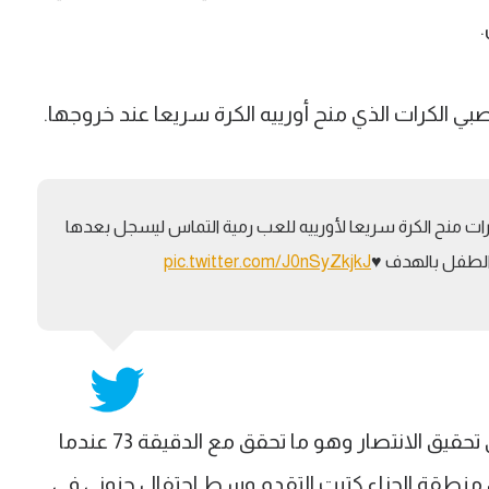
صبي الكرات الذي منح أورييه الكرة سريعا عند خروجها.
ت منح الكرة سريعا لأورييه للعب رمية التماس ليسجل بعدها
الطفل بالهدف ♥️
pic.twitter.com/J0nSyZkjkJ
المجريات أظهرت أن توتنام لن يفرط في تحقيق الانتصار وهو ما تحقق مع الدقيقة 73 عندما
منطقة الجزاء كتبت التقدم وسط احتفال جنوني في