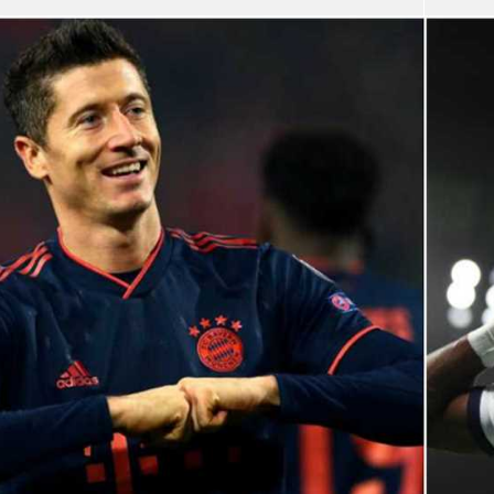
آسيا
دوري أبطال أوروبا
لسعودي للمحترفين
أمريكا
القسم الثاني
ل أوروبا
ركن الألعاب
رياضات أخرى
ل إفريقيا