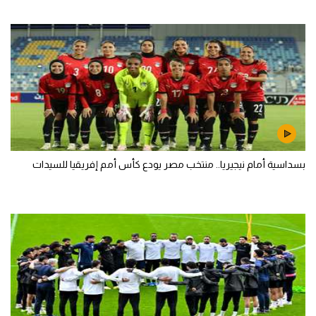
بسداسية أمام نيجيريا.. منتخب مصر يودع كأس أمم إفريقيا للسيدات