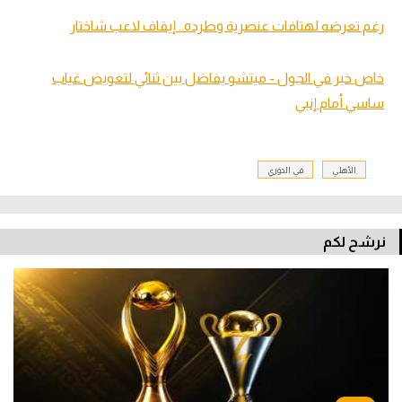
رغم تعرضه لهتافات عنصرية وطرده.. إيقاف لاعب شاختار
خاص خبر في الجول - ميتشو يفاضل بين ثنائي لتعويض غياب
ساسي أمام إنبي
الأهلي
في الدوري
نرشح لكم