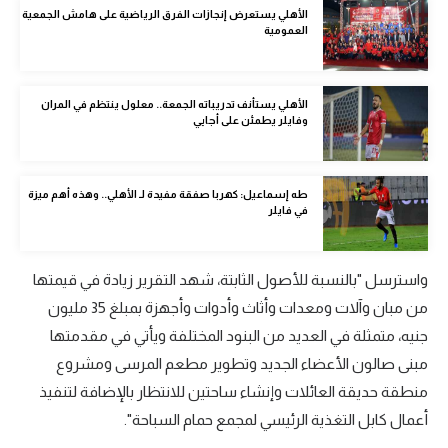
الأهلي يستعرض إنجازات الفرق الرياضية على هامش الجمعية
الوطن العربي
العمومية
في المونديال
رياضة نسائية
الأهلي يستأنف تدريباته الجمعة.. معلول ينتظم في المران
وفايلر يطمئن على أجايي
آسيا
أمريكا
طه إسماعيل: كهربا صفقة مفيدة لـ الأهلي.. وهذه أهم ميزة
في فايلر
ركن الألعاب
واسترسل "بالنسبة للأصول الثابتة، شهد التقرير زيادة في قيمتها
أقسام خاصة
من مبان وآلات ومعدات وأثاث وأدوات وأجهزة بمبلغ 35 مليون
Gamers
جنيه، متمثلة في العديد من البنود المختلفة ويأتي في مقدمتها
ميركاتو
مبنى صالون الأعضاء الجديد وتطوير مطعم المرسى ومشروع
منطقة حديقة العائلات وإنشاء ساحتين للانتظار بالإضافة لتنفيذ
تحقيق في الجول
أعمال كابل التغذية الرئيسي لمجمع حمام السباحة".
تقرير في الجول