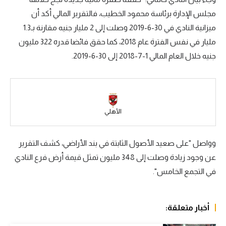
مجلس الإدارة برئاسة محمود الخطيب، فالتقرير المالي أكد أن
سعودي في الجول
ميزانية النادي في 30-6-2019 وصلت إلى 2 مليار جنيه مقارنة بـ1.3
الدوري الإنجليزي
مليار في نفس الفترة عام 2018، كما حقق فائضا قدره 322 مليون
الدوري الإسباني
جنيه خلال العام المالي 1-7-2018 إلى 30-6-2019.
دوري أبطال أوروبا
القسم الثاني
الأهلي
رياضات أخرى
أمم إفريقيا
وواصل "على صعيد الأصول الثابتة في بند الأراضي، كشف التقرير
كرة السلة الأمريكية
عن وجود زيادة وصلت إلى 348 مليون تمثل قيمة أرض فرع النادي
في التجمع الخامس".
كرة سلة
كرة يد
أخبار متعلقة:
كرة طائرة