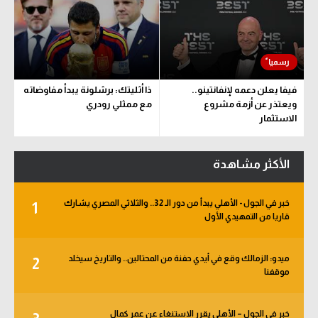
فيفا يعلن دعمه لإنفانتينو..
ذا أثليتك: برشلونة يبدأ مفاوضاته
ويعتذر عن أزمة مشروع
مع ممثلي رودري
الاستثمار
الأكثر مشاهدة
خبر في الجول - الأهلي يبدأ من دور الـ 32.. والثلاثي المصري يشارك
1
قاريا من التمهيدي الأول
ميدو: الزمالك وقع في أيدي حفنة من المحتالين.. والتاريخ سيخلد
2
موقفنا
خبر في الجول – الأهلي يقرر الاستنغاء عن عمر كمال