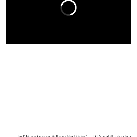
الدوري السعودي للمحترفين
دوري أبطال أوروبا
دوري أبطال إفريقيا
كل البطولات
أقسام
الكرة المصرية
الدوري المصري
الكرة الأوروبية
الكرة الإفريقية
منتخب مصر
وجاء بيان النادي كالتالي: "حققنا طفرة مالية جديدة نجح خلالها