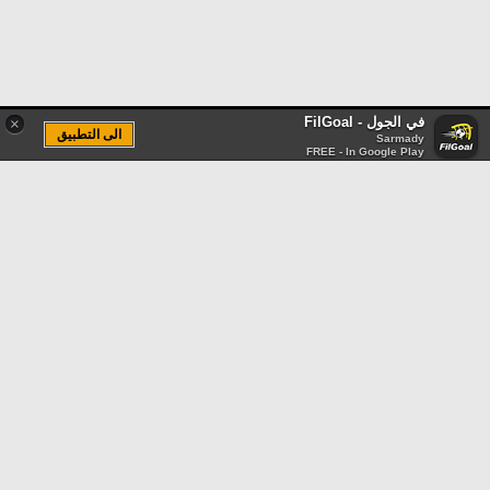
في الجول - FilGoal
×
الى التطبيق
Sarmady
FREE - In Google Play