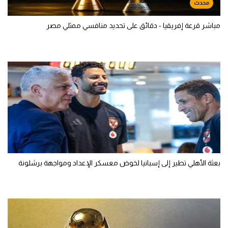
مباشر قرعة إفريقيا - دقائق على تحديد منافسي ممثلي مصر
بعثة الأهلي تطير إلى إسبانيا لخوض معسكر الإعداد ومواجهة برشلونة