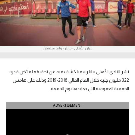
آراء حرة
ركن الألعاب
بطولات
مران الأهلي - فايلر - وليد سليمان
أمريكا 2026
الدوري المصري
نشر النادي الأهلي بيانا رسميا كشف فيه عن تحقيقه لفائض قدره
الدوري الإنجليزي الممتاز
322 مليون جنيه خلال العام المالي 2018-2019 وذلك على هامش
الجمعية العمومية التي يعقدها يوم الجمعة.
الدوري الإسباني
ADVERTISEMENT
الدوري الإيطالي
الدوري الألماني
الدوري الفرنسي