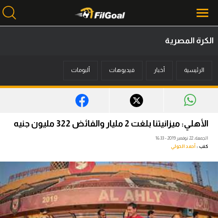
الكرة المصرية
محتوى إخباري
الرئيسية
أخبار
فيديوهات
ألبومات
الرئيسية
أخبار
مباريات
الأهلي: ميزانيتنا بلغت 2 مليار والفائض 322 مليون جنيه
ميركاتو
الجمعة، 22 نوفمبر 2019 - 16:33
كتب :
أحمد الخولي
فانتازي في الجول
مسابقة التوقعات
فيديوهات
عدسات