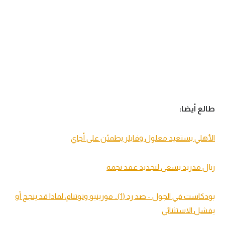
طالع أيضا:
الأهلي يستعيد معلول وفايلر يطمئن على أجاي
ريال مدريد يسعى لتجديد عقد نجمه
بودكاست في الجول - صد رد (1).. مورينيو وتوتنام: لماذا قد ينجح أو
يفشل الاستثنائي