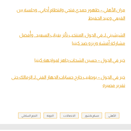
مران الأهلي – ظهور حمدي فتحي وانتظام أجايي.. وجلسة بين
القيعي وعبد الحفيظ
الشيشيني لـ في الجول: المنتخب تأثر بغياب السعيد.. وأُفضل
مشاركة أفشة وزيزو ضد كينيا
خبر في الجول – حسين الشحات جاهز لمواجهة كينيا
خبر في الجول – بوطيب خارج حسابات الجهاز الفني لـ الزمالك حتى
تقرير مصيره
الأهلي
حسام عاشور
الاتصالات
الجونة
النجم الساحلي