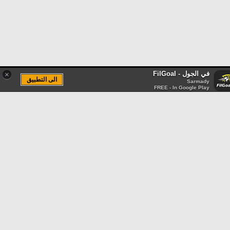
في الجول - FilGoal
×
الى التطبيق
Sarmady
FREE - In Google Play