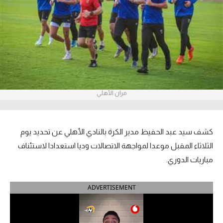
آراء حرة
ركن الألعاب
بطولات
أمريكا 2026
مران الأهلي
الدوري المصري
الدوري الإنجليزي الممتاز
كشف سيد عبد الحفيظ مدير الكرة بالنادي الأهلي عن تحديد يوم
الثلاثاء المقبل موعدا لمواجهة الاتصالات وديا استعدادا لاستئناف
الدوري الإسباني
مباريات الدوري.
الدوري الإيطالي
ADVERTISEMENT
الدوري الألماني
الدوري الفرنسي