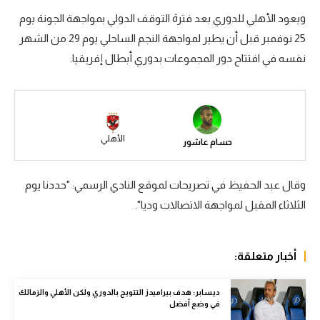
ويعود الأهلي للدوري بعد فترة التوقف الدولي بمواجهة الجونة يوم
سعودي في الجول
25 نوفمبر قبل أن يطير لمواجهة النجم الساحلي يوم 29 من الشهر
الدوري الإنجليزي
نفسه في افتتاح دور المجموعات بدوري أبطال إفريقيا.
الدوري الإسباني
دوري أبطال أوروبا
القسم الثاني
الأهلي
حسام عاشور
رياضات أخرى
وقال عبد الحفيظ في تصريحات لموقع النادي الرسمي: "حددنا يوم
أمم إفريقيا
الثلاثاء المقبل لمواجهة الاتصالات وديا".
كرة السلة الأمريكية
كرة سلة
أخبار متعلقة:
كرة يد
ديسابر: هدف بيراميدز التتويج بالدوري ولكن الأهلي والزمالك
كرة طائرة
في وضع أفضل