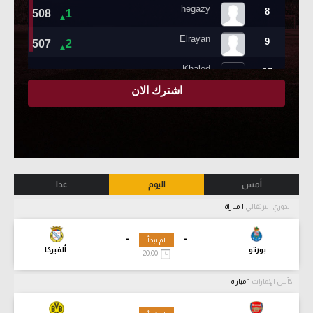
أمس
اليوم
غدا
الدوري البرتغالي
1 مباراة
-
-
لم تبدأ
بورتو
ألفيركا
20:00
كأس الإمارات
1 مباراة
-
-