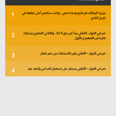
بيزيرا: الزمالك لم يلتزم بوعده معي.. وكنت سأصبح أغلى صفقة في
1
تاريخ النادي
خبر في الجول - الأهلي يبدأ من دور الـ 32.. والثلاثي المصري يشارك
2
قاريا من التمهيدي الأول
خبر في الجول – الأهلي يقرر الاستنغاء عن عمر كمال
3
خبر في الجول – الأهلي يستقر على استمرار الساعي وأحمد عيد
4