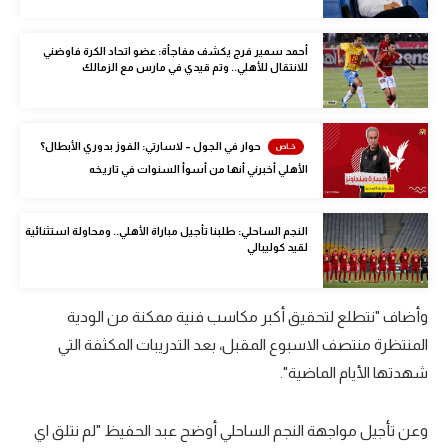
الوطن العربي
أحمد سمير فرج يكشف مفاجأة: عضو اتحاد الكرة فاوضني
في المونديال
للانتقال للأهلي.. وتم قيدي في مارس مع الزمالك
رياضة نسائية
آسيا
حوار في الجول – لاسارتي: الفوز بدوري الأبطال؟
الأهلي أخبرني أنها من أسوأ السنوات في تاريخه
أمريكا
ركن الألعاب
النجم الساحلي: طلبنا تأجيل مباراة الأهلي.. ومحاولة استثنائية
لقيد كوليبالي‎
أقسام خاصة
Gamers
وأضاف "نتطلع لتحقيق أكبر مكاسب فنية ممكنة من الودية
المنتظرة منتصف الاسبوع المقبل، بعد التدريبات المكثفة التي
ميركاتو
شهدتها الأيام الماضية".
تحقيق في الجول
وعن تأجيل مواجهة النجم الساحلي أوضح عبد الحفيظ "لم نتلق اي
تقرير في الجول