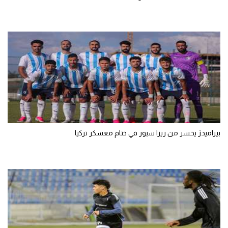
بيراميدز يخسر من ريزا سبور في ختام معسكر تركيا