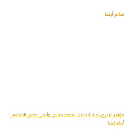
طالع أيضا
مؤتمر البدري: لدينا 4 بدلاء لـ محمد صلاح.. وأتمنى حضور الجماهير
أمام كينيا