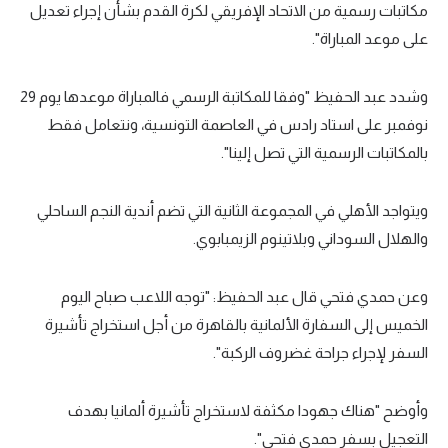
مكاتبات رسمية من الاتحاد الإفريقي لكرة القدم بشأن إجراء تعديل
تحليل في الجول
على موعد المباراة".
حكايات في الجول
وشدد عبد الحفيظ "وفقا للمكاتبة الرسمي فالمباراة موعدها يوم 29
كويز في الجول
نوفمبر على استاد رادس في العاصمة التونسية، ونتعامل فقط
فيديو في الجول
بالمكاتبات الرسمية التي تصل إلينا".
ويتواجد الأهلي في المجموعة الثانية التي تضم أندية النجم الساحلي
والهلال السوداني وبلاتينوم الزيمبابوي.
وعن حمدي فتحي قال عبد الحفيظ: "توجه اللاعب صباح اليوم
الخميس إلى السفارة الألمانية بالقاهرة من أجل استخراج تأشيرة
السفر لإجراء جراحة غضروف الركبة".
وأوضح "هناك جهودا مكثفة لاستخراج تأشيرة ألمانيا بهدف
التعجيل بسفر حمدي فتحي".