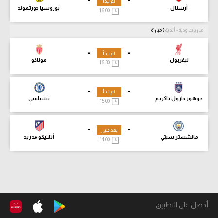
لم تبدأ
أرسنال
بوروسيا دورتموند
16:00
مباريات ودية - أندية
3 مباراة
-
-
لم تبدأ
ليفربول
موناكو
16:30
-
-
لم تبدأ
جوهور دارول تاكزيم
تشيلسي
15:00
-
-
بعد قليل
مانشستر سيتي
أتلتيكو مدريد
14:00
أحصل على التطبيق