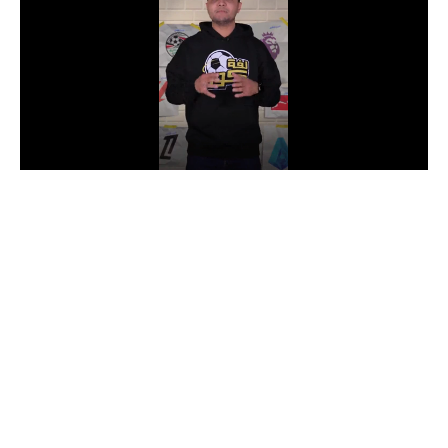
الدوري السعودي للمحترفين
دوري أبطال أوروبا
دوري أبطال إفريقيا
كل البطولات
أقسام
الكرة المصرية
الدوري المصري
الكرة الأوروبية
الكرة الإفريقية
منتخب مصر