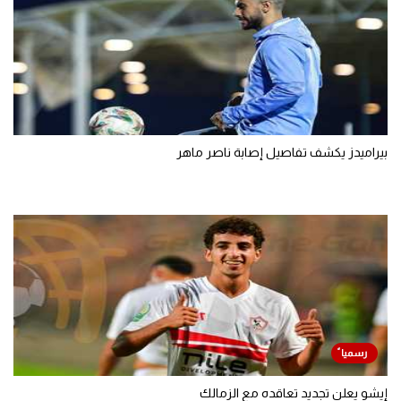
بيراميدز يكشف تفاصيل إصابة ناصر ماهر
إيشو يعلن تجديد تعاقده مع الزمالك