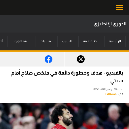
الدوري الإنجليزي
محتوى إخباري
الرئيسية
نظرة عامة
الترتيب
مباريات
الهدافون
أخب
الرئيسية
أخبار
مباريات
بالفيديو - هدف وخطورة دائمة في ملخص صلاح أمام
ميركاتو
سيتي
الأحد، 10 نوفمبر 2019 - 20:50
فانتازي في الجول
كتب :
FilGoal
مسابقة التوقعات
فيديوهات
عدسات