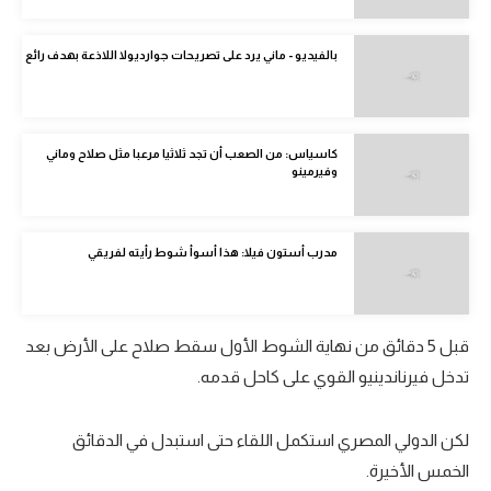
الدوري الإنجليزي
بالفيديو - ماني يرد على تصريحات جوارديولا اللاذعة بهدف رائع
الدوري الإسباني
دوري أبطال أوروبا
كاسياس: من الصعب أن تجد ثلاثيا مرعبا مثل صلاح وماني
القسم الثاني
وفيرمينو
رياضات أخرى
أمم إفريقيا
مدرب أستون فيلا: هذا أسوأ شوط رأيته لفريقي
كرة السلة الأمريكية
كرة سلة
قبل 5 دقائق من نهاية الشوط الأول سقط صلاح على الأرض بعد
تدخل فيرناندينيو القوي على كاحل قدمه.
كرة يد
كرة طائرة
لكن الدولي المصري استكمل اللقاء حتى استبدل في الدقائق
الوطن العربي
الخمس الأخيرة.