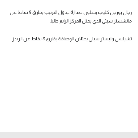
في المونديال
رجال يورجن كلوب يحتلون صدارة جدول الترتيب بفارق 9 نقاط عن
رياضة نسائية
مانشستر سيتي الذي يحتل المركز الرابع حاليا.
آسيا
تشيلسي وليستر سيتي يحتلان الوصافة بفارق 8 نقاط عن الريدز.
أمريكا
ركن الألعاب
أقسام خاصة
Gamers
ميركاتو
تحقيق في الجول
تقرير في الجول
تحليل في الجول