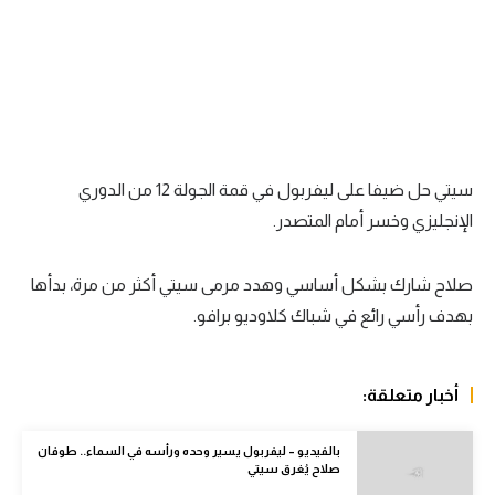
الدوري السعودي للمحترفين
دوري أبطال أوروبا
دوري أبطال إفريقيا
كل البطولات
سيتي حل ضيفا على ليفربول في قمة الجولة 12 من الدوري
الإنجليزي وخسر أمام المتصدر.
أقسام
الكرة المصرية
صلاح شارك بشكل أساسي وهدد مرمى سيتي أكثر من مرة، بدأها
الدوري المصري
بهدف رأسي رائع في شباك كلاوديو برافو.
الكرة الأوروبية
الكرة الإفريقية
أخبار متعلقة:
منتخب مصر
بالفيديو – ليفربول يسير وحده ورأسه في السماء.. طوفان
صلاح يُغرق سيتي
سعودي في الجول