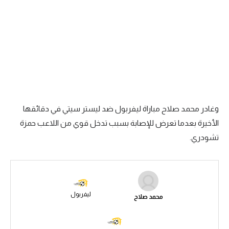
الدوري السعودي للمحترفين
دوري أبطال أوروبا
دوري أبطال إفريقيا
كل البطولات
أقسام
وغادر محمد صلاح مباراة ليفربول ضد ليستر سيتي في دقائقها
الكرة المصرية
الأخيرة بعدما تعرض للإصابة بسبب تدخل قوي من اللاعب حمزة
تشودري.
الدوري المصري
الكرة الأوروبية
الكرة الإفريقية
ليفربول
محمد صلاح
منتخب مصر
سعودي في الجول