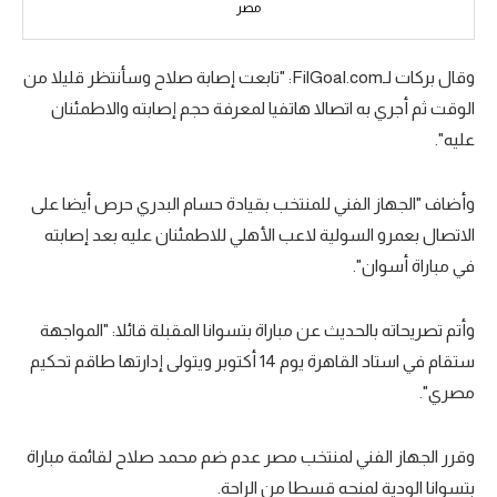
مصر
الدوري الإنجليزي
الدوري الإسباني
وقال بركات لـFilGoal.com: "تابعت إصابة صلاح وسأنتظر قليلا من
الوقت ثم أجري به اتصالا هاتفيا لمعرفة حجم إصابته والاطمئنان
دوري أبطال أوروبا
عليه".
القسم الثاني
وأضاف "الجهاز الفني للمنتخب بقيادة حسام البدري حرص أيضا على
رياضات أخرى
الاتصال بعمرو السولية لاعب الأهلي للاطمئنان عليه بعد إصابته
أمم إفريقيا
في مباراة أسوان".
كرة السلة الأمريكية
وأتم تصريحاته بالحديث عن مباراة بتسوانا المقبلة قائلا: "المواجهة
كرة سلة
ستقام في استاد القاهرة يوم 14 أكتوبر ويتولى إدارتها طاقم تحكيم
كرة يد
مصري".
كرة طائرة
وقرر الجهاز الفني لمنتخب مصر عدم ضم محمد صلاح لقائمة مباراة
الوطن العربي
بتسوانا الودية لمنحه قسطا من الراحة.