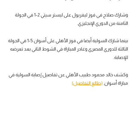
في المونديال
وشارك صلاح في فوز ليفربول على ليستر سيتي 2-1 في الجولة
رياضة نسائية
الثامنة من الدوري الإنجليزي.
آسيا
بينما شارك السولية أيضا في فوز الأهلي على أسوان 5-1 في الجولة
أمريكا
الثالثة للدوري المصري وغادر المباراة في الشوط الثاني بعد تعرضه
ركن الألعاب
للإصابة.
أقسام خاصة
وكشف خالد محمود طبيب الأهلي عن تفاصيل إصابة السولية في
Gamers
مباراة أسوان.
(طالع التفاصيل)
ميركاتو
تحقيق في الجول
تقرير في الجول
تحليل في الجول