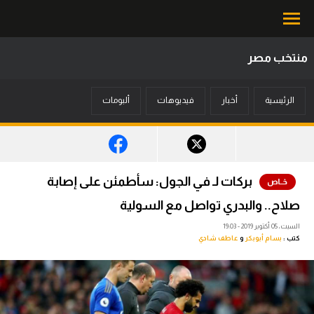
منتخب مصر
محتوى إخباري
الرئيسية
أخبار
فيديوهات
ألبومات
الرئيسية
أخبار
مباريات
بركات لـ في الجول: سأطمئن على إصابة
ميركاتو
صلاح.. والبدري تواصل مع السولية
فانتازي في الجول
السبت، 05 أكتوبر 2019 - 19:03
كتب :
بسام أبوبكر
و
عاطف شادي
مسابقة التوقعات
فيديوهات
عدسات