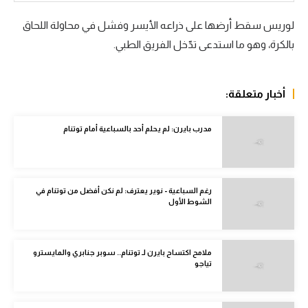
الدوري الإنجليزي
لوريس سقط أرضها على ذراعه الأيسر وفشل في محاولة اللحاق
بالكرة، وهو ما استدعى تدّخل الفريق الطبي.
الدوري الإسباني
دوري أبطال أوروبا
أخبار متعلقة:
القسم الثاني
رياضات أخرى
مدرب بايرن: لم يحلم أحد بالسباعية أمام توتنام
أمم إفريقيا
كرة السلة الأمريكية
رغم السباعية - نوير يعترف: لم نكن أفضل من توتنام في
الشوط الأول
كرة سلة
كرة يد
ملامح اكتساح بايرن لـ توتنام.. سوبر جنابري والمايسترو
تياجو
كرة طائرة
الوطن العربي