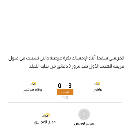
الدوري السعودي للمحترفين
دوري أبطال أوروبا
دوري أبطال إفريقيا
كل البطولات
الفرنسي سقط أثناء الإمساك بكرة عرضية والتي تسببت في قبول
أقسام
فريقه الهدف الأول بعد مرور 3 دقائق من بداية اللقاء.
الكرة المصرية
الدوري المصري
0
3
برايتون
توتنام هوتسبر
الكرة الأوروبية
انتهت
14:30
الكرة الإفريقية
منتخب مصر
الدوري الإنجليزي
هوجو لوريس
سعودي في الجول