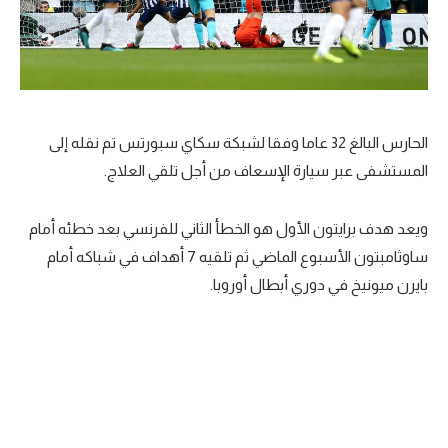
حكايات في الجول
كويز في الجول
فيديو في الجول
الحارس البالغ 32 عاما وفقا لشبكة سكاي سبورتس تم نقله إلى
المستشفى عبر سيارة الإسعاف من أجل تلقي العلاج.
ويعد هدف برايتون الأول هو الخطأ الثاني للفرنسي بعد خطئه أمام
ساوثامبتون الأسبوع الماضي ثم تلقيه 7 أهداف في شباكه أمام
بايرن ميونيخ في دوري أبطال أوروبا.