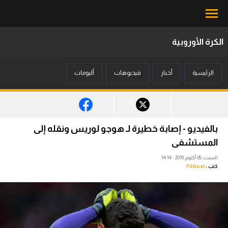
الكرة الأوروبية
محتوى إخباري
الرئيسية
أخبار
فيديوهات
ألبومات
الرئيسية
أخبار
مباريات
بالفيديو - إصابة خطيرة لـ هوجو لوريس ونقله إلى
ميركاتو
المستشفى
السبت، 05 أكتوبر 2019 - 14:14
فانتازي في الجول
كتب :
FilGoal
مسابقة التوقعات
فيديوهات
عدسات