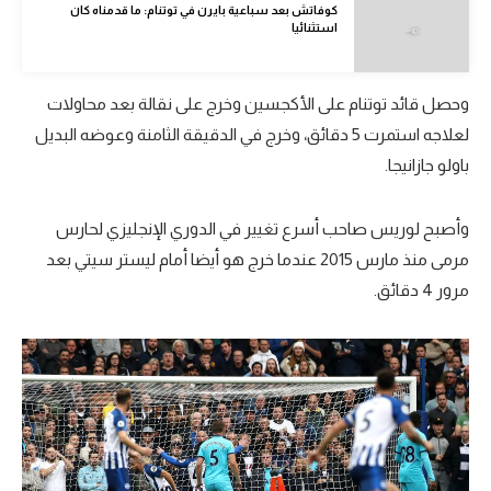
كوفاتش بعد سباعية بايرن في توتنام: ما قدمناه كان
في المونديال
استثنائيا
رياضة نسائية
وحصل قائد توتنام على الأكجسين وخرج على نقالة بعد محاولات
آسيا
لعلاجه استمرت 5 دقائق، وخرج في الدقيقة الثامنة وعوضه البديل
أمريكا
باولو جازانيجا.
ركن الألعاب
وأصبح لوريس صاحب أسرع تغيير في الدوري الإنجليزي لحارس
أقسام خاصة
مرمى منذ مارس 2015 عندما خرج هو أيضا أمام ليستر سيتي بعد
Gamers
مرور 4 دقائق.
ميركاتو
تحقيق في الجول
تقرير في الجول
تحليل في الجول