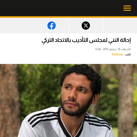
محتوى إخباري
إحالة النني لمجلس التأديب بالاتحاد التركي
الرئيسية
الأربعاء، 18 سبتمبر 2019 - 12:02
كتب :
FilGoal
أخبار
مباريات
ميركاتو
فانتازي في الجول
مسابقة التوقعات
فيديوهات
عدسات