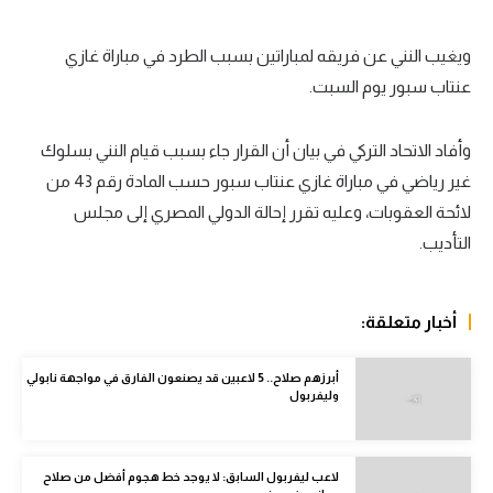
الدوري السعودي للمحترفين
ويغيب النني عن فريقه لمباراتين بسبب الطرد في مباراة غازي
دوري أبطال أوروبا
عنتاب سبور يوم السبت.
دوري أبطال إفريقيا
وأفاد الاتحاد التركي في بيان أن القرار جاء بسبب قيام النني بسلوك
كل البطولات
غير رياضي في مباراة غازي عنتاب سبور حسب المادة رقم 43 من
لائحة العقوبات، وعليه تقرر إحالة الدولي المصري إلى مجلس
أقسام
التأديب.
الكرة المصرية
الدوري المصري
أخبار متعلقة:
الكرة الأوروبية
أبرزهم صلاح.. 5 لاعبين قد يصنعون الفارق في مواجهة نابولي
الكرة الإفريقية
وليفربول
منتخب مصر
سعودي في الجول
لاعب ليفربول السابق: لا يوجد خط هجوم أفضل من صلاح