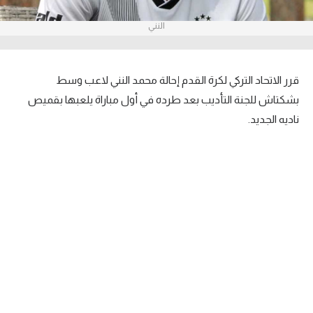
آراء حرة
النني
ركن الألعاب
قرر الاتحاد التركي لكرة القدم إحالة محمد النني لاعب وسط
بطولات
بشكتاش للجنة التأديب بعد طرده في أول مباراة يلعبها بقميص
أمريكا 2026
ناديه الجديد.
الدوري المصري
الدوري الإنجليزي الممتاز
الدوري الإسباني
الدوري الإيطالي
الدوري الألماني
الدوري الفرنسي