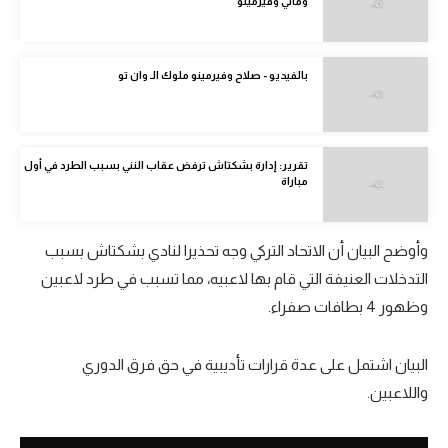
وماني وفيرمينو
الدوري الإنجليزي
الدوري الإسباني
بالفيديو - صلاح وفيرمينو ملوك الـ وان تو
دوري أبطال أوروبا
القسم الثاني
تقرير: إدارة بشكتاش ترفض عقاب النني بسبب الطرد في أول
مباراة
رياضات أخرى
أمم إفريقيا
وأوضح البيان أن الاتحاد التركي وجه تحذيرا لنادي بشكتاش بسبب
كرة السلة الأمريكية
التدخلات العنيفة التي قام بها لاعبيه، مما تسبب في طرد لاعبين
كرة سلة
وظهور 4 بطافات صفراء.
كرة يد
البيان اشتمل على عدة قرارات تأديبية في حق فرق الدوري
كرة طائرة
واللاعبين.
الوطن العربي