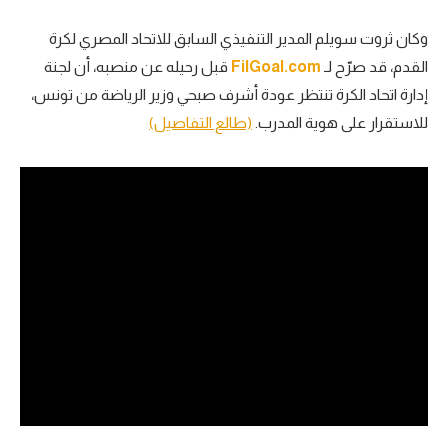
تحليل في الجول
وكان ثروت سويلم المدير التنفيذي السابق للاتحاد المصري لكرة
القدم، قد صرّح لـ
FilGoal.com
قبل رحيله عن منصبه، أن لجنة
حكايات في الجول
إدارة اتحاد الكرة تنتظر عودة أشرف صبحي وزير الرياضة من تونس،
كويز في الجول
للاستقرار على هوية المدرب.
(طالع التفاصيل)
فيديو في الجول