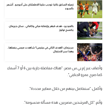
الوطن العربي
زميله السابق باكيا: توجب علينا الاطمئنان على أجوجو.. أشعر
بالسوء
في المونديال
رياضة نسائية
بالفيديو – هدف مُبهر وإصابة مبابي وكافاني.. سان جيرمان
يكتسح تولوز
آسيا
أمريكا
جريزمان: الهدف الثاني في بيتيس؟ شاهدت ميسي يفعلها..
وهذا سر الاحتفال
ركن الألعاب
وأضاف عبر إم.بي.س مصر: "هناك مفاضلة جارية بين 6 أو 7 أسماء
أقسام خاصة
كما صرح عمرو الجنايني".
Gamers
ميركاتو
وأكمل: "سنفاضل بينهم من خلال معايير محددة".
تحقيق في الجول
وأتم: "كل المرشحين مصريين، هذه مسألة محسومة".
تقرير في الجول