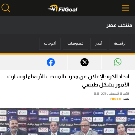
منتخب مصر
محتوى إخباري
الرئيسية
أخبار
فيديوهات
ألبومات
الرئيسية
أخبار
مباريات
اتحاد الكرة: الإعلان عن مدرب المنتخب الأربعاء لو سارت
ميركاتو
الأمور بشكل طبيعي
الأحد، 25 أغسطس 2019 - 23:59
فانتازي في الجول
كتب :
FilGoal
مسابقة التوقعات
فيديوهات
عدسات