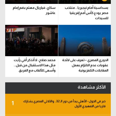
بسداسية أمام نيجيريا.. منتخب
سكاي: فياريال مهتم بضم إمام
مصر يودع كأس أمم إفريقيا
عاشور
للسيدات
الدوري المصري – تعرف على لائحة
محمد صلاح: لا أتذكر أنني رأيت
عقوبات عدم الالتزام بعمل
مثل هذا الاستقبال من قبل..
المقابلات التلفزيونية
وأسعى للألقاب مع الفريق
الأكثر مشاهدة
خبر في الجول - الأهلي يبدأ من دور الـ 32.. والثلاثي المصري يشارك
1
قاريا من التمهيدي الأول