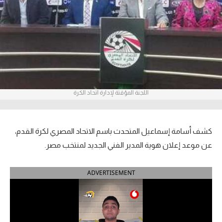
آراء حرة
ركن الألعاب
بطولات
أمريكا 2026
اللجنة المؤقتة لإدارة اتحاد الكرة
الدوري المصري
الدوري الإنجليزي الممتاز
كشف أسامة إسماعيل المتحدث باسم الاتحاد المصري لكرة القدم،
عن موعد إعلان هوية المدير الفني الجديد لمنتخب مصر.
الدوري الإسباني
ADVERTISEMENT
الدوري الإيطالي
الدوري الألماني
الدوري الفرنسي