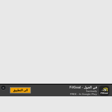
في الجول - FilGoal
×
الى التطبيق
Sarmady
FREE - In Google Play