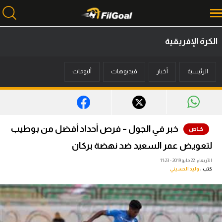
الكرة الإفريقية
محتوى إخباري
الرئيسية
أخبار
فيديوهات
ألبومات
الرئيسية
أخبار
مباريات
خبر في الجول – فرص أحداد أفضل من بوطيب
ميركاتو
لتعويض عمر السعيد ضد نهضة بركان
فانتازي في الجول
الأربعاء، 22 مايو 2019 - 11:23
كتب :
وليد الحسيني
مسابقة التوقعات
فيديوهات
عدسات