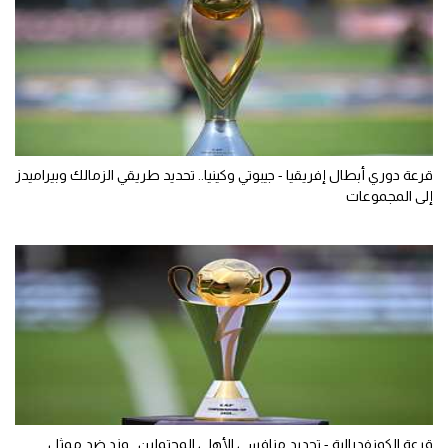
قرعة دوري أبطال إفريقيا - جيبوتي وكينيا.. تحديد طريقي الزمالك وبيراميدز
إلى المجموعات
قرعة الكونفدرالية - تحديد منافسي الأهلي المحتملين.. وزد ضد ممثل