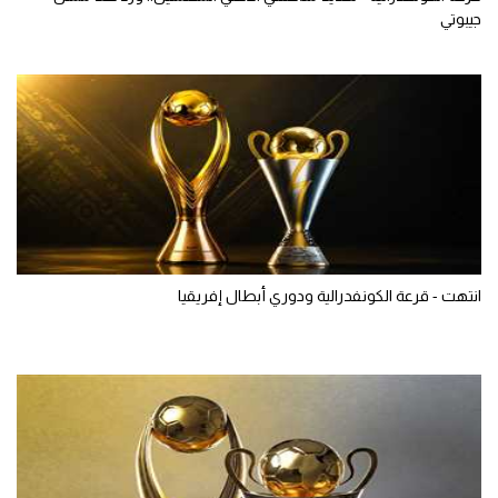
جيبوتي
انتهت - قرعة الكونفدرالية ودوري أبطال إفريقيا