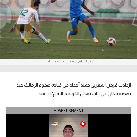
آراء حرة
ركن الألعاب
بطولات
أمريكا 2026
كريم العراقي يتدخل على حميد أحداد
الدوري المصري
الدوري الإنجليزي الممتاز
ازدادت فرص المغربي حميد أحداد في قيادة هجوم الزمالك ضد
الدوري الإسباني
نهضة بركان في إياب نهائي الكونفدرالية الإفريقية.
الدوري الإيطالي
ADVERTISEMENT
الدوري الألماني
الدوري الفرنسي