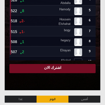
أمس
اليوم
غدا