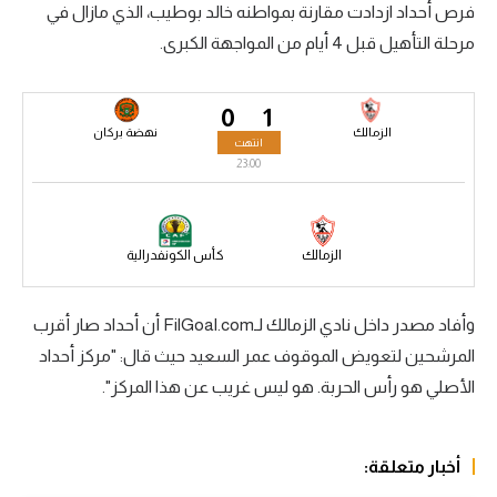
فرص أحداد ازدادت مقارنة بمواطنه خالد بوطيب، الذي مازال في
سعودي في الجول
مرحلة التأهيل قبل 4 أيام من المواجهة الكبرى.
الدوري الإنجليزي
0
1
الدوري الإسباني
الزمالك
نهضة بركان
انتهت
دوري أبطال أوروبا
23:00
القسم الثاني
رياضات أخرى
الزمالك
كأس الكونفدرالية
أمم إفريقيا
وأفاد مصدر داخل نادي الزمالك لـFilGoal.com أن أحداد صار أقرب
كرة السلة الأمريكية
المرشحين لتعويض الموقوف عمر السعيد حيث قال: "مركز أحداد
كرة سلة
الأصلي هو رأس الحربة. هو ليس غريب عن هذا المركز".
كرة يد
أخبار متعلقة:
كرة طائرة