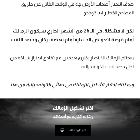
هدف انتصار أصحاب الأرض جاء في الوقت القاتل عن طريق
تحليل في الجول
المهاجم الخطير لابا كودجو.
حكايات في الجول
لكن لا مشكلة. في الـ 26 من الشهر الجاري سيكون الزمالك
كويز في الجول
أمام فرصة لتعويض الخسارة أمام نهضة بركان وحصد اللقب
.
فيديو في الجول
ويحتاج الزمالك للانتصار بفارق هدفين مع تفادي اهتزاز شباكه من
أجل حصد لقب الكونفدرالية.
ويمكنك اختيار تشكيل الزمالك في نهائي الكونفدرالية من هنا
اختر تشكيل
الزمالك
اختر طريقة اللعب