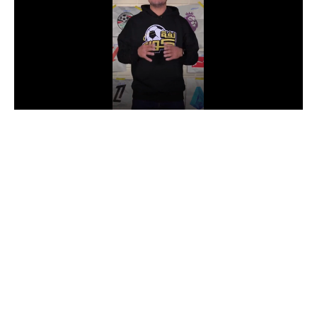
الدوري السعودي للمحترفين
دوري أبطال أوروبا
دوري أبطال إفريقيا
كل البطولات
أقسام
الكرة المصرية
الدوري المصري
الكرة الأوروبية
الكرة الإفريقية
منتخب مصر