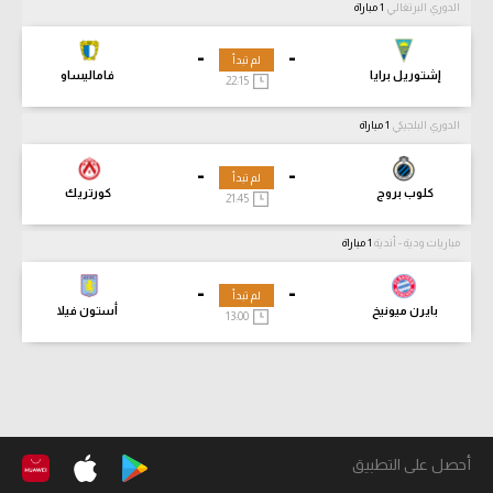
الدوري البرتغالي
1 مباراة
-
-
لم تبدأ
إشتوريل برايا
فاماليساو
22:15
الدوري البلجيكي
1 مباراة
-
-
لم تبدأ
كلوب بروج
كورتريك
21:45
مباريات ودية - أندية
1 مباراة
-
-
لم تبدأ
بايرن ميونيخ
أستون فيلا
13:00
أحصل على التطبيق