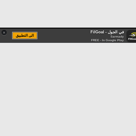
في الجول - FilGoal
×
الى التطبيق
Sarmady
FREE - In Google Play