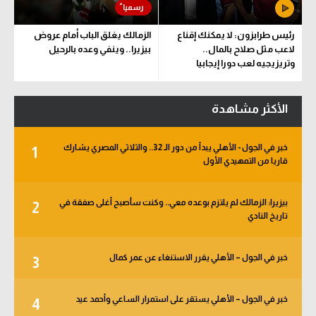
رئيس طرابزون: لا يمكنك إقناع
الزمالك يغلق الباب أمام عروض
لاعب مثل صلاح بالمال..
بيزيرا.. وينفي وعده بالرحيل
وتريزيجيه لعب دورا إيجابيا
الأكثر مشاهدة
خبر في الجول - الأهلي يبدأ من دور الـ 32.. والثلاثي المصري يشارك
1
قاريا من التمهيدي الأول
بيزيرا: الزمالك لم يلتزم بوعده معي.. وكنت سأصبح أغلى صفقة في
2
تاريخ النادي
خبر في الجول – الأهلي يقرر الاستنغاء عن عمر كمال
3
خبر في الجول – الأهلي يستقر على استمرار الساعي وأحمد عيد
4