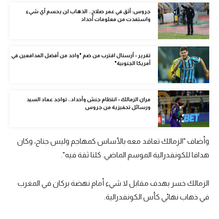
الوطن العربي
جروس: أثق في عمر صلاح.. الذهاب لن يحسم أي شيء
واستفدت من معلومات أحداد
في المونديال
رياضة نسائية
تقرير - أرسنال اقترب من ضم "واحد من أفضل المدافعين في
أمريكا الجنوبية"
آسيا
أمريكا
مران الزمالك - انتظام جنش وأحداد.. تواجد عماد السيد
ركن الألعاب
ورسائل تحفيزية من جروس
وأضاف "الزمالك تعاقد معه بالأساس كمهاجم وليس جناح، وكان
أقسام خاصة
هدافا للكونفدرالية الموسم الماضي. كلنا ثقة فيه".
Gamers
ميركاتو
الزمالك خسر بهدف مقابل لا شيء أمام نهضة بركان في المغرب
تحقيق في الجول
في ذهاب نهائي كأس الكونفدرالية.
تقرير في الجول