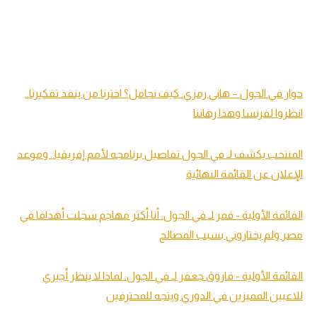
حوار في الجول – هاني رمزي: كيف نجامل؟ اخترنا من ينفذ تفكيرنا..
انظروا لفرنسا وهذا رهاننا
المنتخب يكشف لـ في الجول تفاصيل برنامجه لأمم إفريقيا.. وموعد
الإعلان عن القائمة النهائية
القائمة الأولية - قمر لـ في الجول: أنا أكثر مهاجم سجلت أهدافا في
مصر
ولم يختاروني بسبب المصالح
القائمة الأولية - فاروق جعفر لـ في الجول: لماذا لا ينظر أجيري
للاعبين المميزين في الدوري ويتجه للمحترفين