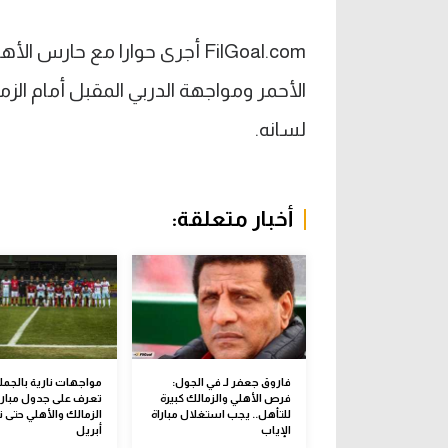
FilGoal.com أجرى حوارا مع ح
الأحمر ومواجهة الدربي المقبل أمام الز
لسانه.
أخبار متعلقة:
فاروق جعفر لـ في الجول:
مواجهات نارية بالجملة
فرص الأهلي والزمالك كبيرة
تعرف على جدول مبار
للتأهل.. يجب استغلال مباراة
الزمالك والأهلي حتى ن
الإياب
أبريل