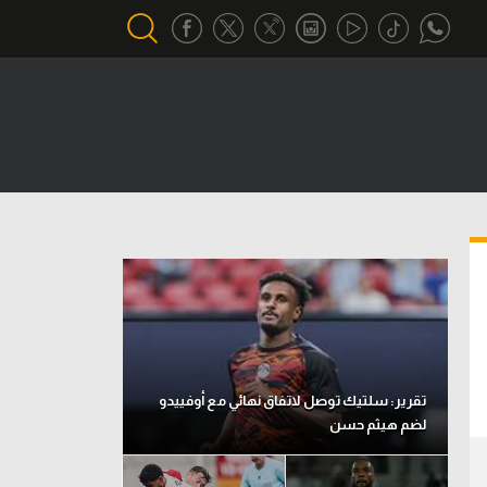
أقسام خاصة
Gamers
يكية
ميركاتو
تحقيق في الجول
تقرير في الجول
تحليل في الجول
حكايات في الجول
تقرير: سلتيك توصل لاتفاق نهائي مع أوفييدو
لضم هيثم حسن
كويز في الجول
فيديو في الجول