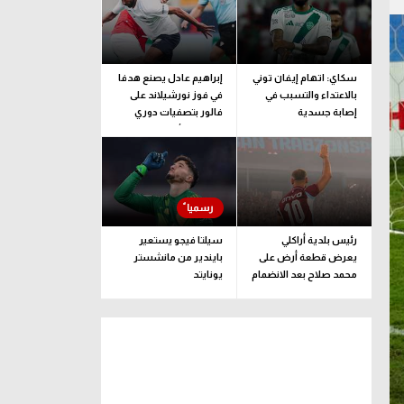
سكاي: اتهام إيفان توني
إبراهيم عادل يصنع هدفا
بالاعتداء والتسبب في
في فوز نورشيلاند على
إصابة جسدية
فالور بتصفيات دوري
المؤتمر الأوروبي
رئيس بلدية أراكلي
سيلتا فيجو يستعير
يعرض قطعة أرض على
بايندير من مانشستر
محمد صلاح بعد الانضمام
يونايتد
لـ طرابزون سبور