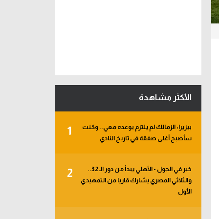
الأكثر مشاهدة
بيزيرا: الزمالك لم يلتزم بوعده معي.. وكنت
1
سأصبح أغلى صفقة في تاريخ النادي
خبر في الجول - الأهلي يبدأ من دور الـ 32..
2
والثلاثي المصري يشارك قاريا من التمهيدي
الأول