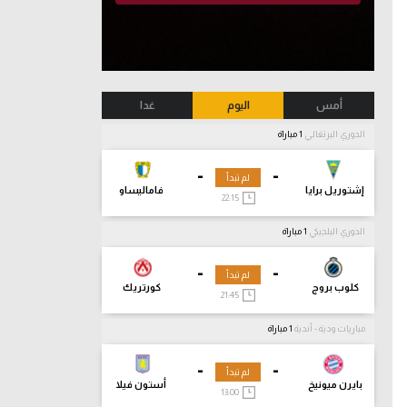
أمس
اليوم
غدا
الدوري البرتغالي
1 مباراة
-
-
لم تبدأ
إشتوريل برايا
فاماليساو
22:15
الدوري البلجيكي
1 مباراة
-
-
لم تبدأ
كلوب بروج
كورتريك
21:45
مباريات ودية - أندية
1 مباراة
-
-
لم تبدأ
بايرن ميونيخ
أستون فيلا
13:00