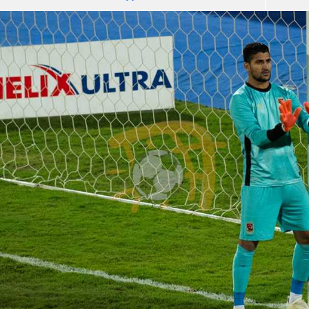
آسيا
دوري أبطال أوروبا
لسعودي للمحترفين
أمريكا
القسم الثاني
ل أوروبا
ركن الألعاب
رياضات أخرى
ل إفريقيا