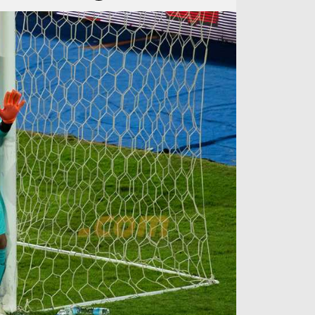
آراء حرة
الدوري ا
ركن الألعاب
دوري أبطا
دوري أبطا
كل البطولات