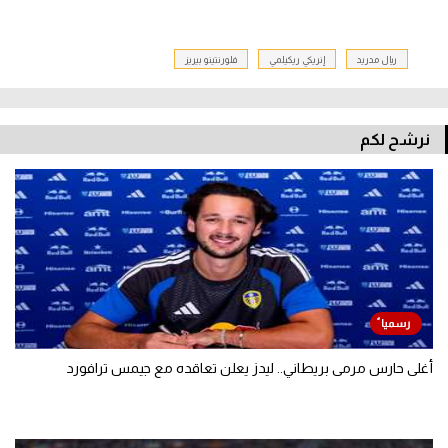
ريال مدريد
إنريكي ريكيلمي
فلورنتينو بيريز
نرشح لكم
أغلى حارس مرمى بريطاني.. ليدز يعلن تعاقده مع جيمس ترافورد