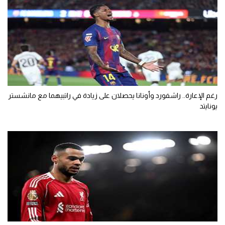
رغم الإعارة.. راشفورد وأونانا يحصلان على زيادة في راتبيهما مع مانشستر
يونايتد