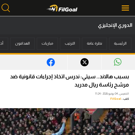
الدوري الإنجليزي
محتوى إخباري
الرئيسية
نظرة عامة
الترتيب
مباريات
الهدافون
أخب
الرئيسية
أخبار
مباريات
بسبب هالاند.. سيتي: ندرس اتخاذ إجراءات قانونية ضد
ميركاتو
مرشح رئاسة ريال مدريد
الخميس، 04 يونيو 2026 - 11:24
فانتازي في الجول
كتب :
FilGoal
مسابقة التوقعات
فيديوهات
عدسات