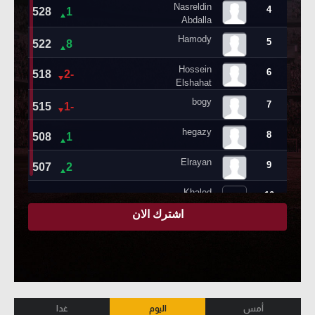
أمس
اليوم
غدا