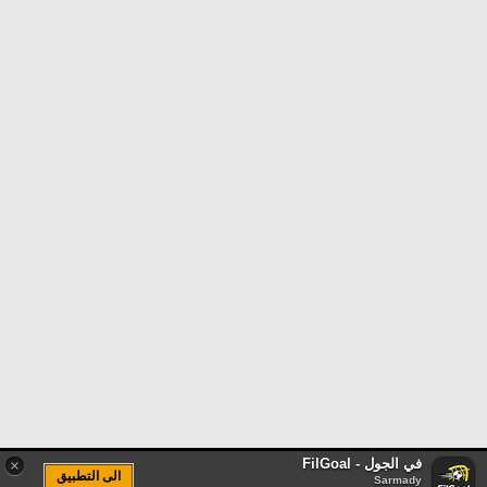
في الجول - FilGoal
×
الى التطبيق
Sarmady