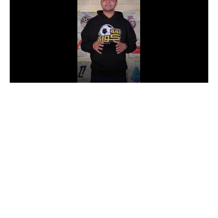
الدوري السعودي للمحترفين
دوري أبطال أوروبا
دوري أبطال إفريقيا
كل البطولات
أقسام
الكرة المصرية
الدوري المصري
الكرة الأوروبية
الكرة الإفريقية
منتخب مصر