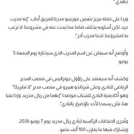
جهدي."
وردا على حملة بيريز بتعيين مورينيو مدربا للفريق أجاب: "إنه مدرب
جيد، لكن أسلوبه يختلف تماما عما نبحث عنه في مشروعنا. لا نرغب
به لمشروعنا. لدينا مدرب آخر".
وأوضح أنه سيعلن عن اسم المدرب الذي سيختاره يوم الجمعة 5
يونيو.
وكشف أنه سيعتمد على راؤول جونزاليس في منصب المدير
الرياضي للنادي، وعلى فيرناندو هييرو في منصب مدير "لا فابريكا"
وهو أكاديمية النادي للشباب موضحا "إنهما من ريال مدريد، وإذا بقيا
هنا، فلن يسمحا لأحد بالإضرار بالنادي".
وتُجرى الانتخابات الرئاسية لنادي ريال مدريد يوم 7 يونيو 2026،
ويشارك فيها ما يقارب 100 ألف عضو.