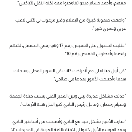
معهم، وأحمد حسام ميدو تفاوضوا معه لكنه انتقل لأياكس".
تحليل في الجول
"واجهت صعوبة كبيرة من الإعلام وغير مرغوب بي لأنني لاعب
حكايات في الجول
عربي وعمري كبير".
كويز في الجول
فيديو في الجول
"طلبت الحصول على القميص رقم 17 وهو رقمي المفضل، لكنهم
رفضوا وأعطوني القميص رقم 10".
"في أول مباراة لي مع أندرلخت كانت في السوبر المحلي وسجلت
هدفا وأصبحت الأمور بعدها في صالحي".
"حدثت مشاكل عديدة بيني وبين المدير الفني بسبب صلاة الجمعة
وصيام رمضان، وتدخل رئيس النادي كثيرا لحل هذه الأزمات".
"سارت الأمور بشكل جيد مع النادي وأصبحت من أساطير النادي،
وبعد الموسم الأول كتبوا لي لافتة باللغة العربية في المدرجات "لا