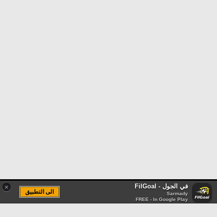
في الجول - FilGoal
×
الى التطبيق
Sarmady
FREE - In Google Play