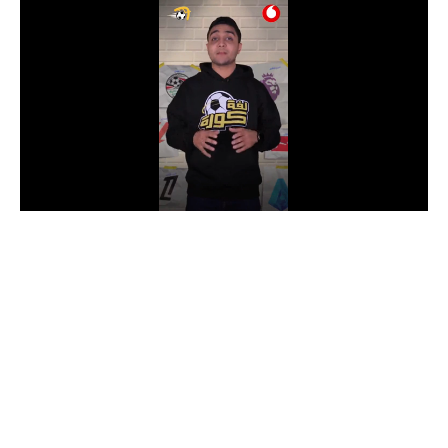
الدوري السعودي للمحترفين
دوري أبطال أوروبا
دوري أبطال إفريقيا
كل البطولات
أقسام
الكرة المصرية
الدوري المصري
الكرة الأوروبية
الكرة الإفريقية
منتخب مصر