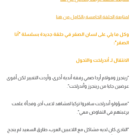
الوطن العربي
لمتابعة الحلقة الخامسة بالكامل من هنا
في المونديال
رياضة نسائية
وكل ما يلي على لسان الصقر في حلقة جديدة بسلسلة "أنا
آسيا
الصقر":
أمريكا
الانتقال لـ أندرلخت والتحول
ركن الألعاب
"رينجرز وفولام أردا ضمي رفقة أندية أخرى، وأردت التغيير لكن أقوى
عرضين جاءا من رينجرز وأندرلخت".
أقسام خاصة
Gamers
"مسؤولو أندرلخت سافروا تركيا لمشاهد لاعب آخر، وفجأة علمت
ميركاتو
برغبتهم في التفاوض معي".
تحقيق في الجول
"النادي كان لديه مشاكل مع اللاعبين العرب، طارق السعيد لم ينجح
تقرير في الجول