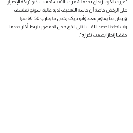
"مررت الكرة لزيدان بعدما شعرت بالتعب، يُحسب لأبو تريكة الإصرار
على الركض خاصة أن حاسة التهديف لديه عالية، سونج تفلسف
وزيدان بدأ يقاوم معه، وأبو تريكة ركض ما يقارب 50-60 مترا
واستطعنا حصد اللقب الثاني الذي جعل الجمهور يتربط أكثر بعدما
حققنا إنجازا يصعب تكراره".