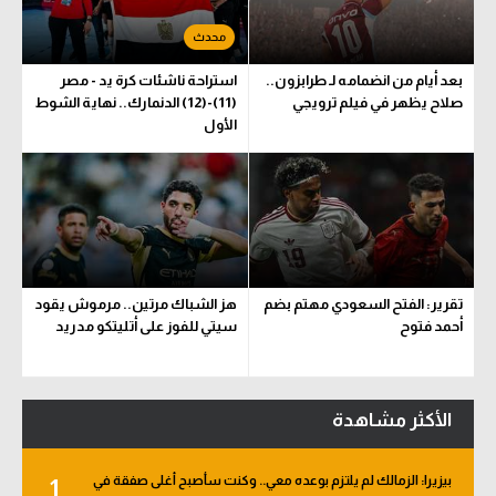
بعد أيام من انضمامه لـ طرابزون..
استراحة ناشئات كرة يد - مصر
صلاح يظهر في فيلم ترويجي
(11)-(12) الدنمارك.. نهاية الشوط
الأول
تقرير: الفتح السعودي مهتم بضم
هز الشباك مرتين.. مرموش يقود
أحمد فتوح
سيتي للفوز على أتليتكو مدريد
الأكثر مشاهدة
بيزيرا: الزمالك لم يلتزم بوعده معي.. وكنت سأصبح أغلى صفقة في
1