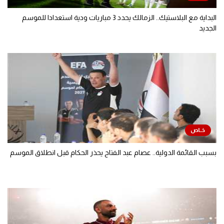
البداية مع البلاستيك.. الزمالك يحدد 3 مباريات ودية استعدادا للموسم
الجديد
بسبب القائمة الدولية.. عصام عبد الفتاح يحذر الحكام قبل انطلاق الموسم