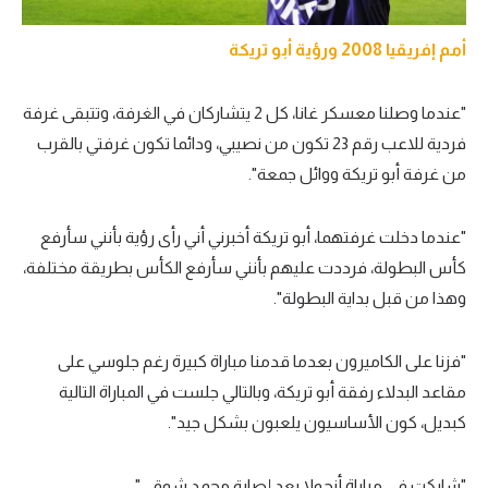
أمم إفريقيا 2008 ورؤية أبو تريكة
"عندما وصلنا معسكر غانا، كل 2 يتشاركان في الغرفة، وتتبقى غرفة
فردية للاعب رقم 23 تكون من نصيبي، ودائما تكون غرفتي بالقرب
من غرفة أبو تريكة ووائل جمعة".
"عندما دخلت غرفتهما، أبو تريكة أخبرني أني رأى رؤية بأنني سأرفع
كأس البطولة، فرددت عليهم بأنني سأرفع الكأس بطريقة مختلفة،
وهذا من قبل بداية البطولة".
"فزنا على الكاميرون بعدما قدمنا مباراة كبيرة رغم جلوسي على
مقاعد البدلاء رفقة أبو تريكة، وبالتالي جلست في المباراة التالية
كبديل، كون الأساسيون يلعبون بشكل جيد".
"شاركت في مباراة أنجولا بعد إصابة محمد شوقي".