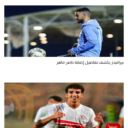
بيراميدز يكشف تفاصيل إصابة ناصر ماهر