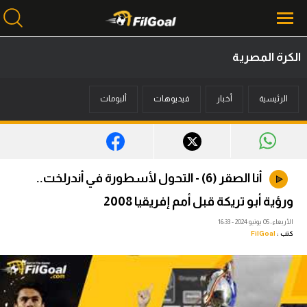
الكرة المصرية
محتوى إخباري
الرئيسية
أخبار
فيديوهات
ألبومات
الرئيسية
أخبار
مباريات
أنا الصقر (6) - التحول لأسطورة في أندرلخت..
ميركاتو
ورؤية أبو تريكة قبل أمم إفريقيا 2008
فانتازي في الجول
الأربعاء، 05 يونيو 2024 - 16:33
كتب :
FilGoal
مسابقة التوقعات
فيديوهات
عدسات