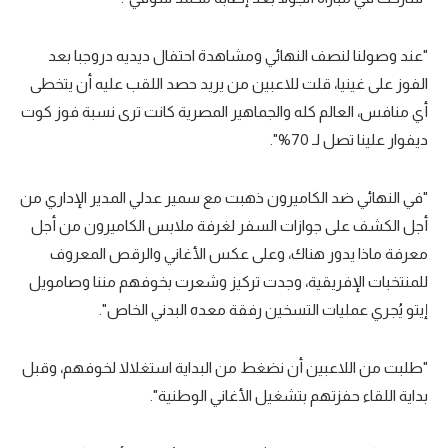
"عند وصولنا لنصف النهائي ومشاهدة احتفال ديديه دروجبا بعد
الفوز على غينيا، قلت للاعبين من يريد حصد اللقب عليه أن يتخطى
أي منافس، العالم كله والجماهير المصرية كانت ترى نسبة فوز كوت
ديفوار علينا تصل لـ 70%".
"في النهائي ضد الكاميرون ذهبت مع سمير عدلي المدير الإداري من
أجل الكشف على جوازات السفر لغرفة ملابس الكاميرون من أجل
معرفة ماذا يدور هناك، وعلى عكس الأغاني والرقص المعروف
للمنتخبات الإفريقية، وجدت تركيز وشعرت بخوفهم مننا وصامويل
إيتو يُجري عمليات التسخين رفقة معده البدني الخاص".
"طلبت من اللاعبين أن نضغط من البداية استغلالا لخوفهم، وقبل
بداية اللقاء حفزتهم بتشغيل الأغاني الوطنية".