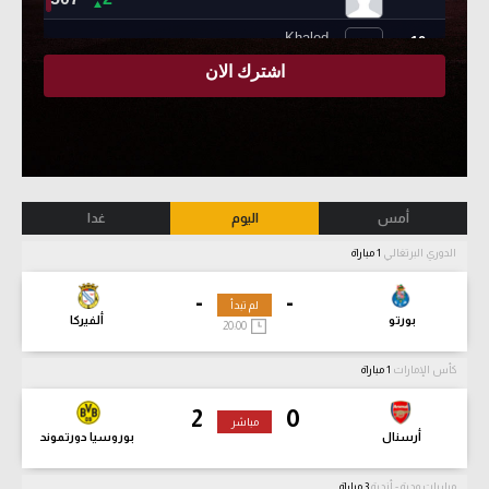
أمس
اليوم
غدا
الدوري البرتغالي
1 مباراة
-
-
لم تبدأ
بورتو
ألفيركا
20:00
كأس الإمارات
1 مباراة
2
0
مباشر
أرسنال
بوروسيا دورتموند
مباريات ودية - أندية
3 مباراة