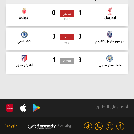
0
1
مباشر
ليفربول
موناكو
18:28
3
3
مباشر
جوهور دارول تاكزيم
تشيلسي
89:32
1
3
انتهت
مانشستر سيتي
أتلتيكو مدريد
أحصل على التطبيق
بواسطة
اعلن معنا