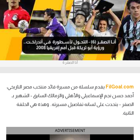
آراء حرة
ركن الألعاب
بطولات
أمريكا 2026
أنا الصقر 6
الدوري المصري
الدوري الإنجليزي الممتاز
FilGoal.com
يقدم سلسلة من مسيرة قائد منتخب مصر التاريخي،
الدوري الإسباني
أحمد حسن نجم الإسماعيلي والأهلي والزمالك السابق - الشهير بـ
الصقر - يتحدث على لسانه تفاصيل مسيرته.. وهذه هي الحلقة
الدوري الإيطالي
الثانية.
الدوري الألماني
ADVERTISEMENT
الدوري الفرنسي