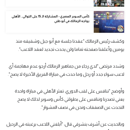
الوطن العربي
كأس السوبر المصري - المشاركة الـ 15 على التوالي.. الأهلي
في المونديال
يواجه الزمالك في أبو ظبي
رياضة نسائية
آسيا
وكشف رئيس الزمالك "عقدنا جلسة مع أبو جبل وشقيقه منذ
يومين وأغلقنا صفحته تماما ولن يحدث تجديد لعقد اللاعب".
أمريكا
ركن الألعاب
وشدد مرتضى "لدي رجاء من جماهير الزمالك أرجو عدم مهاجمة أي
لاعب سواء جدد أو رحل وما حدث في مباراة الفريق الأخيرة لا يصح".
أقسام خاصة
وأوضح "ننافس على لقب الدوري، تعثر الأهلي في مباراة واحدة
Gamers
يعني تصدرنا وننافس على بطولتي كأس وسوبر لذلك لا يصح
ميركاتو
التحدث عن الصفقات ونحن في نصف المشوار".
تحقيق في الجول
وبالحديث عن أشرف بنشرقي قال: "أبلغني اللاعب برغبته في الرحيل
تقرير في الجول