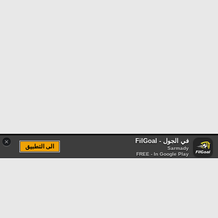
في الجول - FilGoal
×
الى التطبيق
Sarmady
FREE - In Google Play