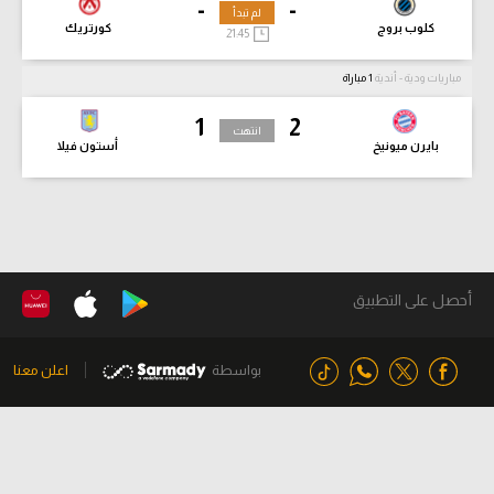
-
-
لم تبدأ
كلوب بروج
كورتريك
21:45
مباريات ودية - أندية
1 مباراة
1
2
انتهت
بايرن ميونيخ
أستون فيلا
أحصل على التطبيق
بواسطة
اعلن معنا