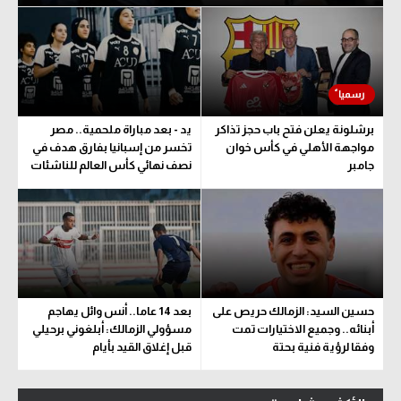
برشلونة يعلن فتح باب حجز تذاكر
يد - بعد مباراة ملحمية.. مصر
مواجهة الأهلي في كأس خوان
تخسر من إسبانيا بفارق هدف في
جامبر
نصف نهائي كأس العالم للناشئات
حسين السيد: الزمالك حريص على
بعد 14 عاما.. أنس وائل يهاجم
أبنائه.. وجميع الاختيارات تمت
مسؤولي الزمالك: أبلغوني برحيلي
وفقا لرؤية فنية بحتة
قبل إغلاق القيد بأيام