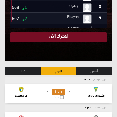
أمس
اليوم
غدا
الدوري البرتغالي
1 مباراة
-
-
لم تبدأ
إشتوريل برايا
فاماليساو
22:15
الدوري البلجيكي
1 مباراة