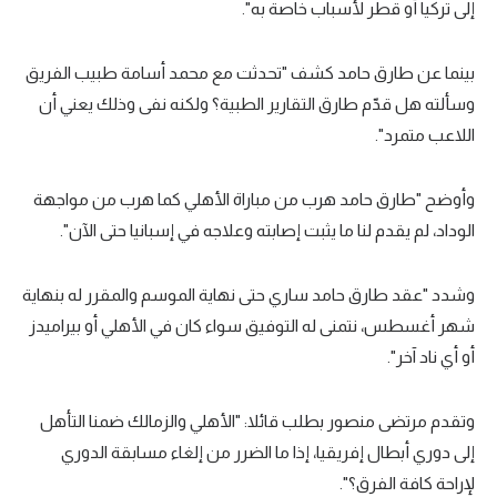
إلى تركيا أو قطر لأسباب خاصة به".
تحليل في الجول
بينما عن طارق حامد كشف "تحدثت مع محمد أسامة طبيب الفريق
حكايات في الجول
وسألته هل قدّم طارق التقارير الطبية؟ ولكنه نفى وذلك يعني أن
كويز في الجول
اللاعب متمرد".
فيديو في الجول
وأوضح "طارق حامد هرب من مباراة الأهلي كما هرب من مواجهة
الوداد، لم يقدم لنا ما يثبت إصابته وعلاجه في إسبانيا حتى الآن".
وشدد "عقد طارق حامد ساري حتى نهاية الموسم والمقرر له بنهاية
شهر أغسطس، نتمنى له التوفيق سواء كان في الأهلي أو بيراميدز
أو أي ناد آخر".
وتقدم مرتضى منصور بطلب قائلا: "الأهلي والزمالك ضمنا التأهل
إلى دوري أبطال إفريقيا، إذا ما الضرر من إلغاء مسابقة الدوري
لإراحة كافة الفرق؟".