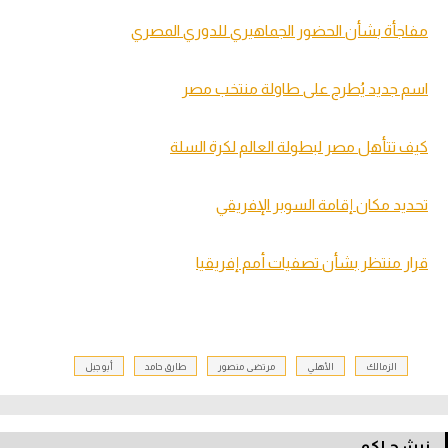
مفاجأة بشأن الحضور الجماهيري للدوري المصري
اسم جديد يُطرح على طاولة منتخب مصر
كيف تتأهل مصر لبطولة العالم لكرة السلة
تحديد مكان إقامة السوبر الإفريقي
قرار منتظر بشأن تصفيات أمم إفريقيا
الزمالك
الأهلي
مرتضى منصور
طارق حامد
أبو جبل
نرشح لكم