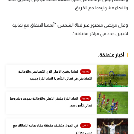
وانتهاء مشوارهما مع الفريق.
سعودي في الجول
الدوري الإنجليزي
وقال مرتضى منصور عبر قناة الشمس: "أتممنا الاتفاق مع ثمانية
الدوري الإسباني
لاعبين جدد في مراكز مختلفة".
دوري أبطال أوروبا
أخبار متعلقة:
القسم الثاني
رياضات أخرى
لماذا يرتدي الأهلي الزي الأساسي والزمالك
الاحتياطي في نهائي الكأس؟ اتحاد الكرة يجيب
أمم إفريقيا
كرة السلة الأمريكية
اتحاد الكرة يخطر الأهلي والزمالك بموعد وشروط
كرة سلة
نهائي كأس مصر
كرة يد
في الجول يكشف حقيقة مفاوضات الزمالك مع
كرة طائرة
يحيى جبران