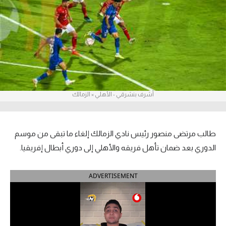
آراء حرة
ركن الألعاب
بطولات
أمريكا 2026
أشرف بنشرقي - الأهلي × الزمالك
الدوري المصري
الدوري الإنجليزي الممتاز
طالب مرتضى منصور رئيس نادي الزمالك إلغاء ما تبقى من موسم
الدوري بعد ضمان تأهل فريقه والأهلي إلى دوري أبطال إفريقيا.
الدوري الإسباني
ADVERTISEMENT
الدوري الإيطالي
الدوري الألماني
الدوري الفرنسي