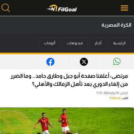
الكرة المصرية
محتوى إخباري
الرئيسية
أخبار
فيديوهات
ألبومات
الرئيسية
أخبار
مباريات
مرتضى: أغلقنا صفحة أبو جبل وطارق حامد.. وما الضرر
ميركاتو
من إلغاء الدوري بعد تأهل الزمالك والأهلي؟
الإثنين، 04 يوليه 2022 - 11:19
فانتازي في الجول
كتب :
FilGoal
مسابقة التوقعات
فيديوهات
عدسات