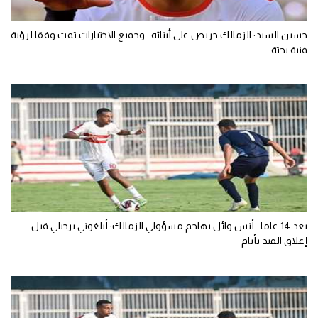
حسين السيد: الزمالك حريص على أبنائه.. وجميع الاختيارات تمت وفقا لرؤية
فنية بحتة
بعد 14 عاما.. أنس وائل يهاجم مسؤولي الزمالك: أبلغوني برحيلي قبل
إغلاق القيد بأيام