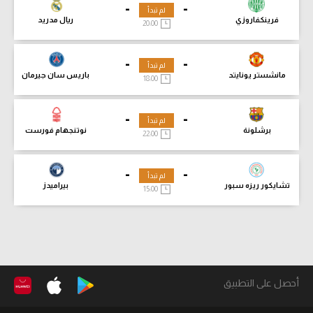
-
-
لم تبدأ
فرينكفاروزي
ريال مدريد
20:00
-
-
لم تبدأ
مانشستر يونايتد
باريس سان جيرمان
18:00
-
-
لم تبدأ
برشلونة
نوتنجهام فورست
22:00
-
-
لم تبدأ
تشايكور ريزه سبور
بيراميدز
15:00
أحصل على التطبيق