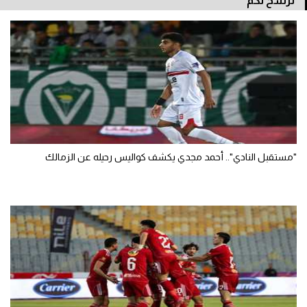
نرشح لكم
"مستقبل النادي".. أحمد مجدي يكشف كواليس رحيله عن الزمالك