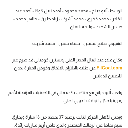
تحليل في الجول
الوسط: أليو ديانج - محمد محمود - أحمد نبيل كوكا - أحمد عبد
القادر - محمد فخري - محمد أشرف - زياد طارق - طاهر محمد -
حكايات في الجول
حسين الشحات - وليد سليمان.
كويز في الجول
فيديو في الجول
الهجوم: صلاح محسن - حسام حسن - محمد شريف.
وكان علاء عبد العال المدير الفني لإيسترن كومباني قد صرح عبر
FilGoal.com
عن طلبه بالالتزام بالاتفاق وخوض المباراة بدون
اللاعبين الدوليين.
ولعب أليو ديانج مع منتخب بلاده مالي في التصفيات المؤهلة لأمم
إفريقيا خلال التوقف الدولي الحالي.
ويحتل الأهلي المركز الثالث برصيد 37 نقطة من 16 مباراة وبفارق
سبع نقاط عن الزمالك المتصدر والذي خاض أربع مباريات زائدة.