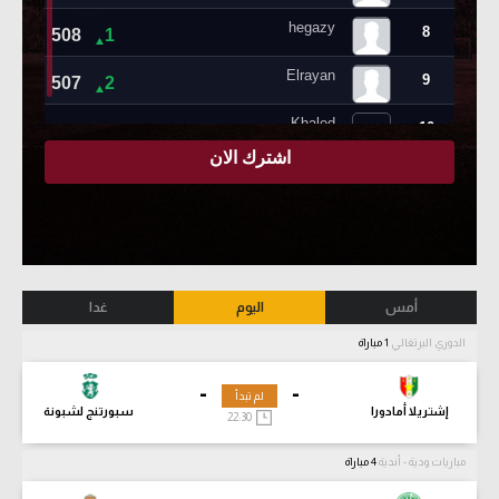
أمس
اليوم
غدا
الدوري البرتغالي
1 مباراة
-
-
لم تبدأ
إشتريلا أمادورا
سبورتنج لشبونة
22:30
مباريات ودية - أندية
4 مباراة