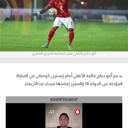
آراء حرة
ركن الألعاب
بطولات
أمريكا 2026
أليو ديانج الأهلي مصر للمقاصة الدوري المصري
الدوري المصري
الدوري الإنجليزي الممتاز
يدعم أليو ديانج قائمة الأهلي أمام إيسترن كومباني في المباراة
المؤجلة من الجولة 14 والمقرر إقامتها مساء غدا الأربعاء.
الدوري الإسباني
ADVERTISEMENT
الدوري الإيطالي
الدوري الألماني
الدوري الفرنسي