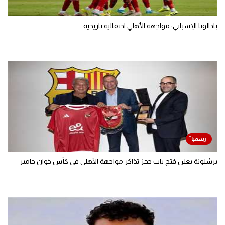
بادالونا الإسباني: مواجهة الأهلي احتفالية تاريخية
برشلونة يعلن فتح باب حجز تذاكر مواجهة الأهلي في كأس خوان جامبر