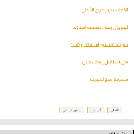
الخطيب يزور مران الأهلي
ليفربول يعلن صفقته المدوية
حقيقة "منشور استقالة بركات"
هل يستقيل إيهاب جلال
سقوط مدوٍ للكويت
الأهلي
أليو ديانج
إيسترن كومباني