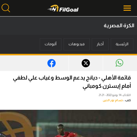
الكرة المصرية
محتوى إخباري
الرئيسية
أخبار
فيديوهات
ألبومات
الرئيسية
أخبار
مباريات
قائمة الأهلي - ديانج يدعم الوسط وغياب علي لطفي
ميركاتو
أمام إيسترن كومباني
الثلاثاء، 14 يونيو 2022 - 21:21
فانتازي في الجول
كتب :
حسام نور الدين
مسابقة التوقعات
فيديوهات
عدسات