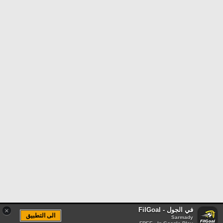
في الجول - FilGoal
×
الى التطبيق
Sarmady