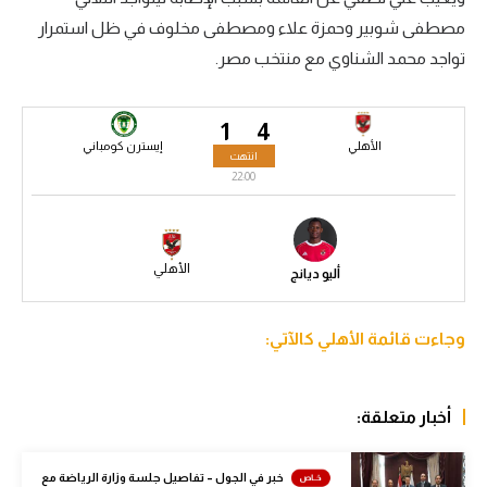
مصطفى شوبير وحمزة علاء ومصطفى مخلوف في ظل استمرار
سعودي في الجول
تواجد محمد الشناوي مع منتخب مصر.
الدوري الإنجليزي
الدوري الإسباني
1
4
الأهلي
إيسترن كومباني
انتهت
دوري أبطال أوروبا
22:00
القسم الثاني
رياضات أخرى
الأهلي
أليو ديانج
أمم إفريقيا
كرة السلة الأمريكية
وجاءت قائمة الأهلي كالآتي:
كرة سلة
أخبار متعلقة:
كرة يد
كرة طائرة
خبر في الجول – تفاصيل جلسة وزارة الرياضة مع