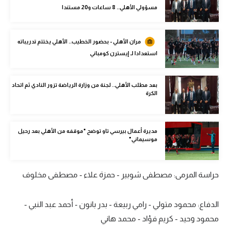
مسؤولي الأهلي.. 8 ساعات و20 مستندا
الوطن العربي
في المونديال
مران الأهلي - بحضور الخطيب.. الأهلي يختتم تدريباته
رياضة نسائية
استعدادا لـ إيسترن كومباني
آسيا
بعد مطلب الأهلي.. لجنة من وزارة الرياضة تزور النادي ثم اتحاد
أمريكا
الكرة
ركن الألعاب
مديرة أعمال بيرسي تاو توضح "موقفه من الأهلي بعد رحيل
موسيماني"
أقسام خاصة
Gamers
حراسة المرمى: مصطفى شوبير - حمزة علاء - مصطفى مخلوف
ميركاتو
تحقيق في الجول
الدفاع: محمود متولي - رامي ربيعة - بدر بانون - أحمد عبد النبي -
محمود وحيد - كريم فؤاد - محمد هاني
تقرير في الجول