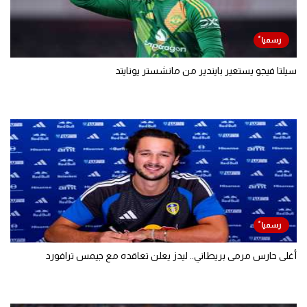
سيلتا فيجو يستعير بايندير من مانشستر يونايتد
أغلى حارس مرمى بريطاني.. ليدز يعلن تعاقده مع جيمس ترافورد