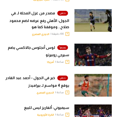
مصدر من غزل المحلة لـ في
الجول: الأهلي رفع عرضه لضم محمود
صلاح.. وموقفنا كما هو
44 دقيقة |
الدوري المصري
لوس أنجلوس جالاكسي يضم
سيرجي روبيرتو
ساعة |
أمريكا
خبر في الجول - أحمد عبد القادر
يوقع 4 مواسم لـ بيراميدز
ساعة |
الدوري المصري
سيميوني: ألفاريز ليس للبيع
ساعة |
الكرة الأوروبية