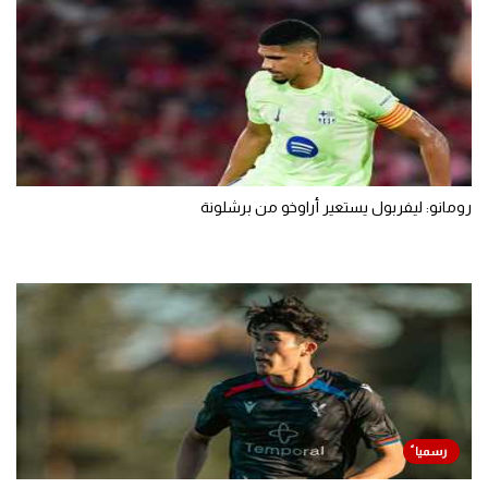
رومانو: ليفربول يستعير أراوخو من برشلونة