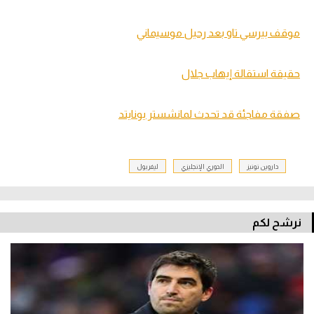
موقف بيرسي تاو بعد رحيل موسيماني
حقيقة استقالة إيهاب جلال
صفقة مفاجئة قد تحدث لمانشستر يونايتد
داروين نونيز
الدوري الإنجليزي
ليفربول
نرشح لكم