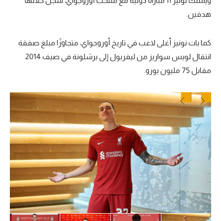
ويمتلك نونيز 11 مباراة دولية مع منتخب أوروجواي، سجل خلالها
هدفين.
كما بات نونيز أغلى لاعب في تاريخ أوروجواي، متجاوزًا مبلغ صفقة
انتقال لويس سواريز من ليفربول إلى برشلونة في صيف 2014
مقابل 75 مليون يورو.