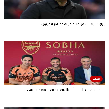
إيراولا: أريد بناء فريقا يفتخر به جماهير ليفربول
استجاب لطلب رايس.. أرسنال يتعاقد مع برونو جيماريش