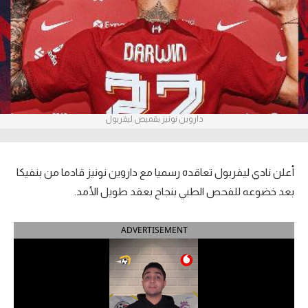
آراء حرة
ركن الألعاب
بطولات
أمريكا 2026
داروين نونيز بقميص ليفربول
الدوري المصري
أعلن نادي ليفربول تعاقده رسميا مع داروين نونيز قادما من بنفيكا
الدوري الإنجليزي الممتاز
بعد خضوعه للفحص الطبي بنجاح بعقد طويل الأمد.
الدوري الإسباني
ADVERTISEMENT
الدوري الإيطالي
الدوري الألماني
الدوري الفرنسي