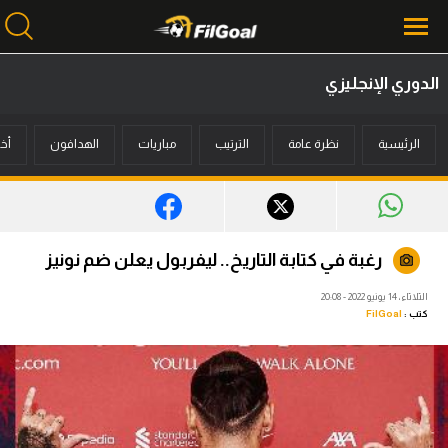
الدوري الإنجليزي
محتوى إخباري
الرئيسية
نظرة عامة
الترتيب
مباريات
الهدافون
أخب
الرئيسية
أخبار
مباريات
رغبة في كتابة التاريخ.. ليفربول يعلن ضم نونيز
ميركاتو
الثلاثاء، 14 يونيو 2022 - 20:08
كتب :
FilGoal
فانتازي في الجول
مسابقة التوقعات
فيديوهات
عدسات