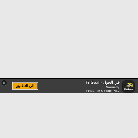
في الجول - FilGoal
×
الى التطبيق
Sarmady
FREE - In Google Play