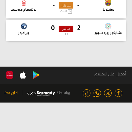
-
-
بعد قليل
برشلونة
نوتنجهام فورست
22:00
0
2
مباشر
تشايكور ريزه سبور
بيراميدز
53:32
أحصل على التطبيق
بواسطة
اعلن معنا