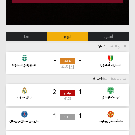
أمس
اليوم
غدا
الدوري البرتغالي
1 مباراة
-
-
لم تبدأ
إشتريلا أمادورا
سبورتنج لشبونة
22:30
مباريات ودية - أندية
4 مباراة
2
1
مباشر
فرينكفاروزي
ريال مدريد
61:10
1
1
انتهت
مانشستر يونايتد
باريس سان جيرمان