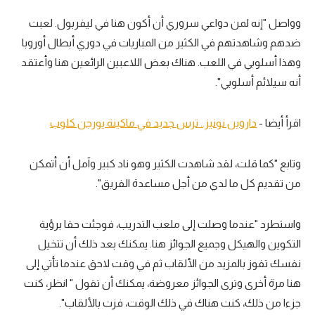
وواصل "إنه لمن دواعي سروري أن أكون هنا في ليفربول. لعبت
ضدهم وشاهدتهم في الكثير من المباريات في دوري أبطال أوروبا
وهذا أسلوبي في اللعب. هناك بعض اللاعبين الرائعين هنا وأعتقد
أنه سيلائم أسلوبي".
اقرأ أيضا -
داروين نونيز.. ترس جديد في ماكينة يورجن كلوب
وتابع "كما قلت، لقد شاهدت الكثير وهو ناد كبير وآمل أن أتمكن
من تقديم كل ما لدي من أجل مساعدة الفريق".
واستطرد "عندما وصلت إلى ملعب التدريب، فوجئت حقا برؤية
التكوين والهيكل وجميع الجوائز هنا. يمكنك بعد ذلك أن تتخيل
نفسك تفوز بالمزيد من الألقاب ثم في وقت لاحق عندما تأتي إلى
هنا مرة أخرى وترى الجوائز معروضة، يمكنك أن تقول " انظر، كنت
جزءا من ذلك، كنت هناك في ذلك الوقت، فزت بالألقاب".