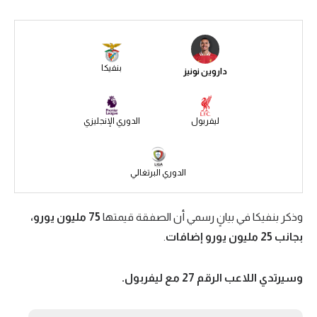
سعودي في الجول
الدوري الإنجليزي
بنفيكا
داروين نونيز
الدوري الإسباني
دوري أبطال أوروبا
ليفربول
الدوري الإنجليزي
القسم الثاني
رياضات أخرى
الدوري البرتغالي
أمم إفريقيا
وذكر بنفيكا في بيانٍ رسمي أن الصفقة قيمتها
75 مليون يورو،
كرة السلة الأمريكية
بجانب 25 مليون يورو إضافات
.
كرة سلة
كرة يد
وسيرتدي اللاعب الرقم 27 مع ليفربول.
كرة طائرة