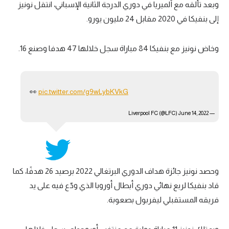
وبعد تألقه مع ألميريا في دوري الدرجة الثانية الإسباني، انتقل نونيز
إلى بنفيكا في 2020 مقابل 24 مليون يورو.
وخاض نونيز مع بنفيكا 84 مباراة سجل خلالها 47 هدفا وصنع 16.
👀
pic.twitter.com/g9wLybKVkG
June 14, 2022
— Liverpool FC (@LFC)
وحصد نونيز جائزة هداف الدوري البرتغالي 2022 برصيد 26 هدفًا، كما
قاد بنفيكا لربع نهائي دوري أبطال أوروبا الذي ودّع فيه على يد
فريقه المستقبلي ليفربول بصعوبة.