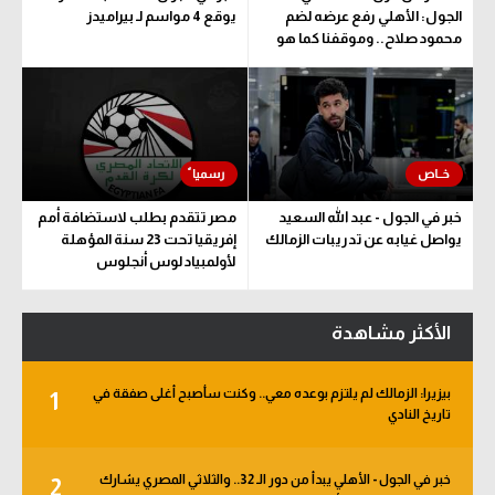
الجول: الأهلي رفع عرضه لضم
يوقع 4 مواسم لـ بيراميدز
محمود صلاح.. وموقفنا كما هو
خبر في الجول - عبد الله السعيد
مصر تتقدم بطلب لاستضافة أمم
يواصل غيابه عن تدريبات الزمالك
إفريقيا تحت 23 سنة المؤهلة
لأولمبياد لوس أنجلوس
الأكثر مشاهدة
بيزيرا: الزمالك لم يلتزم بوعده معي.. وكنت سأصبح أغلى صفقة في
1
تاريخ النادي
خبر في الجول - الأهلي يبدأ من دور الـ 32.. والثلاثي المصري يشارك
2