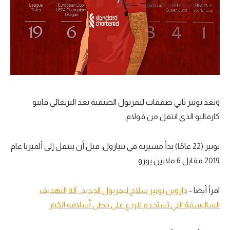
ويعد نونيز ثاني صفقات ليفربول الصيفية بعد البرتغالي فابيو
كارفاليو الذي انتقل من فولام.
نونيز (22 عامًا) بدأ مسيرته في بنيارول، قبل أن ينتقل إلى ألميريا عام
2019 مقابل 6 ملايين يورو.
اقرأ أيضا -
داروين نونيز سلاح ليفربول الجديد.. آلة التهديف
الساليستية التي تستخدم للردع على خطى أسلافه الكبار