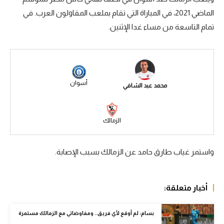
الماضي 2021، في المباراة التي تقام بملعب المقاولون العرب. في
سعودي في الجول
تمام التاسعة من مساء غدا الإثنين.
الدوري الإنجليزي
الدوري الإسباني
دوري أبطال أوروبا
أسوان
محمد عبد الشافي
القسم الثاني
رياضات أخرى
الزمالك
أمم إفريقيا
واستمر غياب طارق حامد عن الزمالك بسبب الإصابة.
كرة السلة الأمريكية
كرة سلة
أخبار متعلقة:
كرة يد
كرة طائرة
بسام: لم أوقع لأي فريق.. ومفاوضاتي مع الزمالك مستمرة