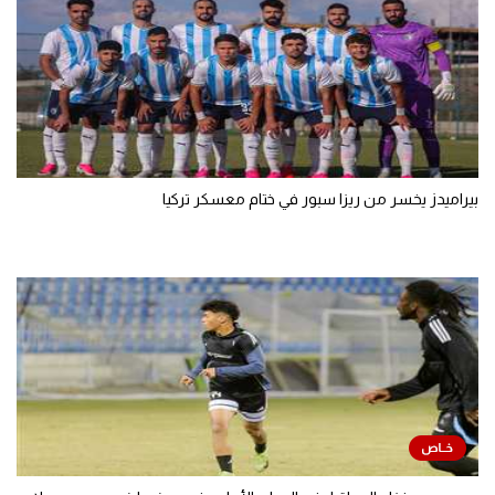
بيراميدز يخسر من ريزا سبور في ختام معسكر تركيا