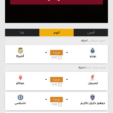
أمس
اليوم
غدا
الدوري البرتغالي
1 مباراة
-
-
لم تبدأ
بورتو
ألفيركا
20:00
مباريات ودية - أندية
3 مباراة
-
-
لم تبدأ
ليفربول
موناكو
16:30
-
-
لم تبدأ
جوهور دارول تاكزيم
تشيلسي
15:00