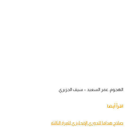
تحليل في الجول
حكايات في الجول
كويز في الجول
فيديو في الجول
الهجوم: عمر السعيد – سيف الجزيري
اقرأ أيضا
صلاح هدافا للدوري الإنجليزي للمرة الثالثة