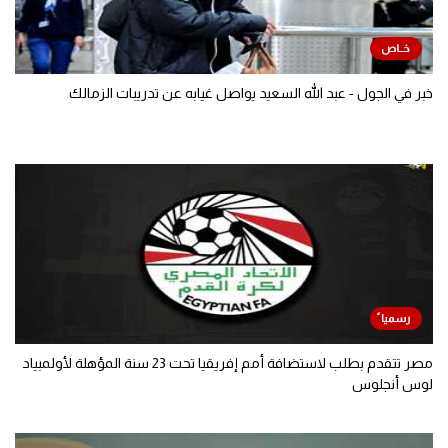
خبر في الجول - عبد الله السعيد يواصل غيابه عن تدريبات الزمالك
مصر تتقدم بطلب لاستضافة أمم إفريقيا تحت 23 سنة المؤهلة لأولمبياد
لوس أنجلوس