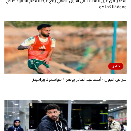
مصدر من غزل المحلة لـ في الجول: الأهلي رفع عرضه لضم محمود صلاح..
وموقفنا كما هو
خبر في الجول - أحمد عبد القادر يوقع 4 مواسم لـ بيراميدز