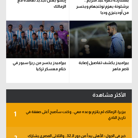
بمشاركة حمزة عبد الكريم..
إيشو يعلن تجديد تعاقده مع
برشلونة يهزم نوتنجهام ويخسر
الزمالك
من أودينيزي وديا
بيراميدز يكشف تفاصيل إصابة
بيراميدز يخسر من ريزا سبور في
ناصر ماهر
ختام معسكر تركيا
الأكثر مشاهدة
بيزيرا: الزمالك لم يلتزم بوعده معي.. وكنت سأصبح أغلى صفقة في
1
تاريخ النادي
خبر في الجول - الأهلي يبدأ من دور الـ 32.. والثلاثي المصري يشارك