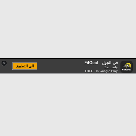
في الجول - FilGoal
×
الى التطبيق
Sarmady
FREE - In Google Play