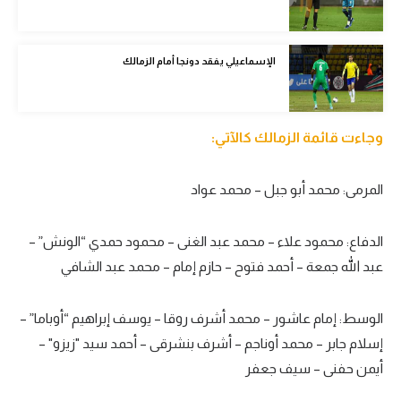
الوطن العربي
في المونديال
الإسماعيلي يفقد دونجا أمام الزمالك
رياضة نسائية
آسيا
وجاءت قائمة الزمالك كالآتي:
أمريكا
المرمى: محمد أبو جبل – محمد عواد
ركن الألعاب
الدفاع: محمود علاء – محمد عبد الغنى – محمود حمدي “الونش” –
أقسام خاصة
عبد الله جمعة – أحمد فتوح – حازم إمام – محمد عبد الشافي
Gamers
الوسط: إمام عاشور – محمد أشرف روقا – يوسف إبراهيم “أوباما” –
ميركاتو
إسلام جابر – محمد أوناجم – أشرف بنشرقى – أحمد سيد "زيزو" –
تحقيق في الجول
أيمن حفنى – سيف جعفر
تقرير في الجول