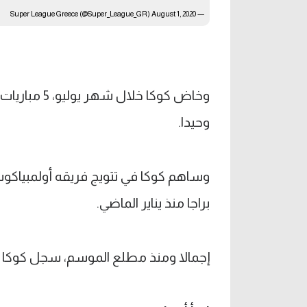
August 1, 2020
— Super League Greece (@Super_League_GR)
وحيدا.
وساهم كوكا في تتويج فريقه أولمبياكوس 
براجا منذ يناير الماضي.
إجمالا ومنذ مطلع الموسم، سجل كوكا 9 أهداف في 25 مشاركة، وصنع هدفين آخرين.