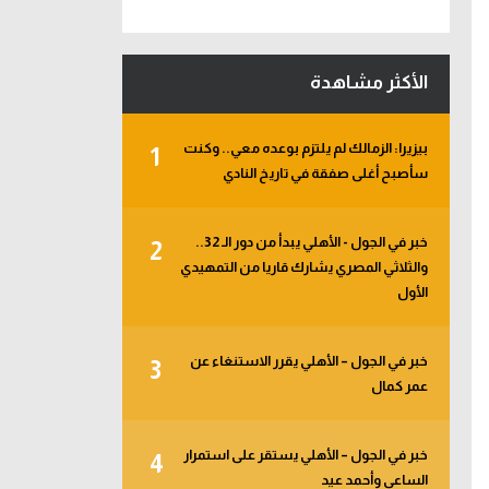
الأكثر مشاهدة
بيزيرا: الزمالك لم يلتزم بوعده معي.. وكنت
1
سأصبح أغلى صفقة في تاريخ النادي
خبر في الجول - الأهلي يبدأ من دور الـ 32..
2
والثلاثي المصري يشارك قاريا من التمهيدي
الأول
خبر في الجول – الأهلي يقرر الاستنغاء عن
3
عمر كمال
خبر في الجول – الأهلي يستقر على استمرار
4
الساعي وأحمد عيد