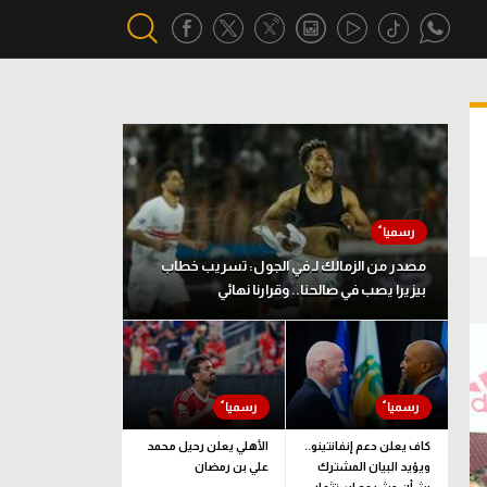
أقسام خاصة
Gamers
يكية
ميركاتو
تحقيق في الجول
مصدر من الزمالك لـ في الجول: تسريب خطاب
بيزيرا يصب في صالحنا.. وقرارنا نهائي
تقرير في الجول
تحليل في الجول
حكايات في الجول
كويز في الجول
كاف يعلن دعم إنفانتينو..
الأهلي يعلن رحيل محمد
ويؤيد البيان المشترك
علي بن رمضان
فيديو في الجول