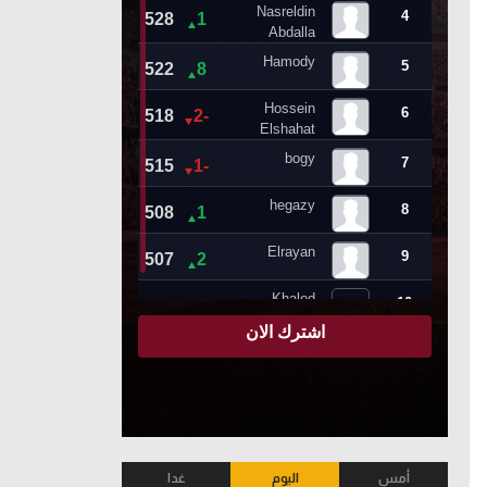
أمس
اليوم
غدا