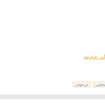
أس الرابطة
بياكوس
في اليونان