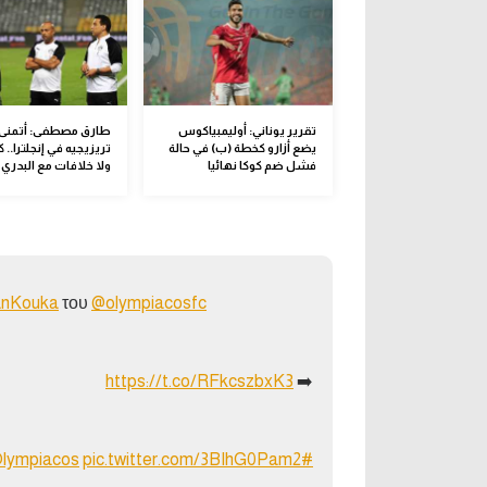
تقرير يوناني: أوليمبياكوس
طارق مصطفى: أتمنى 
يضع أزارو كخطة (ب) في حالة
تريزيجيه في إنجلترا.. ك
فشل ضم كوكا نهائيا
ولا خلافات مع البدري
nKouka
του
@olympiacosfc
https://t.co/RFkcszbxK3
➡️
lympiacos
pic.twitter.com/3BIhG0Pam2
#slgr