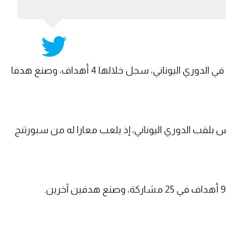
وخاض كوكا خلال شهر يوليو، 5 مباريات في الدوري اليوناني، سجل خلالها 4 أهداف، وصنع هدفا
بلقب الدوري اليوناني، إذ يلعب معارا له من سبورتنج