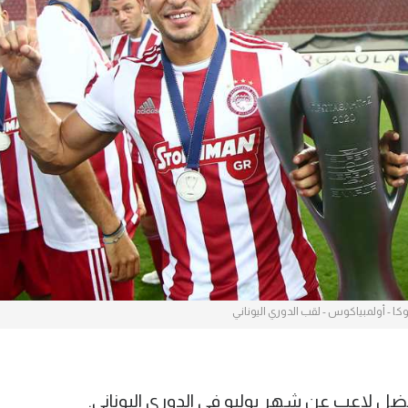
آسيا
دوري أبطال أوروبا
لسعودي للمحترفين
أمريكا
القسم الثاني
ل أوروبا
ركن الألعاب
رياضات أخرى
ل إفريقيا
 - أولمبياكوس - لقب الدوري اليوناني
ضل لاعب عن شهر يوليو في الدوري اليوناني.