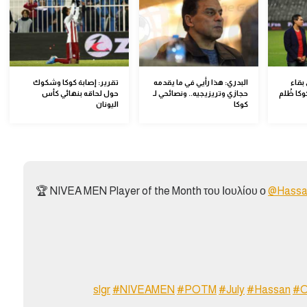
بقاء
البدري: هذا رأيي في ما يقدمه
تقرير: إصابة كوكا وشكوك
وكا ظُلم
حجازي وتريزيجيه.. ونصائحي لـ
حول لحاقه بنهائي كأس
كوكا
اليونان
🏆 NIVEA MEN Player of the Month του Ιουλίου ο
@Hassa
#NIVEAMEN
#POTM
#July
#Hassan
#O