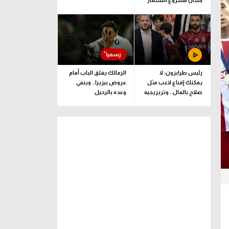
بشأن مشروع استثمار
فيفا
رئيس طرابزون: لا
الزمالك يغلق الباب أمام
يمكنك إقناع لاعب مثل
عروض بيزيرا.. وينفي
صلاح بالمال.. وتريزيجيه
وعده بالرحيل
لعب دورا إيجابيا