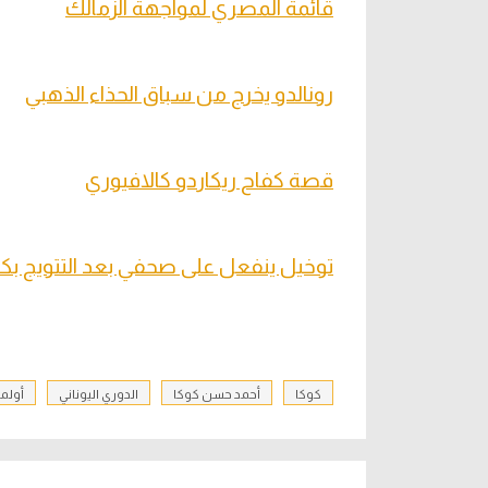
قائمة المصري لمواجهة الزمالك
رونالدو يخرج من سباق الحذاء الذهبي
قصة كفاح ريكاردو كالافيوري
توخيل ينفعل على صحفي بعد التتويج بك
كوكا
أحمد حسن كوكا
الدوري اليوناني
أولم