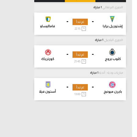
الدوري البرتغالي
1 مباراة
-
-
لم تبدأ
إشتوريل برايا
فاماليساو
22:15
الدوري البلجيكي
1 مباراة
-
-
لم تبدأ
كلوب بروج
كورتريك
21:45
مباريات ودية - أندية
1 مباراة
-
-
لم تبدأ
بايرن ميونيخ
أستون فيلا
13:00