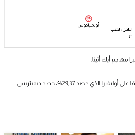
أولمبياكوس
النادي : لاعب
حر
ا مهاجم أيك أثينا.
وحصد كوكا 58,92% من الأصوات، متفوقا على أوليفيرا الذي حصد 29,37%، حصد ديميتريس