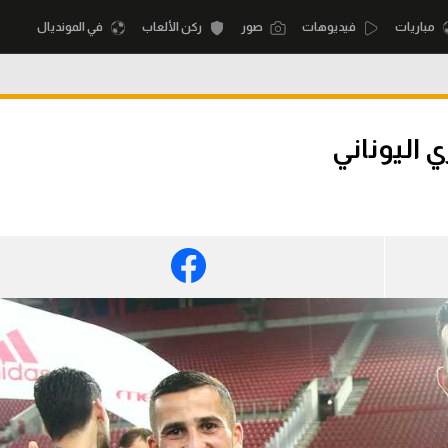
مباريات
فيديوهات
صور
ركن الألعاب
في المونديال
أقسام
أمم إفريقيا
 اليوناني
الكرة المصرية
كرة السلة الأمر
الدوري المصري
لمصري
كرة سلة
الكرة الأوروبية
نجليزي الممتاز
كرة يد
الكرة الإفريقية
إسباني
كرة طائرة
منتخب مصر
إيطالي
الوطن العربي
سعودي في الجول
في المونديال
لماني
الدوري الإنجليزي
رياضة نسائية
لفرنسي
الدوري الإسباني