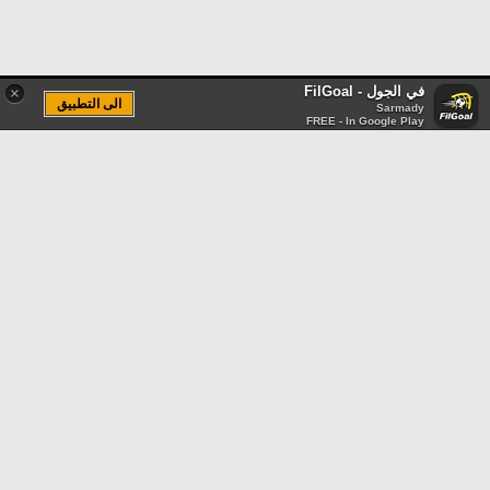
في الجول - FilGoal
×
الى التطبيق
Sarmady
FREE - In Google Play