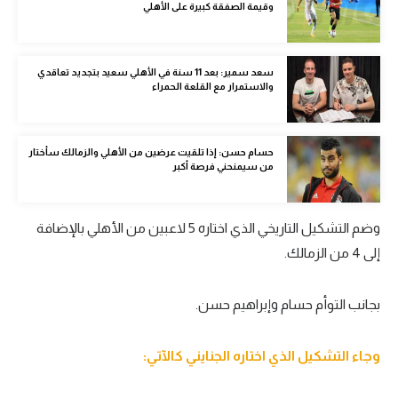
وقيمة الصفقة كبيرة على الأهلي
الوطن العربي
في المونديال
سعد سمير: بعد 11 سنة في الأهلي سعيد بتجديد تعاقدي
والاستمرار مع القلعة الحمراء
رياضة نسائية
آسيا
حسام حسن: إذا تلقيت عرضين من الأهلي والزمالك سأختار
أمريكا
من سيمنحني فرصة أكبر
ركن الألعاب
وضم التشكيل التاريخي الذي اختاره 5 لاعبين من الأهلي بالإضافة
إلى 4 من الزمالك.
أقسام خاصة
Gamers
بجانب التوأم حسام وإبراهيم حسن.
ميركاتو
تحقيق في الجول
وجاء التشكيل الذي اختاره الجنايني كالآتي:
تقرير في الجول