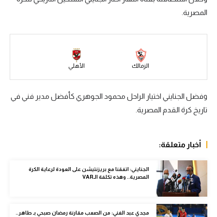
المصرية.
سعودي في الجول
الدوري الإنجليزي
الدوري الإسباني
الزمالك
الأهلي
دوري أبطال أوروبا
القسم الثاني
وفضل الجنايني اختيار الراحل محمود الجوهري كأفضل مدير فني في
تاريخ كرة القدم المصرية.
رياضات أخرى
أمم إفريقيا
أخبار متعلقة:
كرة السلة الأمريكية
كرة سلة
الجنايني: اتفقنا مع بريزنتيشن على العودة لرعاية الكرة
المصرية.. وهذه تكلفة الـVAR
كرة يد
كرة طائرة
مجدي عبد الغني: من الصعب مقارنة رمضان صبحي بـ طاهر..