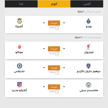
أمس
اليوم
غدا
الدوري البرتغالي
1 مباراة
-
-
لم تبدأ
بورتو
ألفيركا
20:00
مباريات ودية - أندية
3 مباراة
-
-
لم تبدأ
ليفربول
موناكو
16:30
-
-
لم تبدأ
جوهور دارول تاكزيم
تشيلسي
15:00
-
-
لم تبدأ
مانشستر سيتي
أتلتيكو مدريد
14:00