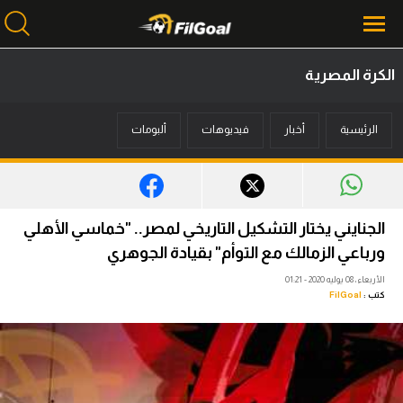
الكرة المصرية
محتوى إخباري
الرئيسية
أخبار
فيديوهات
ألبومات
الرئيسية
أخبار
مباريات
الجنايني يختار التشكيل التاريخي لمصر.. "خماسي الأهلي
ميركاتو
ورباعي الزمالك مع التوأم" بقيادة الجوهري
الأربعاء، 08 يوليه 2020 - 01:21
فانتازي في الجول
كتب :
FilGoal
مسابقة التوقعات
فيديوهات
عدسات