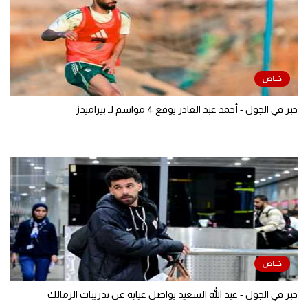
خبر في الجول - أحمد عبد القادر يوقع 4 مواسم لـ بيراميدز
خبر في الجول - عبد الله السعيد يواصل غيابه عن تدريبات الزمالك