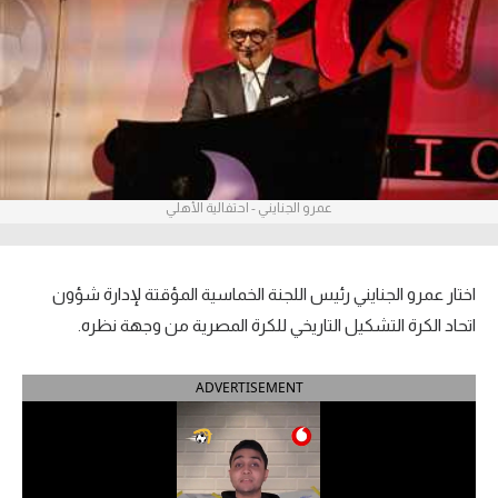
آراء حرة
ركن الألعاب
بطولات
أمريكا 2026
عمرو الجنايني - احتفالية الأهلي
الدوري المصري
الدوري الإنجليزي الممتاز
اختار عمرو الجنايني رئيس اللجنة الخماسية المؤقتة لإدارة شؤون
اتحاد الكرة التشكيل التاريخي للكرة المصرية من وجهة نظره.
الدوري الإسباني
ADVERTISEMENT
الدوري الإيطالي
الدوري الألماني
الدوري الفرنسي