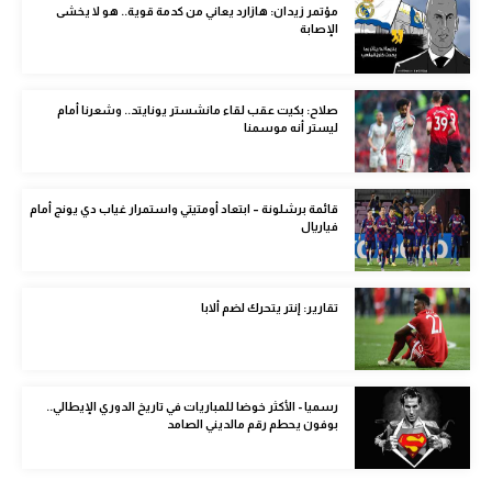
مؤتمر زيدان: هازارد يعاني من كدمة قوية.. هو لا يخشى
الوطن العربي
الإصابة
في المونديال
رياضة نسائية
صلاح: بكيت عقب لقاء مانشستر يونايتد.. وشعرنا أمام
ليستر أنه موسمنا
آسيا
أمريكا
قائمة برشلونة – ابتعاد أومتيتي واستمرار غياب دي يونج أمام
فياريال
ركن الألعاب
تقارير: إنتر يتحرك لضم ألابا
أقسام خاصة
Gamers
ميركاتو
رسميا - الأكثر خوضا للمباريات في تاريخ الدوري الإيطالي..
بوفون يحطم رقم مالديني الصامد
تحقيق في الجول
تقرير في الجول