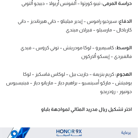
حراسة المرمى:
تيبو كورتوا – ألفونس أريولا – دييجو ألتوبي
الدفاع:
سيرخيو راموس – إيدير ميليتاو – خابي هيرنانديز – داني
كارباخال – مارسيلو – فيرلان ميندي
الوسط:
كاسيميرو – لوكا مودريتش – توني كروس – فيدي
فالفيردي – إيسكو ألاركون
الهجوم:
كريم بنزيمة – جاريث بيل – لوكاس فاسكيز – لوكا
يوفيتش – ماركو أسينسيو – براهيم دياز – ماريانو دياز – فينيسيوس
جونيور - رودريجو
اختر تشكيل ريال مدريد المثالي لمواجهة بلباو