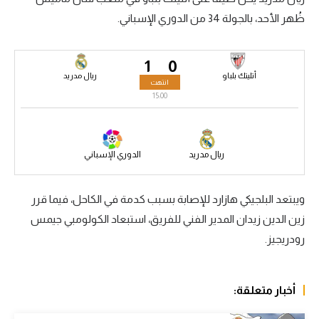
ظُهر الأحد، بالجولة 34 من الدوري الإسباني.
سعودي في الجول
الدوري الإنجليزي
1
0
الدوري الإسباني
أتليتك بلباو
ريال مدريد
انتهت
15:00
دوري أبطال أوروبا
القسم الثاني
ريال مدريد
الدوري الإسباني
رياضات أخرى
أمم إفريقيا
ويبتعد البلجيكي هازارد للإصابة بسبب كدمة في الكاحل، فيما قرر
زين الدين زيدان المدير الفني للفريق، استبعاد الكولومبي جيمس
كرة السلة الأمريكية
رودريجيز.
كرة سلة
كرة يد
أخبار متعلقة:
كرة طائرة