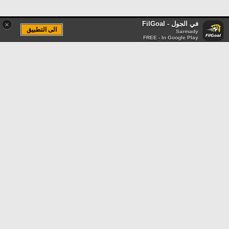
في الجول - FilGoal
×
الى التطبيق
Sarmady
FREE - In Google Play