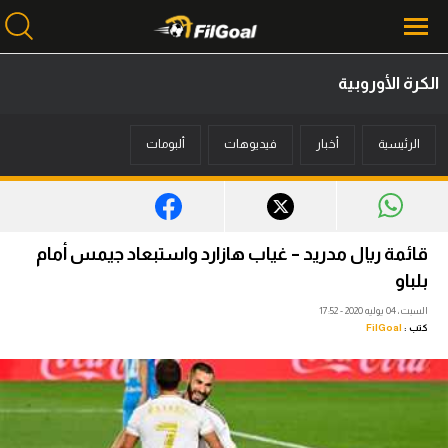
الكرة الأوروبية
محتوى إخباري
الرئيسية
أخبار
فيديوهات
ألبومات
الرئيسية
أخبار
مباريات
قائمة ريال مدريد – غياب هازارد واستبعاد جيمس أمام
ميركاتو
بلباو
السبت، 04 يوليه 2020 - 17:52
فانتازي في الجول
كتب :
FilGoal
مسابقة التوقعات
فيديوهات
عدسات