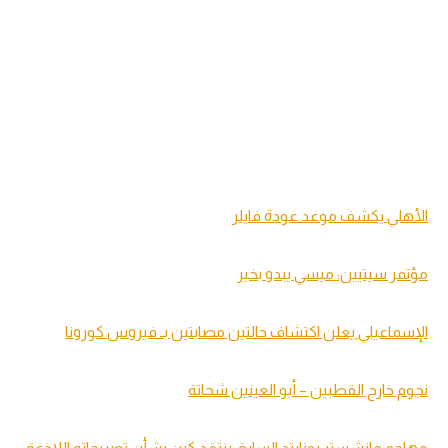
الأهلي يكشف موعد عودة فايلر
مؤتمر سيتيين: ميسي يبدو بخير
الإسماعيلي يعلن اكتشاف حالتين مصابتين بـ فيروس كورونا
نجوم خارج القطبين – أبو العينين شحاتة
مهاجم مانشستر يونايتد السابق ينتقد كين بشأن تصريحاته اللاذعة