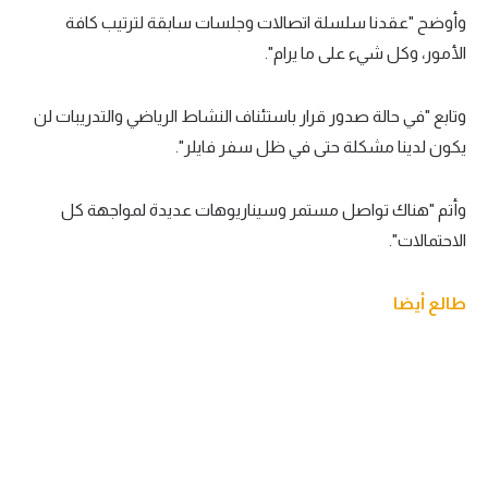
وأوضح "عقدنا سلسلة اتصالات وجلسات سابقة لترتيب كافة
تحليل في الجول
الأمور، وكل شيء على ما يرام".
حكايات في الجول
وتابع "في حالة صدور قرار باستئناف النشاط الرياضي والتدريبات لن
كويز في الجول
يكون لدينا مشكلة حتى في ظل سفر فايلر".
فيديو في الجول
وأتم "هناك تواصل مستمر وسيناريوهات عديدة لمواجهة كل
الاحتمالات".
طالع أيضا