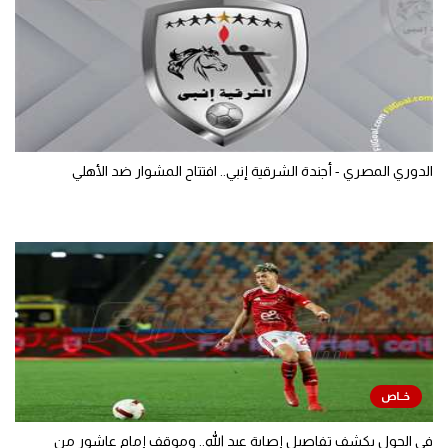
الدوري المصري - أجندة الشرقية إنبي.. افتتاح المشوار ضد الأهلي
في الجول يكشف تفاصيل إصابة عبد الله.. وموقف إمام عاشور من