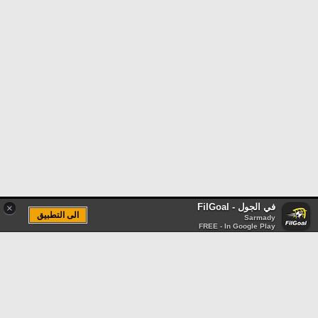
في الجول - FilGoal
×
الى التطبيق
Sarmady
FREE - In Google Play