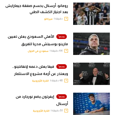
رومانو: أرسنال يحسم صفقة جيمارايش
بعد اجتياز الكشف الطبي
دقيقة |
ميركاتو
الأهلي السعودي يعلن تعيين
مارينو بوسيتش مدربا للفريق
44 دقيقة |
سعودي في الجول
فيفا يعلن دعمه لإنفانتينو..
ويعتذر عن أزمة مشروع الاستثمار
48 دقيقة |
الكرة الأوروبية
إيفرتون يضم نورجارد من
أرسنال
51 دقيقة |
الكرة الأوروبية