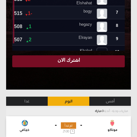
أمس
اليوم
غدا
مباريات ودية - أندية
3 مباراة
-
-
لم تبدأ
موناكو
خيتافي
21:00