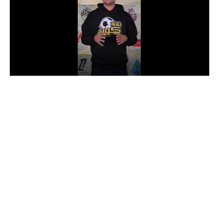
الدوري السعودي للمحترفين
دوري أبطال أوروبا
دوري أبطال إفريقيا
كل البطولات
أقسام
الكرة المصرية
الدوري المصري
الكرة الأوروبية
الكرة الإفريقية
منتخب مصر