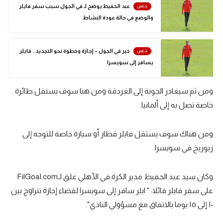
عبد الحفيظ يوضح لـ في الجول سبب سفر فايلر
الوطن العربي
والوضع في حالة عودة النشاط
في المونديال
رياضة نسائية
خبر في الجول – إجازة وخطوة نحو التجديد.. فايلر
يسافر إلى سويسرا
آسيا
أمريكا
ومن ثم سيغادر الجونة إلى الغردقة ومن هنا سوف يستقل طائرة
خاصة تصل به إلى ألمانيا.
ركن الألعاب
ومن هناك سوف يستقل فايلر قطار أو سيارة خاصة للتوجه إلى
أقسام خاصة
زيوريخ في سويسرا.
Gamers
وكان سيد عبد الحفيظ مدير الكرة في الأهلي علق لـFilGoal.com
ميركاتو
على سفر فايلر قائلا: " ايلر سافر إلى سويسرا لقضاء إجازة تتراوح بين
تحقيق في الجول
١٠ إلى ١٥ يوما بالاتفاق مع مسؤولي النادي".
تقرير في الجول