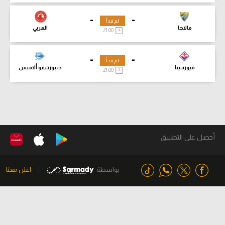
-
-
لم تبدأ
مالاجا
العربي
21:00
-
-
لم تبدأ
فيورنتينا
ديبورتيفو ألافيس
21:00
أحصل على التطبيق
بواسطة
اعلن معنا