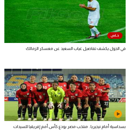
في الجول يكشف تفاصيل غياب السعيد عن معسكر الزمالك
بسداسية أمام نيجيريا.. منتخب مصر يودع كأس أمم إفريقيا للسيدات