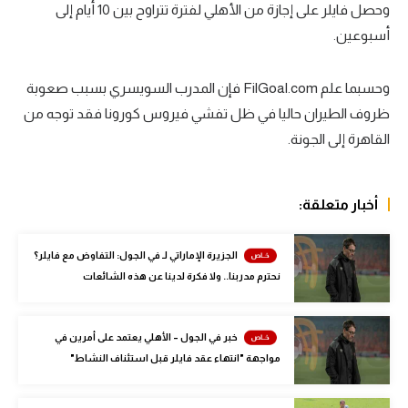
وحصل فايلر على إجازة من الأهلي لفترة تتراوح بين 10 أيام إلى
سعودي في الجول
أسبوعين.
الدوري الإنجليزي
وحسبما علم FilGoal.com فإن المدرب السويسري بسبب صعوبة
الدوري الإسباني
ظروف الطيران حاليا في ظل تفشي فيروس كورونا فقد توجه من
دوري أبطال أوروبا
القاهرة إلى الجونة.
القسم الثاني
أخبار متعلقة:
رياضات أخرى
أمم إفريقيا
الجزيرة الإماراتي لـ في الجول: التفاوض مع فايلر؟
نحترم مدربنا.. ولا فكرة لدينا عن هذه الشائعات
كرة السلة الأمريكية
كرة سلة
خبر في الجول – الأهلي يعتمد على أمرين في
كرة يد
مواجهة "انتهاء عقد فايلر قبل استئناف النشاط"
كرة طائرة