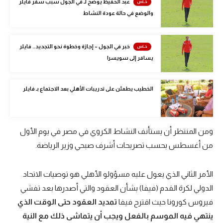
عبد الحفيظ يوضح لـ في الجول سبب سفر فايلر
الوطن العربي
والوضع في حالة عودة النشاط
في المونديال
خبر في الجول – إجازة وخطوة نحو التجديد.. فايلر
رياضة نسائية
يسافر إلى سويسرا
آسيا
أمريكا
الخطيب يطمئن على تدريبات الأهلي بعد الاجتماع بـ فايلر
ركن الألعاب
ومن المنتظر أن يستأنف النشاط الكروي في مصر في يوم الأول
أقسام خاصة
من أغسطس بحسب تصريحات أشرف صبحي وزير الرياضة.
Gamers
الأمر الثاني الذي يعول عليه مسؤولو الأهلي هو توصيات الاتحاد
ميركاتو
الدولي لكرة القدم (فيفا) بشأن العقود والتي أصدرها بعد تفشي
تحقيق في الجول
فيروس كورونا حيث اقترح فيفا
تمديد العقود حتى الوقت الذي
ينتهي فيه الموسم بالفعل ويجب أن يتماشى ذلك مع النية
تقرير في الجول