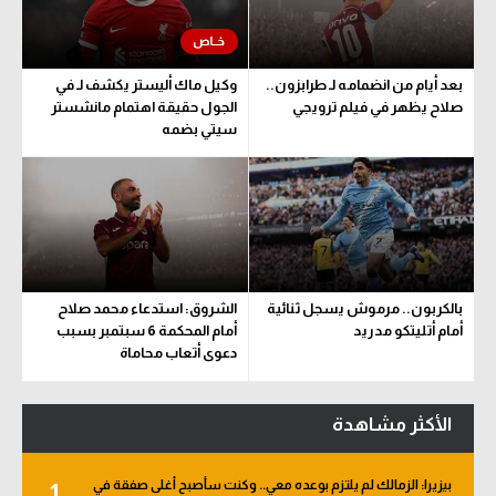
بعد أيام من انضمامه لـ طرابزون..
وكيل ماك أليستر يكشف لـ في
صلاح يظهر في فيلم ترويجي
الجول حقيقة اهتمام مانشستر
سيتي بضمه
بالكربون.. مرموش يسجل ثنائية
الشروق: استدعاء محمد صلاح
أمام أتليتكو مدريد
أمام المحكمة 6 سبتمبر بسبب
دعوى أتعاب محاماة
الأكثر مشاهدة
بيزيرا: الزمالك لم يلتزم بوعده معي.. وكنت سأصبح أغلى صفقة في
1