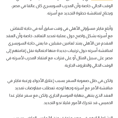
الوقت الحالي، خاصة وأن المدرب السويسري كان عالقا في مصر،
ويحتاج لمناقشة خطوة التجديد مع أسرته.
وأبلغ فايلر مسؤولي الأهلي في وقت سابق أنه في حاجة للنقاش
مع أسرته بشكل واضح حول عملية تمديد التعاقد، خاصة وأن العقد
المقدم من الأهلي يمتد لعامين مقبلين، ما يعني حاجة السويسري
لمناقشة أسرته حول ترتيبات جديدة منها احتمالية نقل إقامتهم إلى
مصر على سبيل المثال أو على فترات، مع افتقاد المدرب لأسرته في
الوقت الحالي والظروف الجارية.
ولكن في ظل صعوبة السفر بسبب إغلاق الأجواء، ورغبة فايلر في
مناقشة الأمر مع أسرته وجها لوجه، تعطلت مفاوضات تمديد
العقد الذي ينتهي بنهاية الموسم الجاري، ولكن مع سفر فايلر غدا
الخميس، قد تتحرك الأمور قليلا نحو التجديد.
النشاط الكروي في مصر متوقف منذ 14 مارس الماضي بسبب