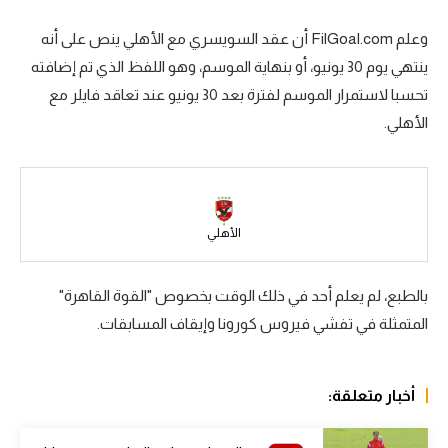
سعودي في الجول
وعلم FilGoal.com أن عقد السويسري مع الأهلي ينص على أنه
ينتهي يوم 30 يونيو، أو بنهاية الموسم، وهو اللفظ الذي تم إضافته
الدوري الإنجليزي
تحسبا لاستمرار الموسم لفترة بعد 30 يونيو عند تعاقد فايلر مع
الدوري الإسباني
الأهلي.
دوري أبطال أوروبا
القسم الثاني
رياضات أخرى
الأهلي
أمم إفريقيا
بالطبع، لم يعلم أحد في ذلك الوقت بخصوص "القوة القاهرة"
كرة السلة الأمريكية
المتمثلة في تفشي فيروس كورونا وإيقاف المسابقات.
كرة سلة
كرة يد
أخبار متعلقة:
كرة طائرة