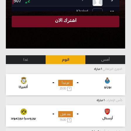
أمس
اليوم
غدا
الدوري البرتغالي
1 مباراة
-
-
لم تبدأ
بورتو
ألفيركا
20:00
كأس الإمارات
1 مباراة
-
-
بعد قليل
أرسنال
بوروسيا دورتموند
16:00