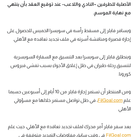
الأصلية للطرفين –النادي واللاعب- عند توقيع العقد بأن ينتهي
تحليل في الجول
مع نهاية الموسم
.
حكايات في الجول
ويسافر فايلر إلى مسقط رأسه في سويسرا الخميس للحصول على
كويز في الجول
إجازة قصيرة ومناقشة أسرته في ملف تجديد تعاقده مع الأهلي.
فيديو في الجول
وينطلق فايلر إلى سويسرا بعد التنسيق مع السفارة السويسرية
لتنسيق رحلة طيران في ظل إغلاق الأجواء بسبب تفشي فيروس
كورونا.
ومن المنتظر أن تستمر إجازة فايلر من 10 أيام إلى أسبوعين حسبما
علم
FilGoal.com
، في ظل تواصل مستمر خلالها مع مسؤولي
الأهلي
يعد سفر فايلر أمر محرك لملف تجديد تعاقده مع الأهلي، حيث علم
FilGoal.com
في وقت سابق مفاوضات التمديد متوقفة في