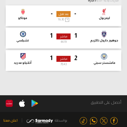
مباريات ودية - أندية
3 مباراة
-
-
بعد قليل
ليفربول
موناكو
16:30
1
1
مباشر
جوهور دارول تاكزيم
تشيلسي
44:20
1
2
مباشر
مانشستر سيتي
أتلتيكو مدريد
78:44
أحصل على التطبيق
بواسطة
اعلن معنا