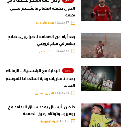
وكيل ماك أليستر يكشف لـ في
الجول حقيقة اهتمام مانشستر سيتي
بضمه
27 دقيقة |
الكرة الأوروبية
بعد أيام من انضمامه لـ طرابزون.. صلاح
يظهر في فيلم ترويجي
32 دقيقة |
منتخب مصر
البداية مع البلاستيك.. الزمالك
يحدد 3 مباريات ودية استعدادا للموسم
الجديد
49 دقيقة |
الدوري المصري
ذا صن: أرسنال يقود سباق التعاقد مع
روميرو.. وتوتنام يعيق الصفقة
ساعة |
الكرة الأوروبية