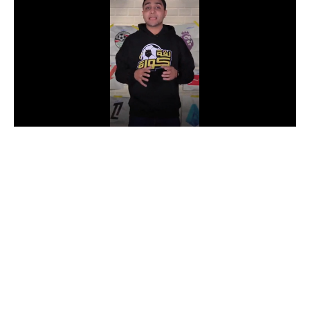
الدوري السعودي للمحترفين
دوري أبطال أوروبا
دوري أبطال إفريقيا
كل البطولات
أقسام
الكرة المصرية
الدوري المصري
الكرة الأوروبية
الكرة الإفريقية
منتخب مصر