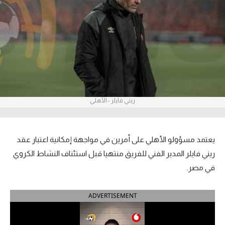
آراء حرة
ركن الألعاب
بطولات
أمريكا 2026
ريني فايلر - الأهلي
الدوري المصري
الدوري الإنجليزي الممتاز
يعتمد مسؤولو الأهلي على أمرين في مواجهة إمكانية اعتبار عقد
الدوري الإسباني
ريني فايلر المدير الفني للفريق منتهيا قبل استئناف النشاط الكروي
في مصر.
الدوري الإيطالي
ADVERTISEMENT
الدوري الألماني
الدوري الفرنسي