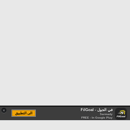
في الجول - FilGoal
×
الى التطبيق
Sarmady
FREE - In Google Play