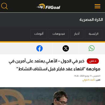
الكرة المصرية
محتوى إخباري
الرئيسية
أخبار
فيديوهات
ألبومات
الرئيسية
أخبار
مباريات
خبر في الجول – الأهلي يعتمد على أمرين في
ميركاتو
مواجهة "انتهاء عقد فايلر قبل استئناف النشاط"
فانتازي في الجول
الخميس، 11 يونيو 2020 - 14:26
كتب :
أحمد الخولي
مسابقة التوقعات
فيديوهات
عدسات