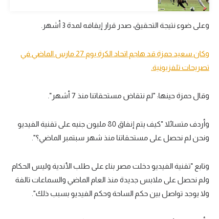
الوطن العربي
وعلى ضوء نتيجة التحقيق، صدر قرار إيقافه لمدة 3 أشهر.
في المونديال
رياضة نسائية
وكان سعيد حمزة قد هاجم اتحاد الكرة يوم 27 مارس الماضي في
تصريحات تلفزيونية.
آسيا
أمريكا
وقال حمزة حينها: "لم نتقاض مستحقاتنا منذ 7 أشهر".
ركن الألعاب
وأردف متسائلا "كيف يتم إنفاق 80 مليون جنيه على تقنية الفيديو
ونحن لم نحصل على مستحقاتنا منذ شهر سبتمبر الماضي؟".
أقسام خاصة
Gamers
وتابع "تقنية الفيديو دخلت مصر بناء على طلب الأندية وليس الحكام
ميركاتو
ولم نحصل على ملابس جديدة منذ العام الماضي والسماعات تالفة
ولا يوجد تواصل بين حكم الساحة وحكم الفيديو بسبب ذلك".
تحقيق في الجول
تقرير في الجول