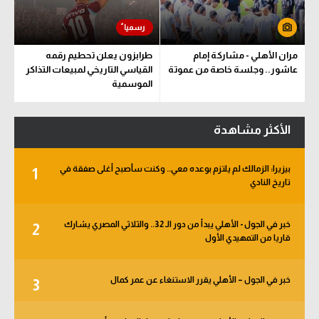
مران الأهلي - مشاركة إمام
طرابزون يعلن تحطيم رقمه
عاشور.. وجلسة خاصة من عموتة
القياسي التاريخي لمبيعات التذاكر
الموسمية
الأكثر مشاهدة
بيزيرا: الزمالك لم يلتزم بوعده معي.. وكنت سأصبح أغلى صفقة في
1
تاريخ النادي
خبر في الجول - الأهلي يبدأ من دور الـ 32.. والثلاثي المصري يشارك
2
قاريا من التمهيدي الأول
خبر في الجول – الأهلي يقرر الاستنغاء عن عمر كمال
3