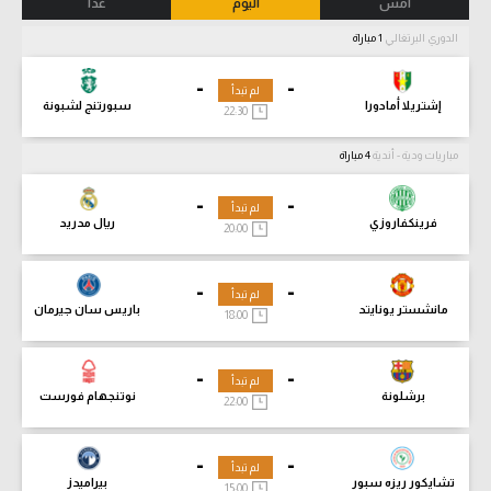
أمس
اليوم
غدا
الدوري البرتغالي
1 مباراة
-
-
لم تبدأ
إشتريلا أمادورا
سبورتنج لشبونة
22:30
مباريات ودية - أندية
4 مباراة
-
-
لم تبدأ
فرينكفاروزي
ريال مدريد
20:00
-
-
لم تبدأ
مانشستر يونايتد
باريس سان جيرمان
18:00
-
-
لم تبدأ
برشلونة
نوتنجهام فورست
22:00
-
-
لم تبدأ
تشايكور ريزه سبور
بيراميدز
15:00