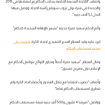
وأضاف "اللائحة القديمة الخاصة ببدلات الحكام تم اعتمادها في 2015
تحليل في الجول
والجديدة في فترة تولي ثروت سويلم رئاسة الاتحاد ووصل فيها
البدل لـ5 آلاف جنيه".
حكايات في الجول
كويز في الجول
وأتم الحكم سعيد حمزة حديثه "نشعر بالإهانة الشديدة كحكام".
فيديو في الجول
ليرد عليه وليد العطار المدير التنفيذي لاتحاد الكرة،
ويشدد على
صرف مستحقات الحكام
.
وقال العطار: "سعيد حمزة أخطأ وتجاوز اللوائح بتواصل الحكام مع
الإعلام دون تصريح مسبق".
وأضاف "حضرت اجتماعا مع جمال الغندور وأعضاء اتحاد الكرة ولم
نتطرق لمستحقات الحكام تماما".
وواصل "صرفنا 4 مليون و500 ألف جنيه قيمة مستحقات الحكام