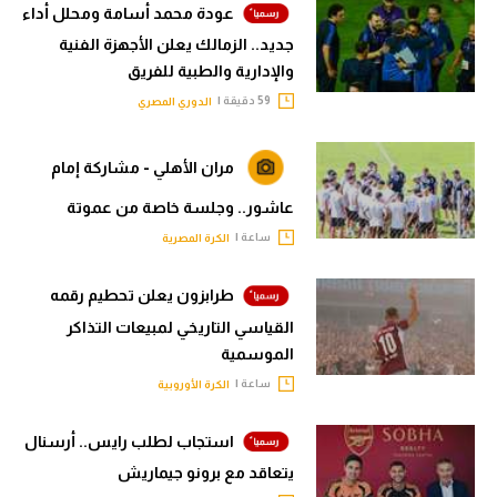
عودة محمد أسامة ومحلل أداء
جديد.. الزمالك يعلن الأجهزة الفنية
والإدارية والطبية للفريق
59 دقيقة |
الدوري المصري
مران الأهلي - مشاركة إمام
عاشور.. وجلسة خاصة من عموتة
ساعة |
الكرة المصرية
طرابزون يعلن تحطيم رقمه
القياسي التاريخي لمبيعات التذاكر
الموسمية
ساعة |
الكرة الأوروبية
استجاب لطلب رايس.. أرسنال
يتعاقد مع برونو جيماريش