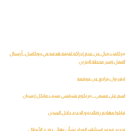
بيركامب يحكي عن عدم إدراكه لقيمة هدفه في نيوكاسل.. أرسنال
الممل وسر محطة البنزين
ليفربول يتراجع عن موقفه
اسم على مسمى .. بيريكوم تشيلسي بسبب مايكل إيسيان
قابِلوا مهاجم رونالدينيو الجديد داخل السجن
تحديد موعد استئناف الوداد بشأن نهائي دوري الأبطال