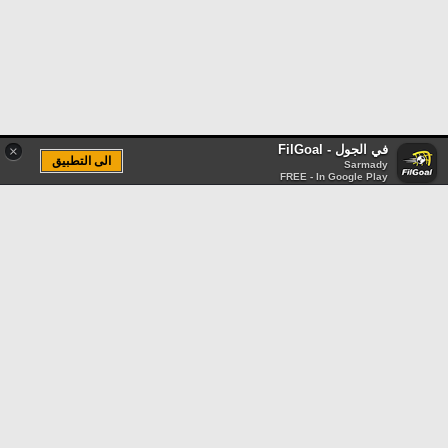
في الجول - FilGoal
×
الى التطبيق
Sarmady
FREE - In Google Play