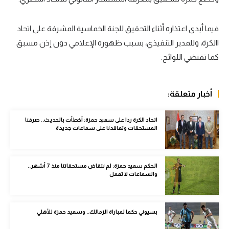
سعودي في الجول
فيما أبدى اعتذاره أثناء التحقيق للجنة الخماسية المشرفة على اتحاد
الدوري الإنجليزي
االكرة، وللمدير التنفيذي، بسبب ظهوره الإعلامي دون إذن مسبق
الدوري الإسباني
كما تقتضي اللوائح.
دوري أبطال أوروبا
أخبار متعلقة:
القسم الثاني
رياضات أخرى
اتحاد الكرة ردا على سعيد حمزة: أخطأت بالحديث.. صرفنا
المستحقات وتعاقدنا على سماعات جديدة
أمم إفريقيا
كرة السلة الأمريكية
الحكم سعيد حمزة: لم نتقاض مستحقاتنا منذ 7 أشهر..
والسماعات لا تعمل
كرة سلة
كرة يد
بسيوني حكما لمباراة الزمالك.. وسعيد حمزة للأهلي
كرة طائرة