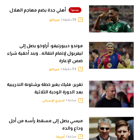
أهلي جدة يضم مهاجم الهلال
50 دقيقة |
ميركاتو
موندو ديبورتيفو: أراوخو يصل إلى
ليفربول لإتمام انتقاله.. وبند أحقية شراء
ضمن الإعارة
54 دقيقة |
ميركاتو
تقرير: فليك يغير خطة برشلونة التدريبية
بعد الدورة الودية الثلاثية
ساعة |
الدوري الإسباني
ميسي يصل إلى مسقط رأسه من أجل
وداع والده
ساعة |
أمريكا