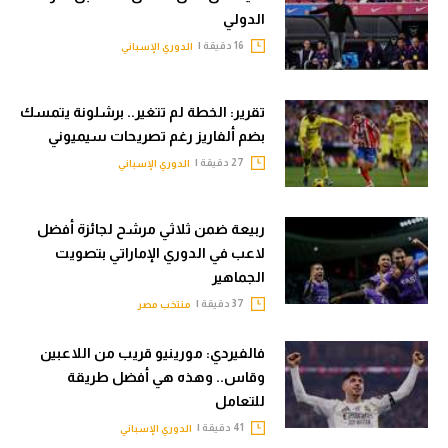
الدولي
16 دقيقة |
الدوري الإسباني
تقرير: الخطة لم تتغير.. برشلونة يتمسك
بضم ألفاريز رغم تصريحات سيميوني
27 دقيقة |
الدوري الإسباني
ربيعة ضمن ثلاثي مرشح لجائزة أفضل
لاعب في الدوري الإماراتي بتصويت
الجماهير
37 دقيقة |
منتخب مصر
فالفيردي: مورينيو قريب من اللاعبين
وقاس.. وهذه هي أفضل طريقة
للتعامل
41 دقيقة |
الدوري الإسباني