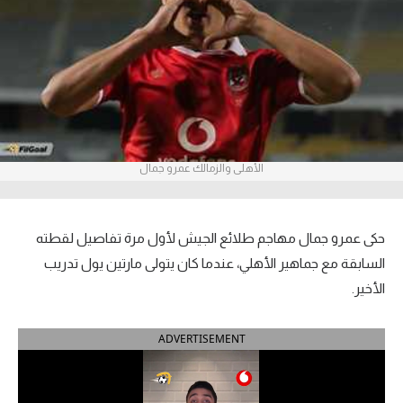
آراء حرة
ركن الألعاب
بطولات
أمريكا 2026
الأهلى والزمالك عمرو جمال
الدوري المصري
الدوري الإنجليزي الممتاز
حكى عمرو جمال مهاجم طلائع الجيش لأول مرة تفاصيل لقطته
السابقة مع جماهير الأهلي، عندما كان يتولى مارتين يول تدريب
الدوري الإسباني
الأخير.
الدوري الإيطالي
ADVERTISEMENT
الدوري الألماني
الدوري الفرنسي