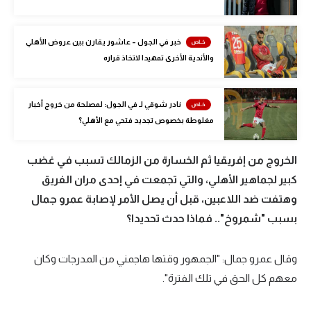
الوطن العربي
في المونديال
خبر في الجول – عاشور يقارن بين عروض الأهلي
والأندية الأخرى تمهيدا لاتخاذ قراره
رياضة نسائية
آسيا
نادر شوقي لـ في الجول: لمصلحة من خروج أخبار
مغلوطة بخصوص تجديد فتحي مع الأهلي؟
أمريكا
ركن الألعاب
الخروج من إفريقيا ثم الخسارة من الزمالك تسبب في غضب
كبير لجماهير الأهلي، والتي تجمعت في إحدى مران الفريق
وهتفت ضد اللاعبين، قبل أن يصل الأمر لإصابة عمرو جمال
أقسام خاصة
بسبب "شمروخ".. فماذا حدث تحديدا؟
Gamers
ميركاتو
وقال عمرو جمال: "الجمهور وقتها هاجمني من المدرجات وكان
تحقيق في الجول
معهم كل الحق في تلك الفترة".
تقرير في الجول