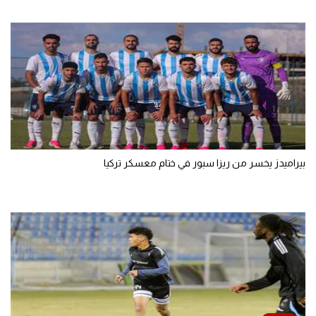
بيراميدز يخسر من ريزا سبور في ختام معسكر تركيا