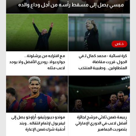
ميسي يصل إلى مسقط رأسه من أجل وداع والده
كرة نسائية - محمد كمال لـ في
مع اقترابه من برشلونة..
الجول: قررت مقاضاة
جوارديولا: رودري الأفضل ولا يوجد
المتطاولين.. وطبيبة المنتخب
لاعب مثله
تحدد مدة اللعب
ربيعة ضمن ثلاثي مرشح لجائزة
موندو ديبورتيفو: أراوخو يصل إلى
أفضل لاعب في الدوري الإماراتي
ليفربول لإتمام انتقاله.. وبند
بتصويت الجماهير
أحقية شراء ضمن الإعارة