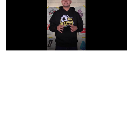
الدوري السعودي للمحترفين
دوري أبطال أوروبا
دوري أبطال إفريقيا
كل البطولات
أقسام
الكرة المصرية
الدوري المصري
الكرة الأوروبية
الكرة الإفريقية
منتخب مصر