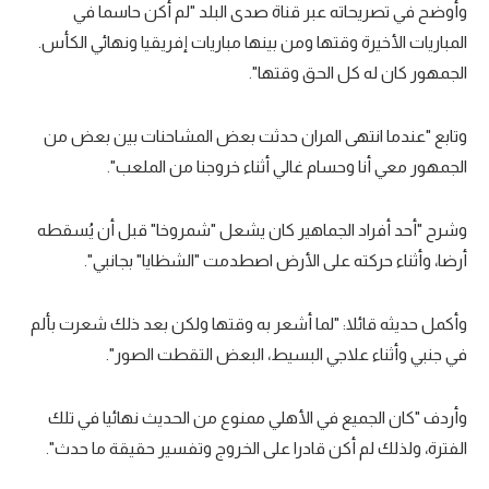
وأوضح في تصريحاته عبر قناة صدى البلد "لم أكن حاسما في
تحليل في الجول
المباريات الأخيرة وقتها ومن بينها مباريات إفريقيا ونهائي الكأس.
الجمهور كان له كل الحق وقتها".
حكايات في الجول
كويز في الجول
وتابع "عندما انتهى المران حدثت بعض المشاحنات بين بعض من
فيديو في الجول
الجمهور معي أنا وحسام غالي أثناء خروجنا من الملعب".
وشرح "أحد أفراد الجماهير كان يشعل "شمروخا" قبل أن يُسقطه
أرضا، وأثناء حركته على الأرض اصطدمت "الشظايا" بجانبي".
وأكمل حديثه قائلا: "لما أشعر به وقتها ولكن بعد ذلك شعرت بألم
في جنبي
وأثناء علاجي البسيط، البعض التقطت الصور".
وأردف "كان الجميع في الأهلي ممنوع من الحديث نهائيا في تلك
الفترة، ولذلك لم أكن قادرا على الخروج وتفسير حقيقة ما حدث".