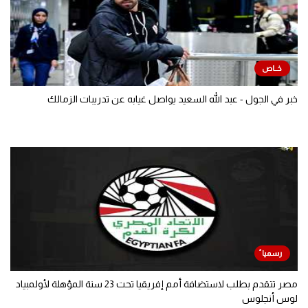
خبر في الجول - عبد الله السعيد يواصل غيابه عن تدريبات الزمالك
مصر تتقدم بطلب لاستضافة أمم إفريقيا تحت 23 سنة المؤهلة لأولمبياد
لوس أنجلوس