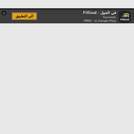
في الجول - FilGoal
×
الى التطبيق
Sarmady
FREE - In Google Play