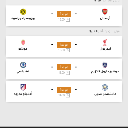
كأس الإمارات
1 مباراة
-
-
لم تبدأ
أرسنال
بوروسيا دورتموند
16:00
مباريات ودية - أندية
3 مباراة
-
-
لم تبدأ
ليفربول
موناكو
16:30
-
-
لم تبدأ
جوهور دارول تاكزيم
تشيلسي
15:00
-
-
لم تبدأ
مانشستر سيتي
أتلتيكو مدريد
14:00