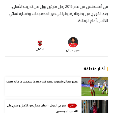
في أغسطس من عام 2016 رحل مارتين يول عن تدريب الأهلي،
سعودي في الجول
بعد الخروج من بطولة إفريقيا في دور المجموعات وخسارة نهائي
الدوري الإنجليزي
الكأس أمام الزمالك.
الدوري الإسباني
دوري أبطال أوروبا
القسم الثاني
الأهلي
عمرو جمال
رياضات أخرى
أمم إفريقيا
أخبار متعلقة:
كرة السلة الأمريكية
عمرو جمال: شعرت بخضة كبيرة عندما سمعت ما قاله متعب
كرة سلة
كرة يد
خبر في الجول – اتفاق مبدئي بين الأهلي وفتحي على
كرة طائرة
التجديد لموسمين