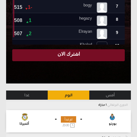
أمس
اليوم
غدا
الدوري البرتغالي
1 مباراة
-
-
لم تبدأ
بورتو
ألفيركا
20:00