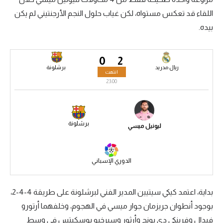
اللقاء قد تعكس مستواه، لكن غياب حلول النجم الأرجنتيني لم يكن
سعودي في الجول
بيده.
الدوري الإنجليزي
الدوري الإسباني
0
2
ريال مدريد
برشلونة
انتهت
دوري أبطال أوروبا
23:00
القسم الثاني
رياضات أخرى
برشلونة
ليونيل ميسي
أمم إفريقيا
كرة السلة الأمريكية
الدوري الإسباني
كرة سلة
بداية، اعتمد كيكي سيتيين المدير الفني لبرشلونة على طريقة 4-4-2،
كرة يد
بوجود أنطوان جريزمان جوار ميسي في الهجوم، وخلفهما أرتورو
كرة طائرة
فيدال وفرينكي دي يونج وأرثور وسيرخيو بوسكيتس في وسط