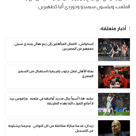
الوطن العربي
الملعب، ونيلسون سيميدو وخوردي ألبا كظهيرين.
في المونديال
أخبار متعلقة:
رياضة نسائية
آسيا
اسكواش - اكتمال المتأهلين إلى ربع نهائي ويندي سيتي..
نصفهم من المصريين
أمريكا
ركن الألعاب
بعثة الأهلي تصل جنوب إفريقيا باستقبال من السفير
المصري
أقسام خاصة
Gamers
بيكيه: هذا أسوأ ريال مدريد أواجهه في ملعبه.. وراموس يرد:
لا أمانع الفوز دائما بهذه الطريقة
ميركاتو
تحقيق في الجول
زيدان: قدمنا مباراة متكاملة من كل النواحي.. وحرمنا برشلونة
من التسجيل
تقرير في الجول