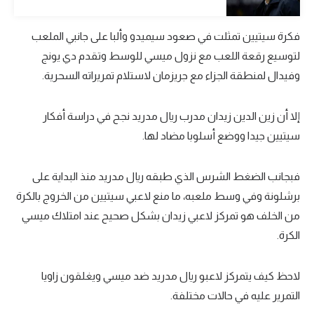
تحليل في الجول
فكرة سيتيين تمثلت في صعود سيميدو وألبا على جانبي الملعب
حكايات في الجول
لتوسيع رقعة اللعب مع نزول ميسي للوسط وتقدم دي يونج
وفيدال لمنطقة الجزاء مع جريزمان لاستلام تمريراته السحرية.
كويز في الجول
فيديو في الجول
إلا أن زين الدين زيدان مدرب ريال مدريد نجح في دراسة أفكار
سيتيين جيدا ووضع أسلوبا مضاد لها.
فبجانب الضغط الشرس الذي طبقه ريال مدريد منذ البداية على
برشلونة وفي وسط ملعبه، ما منع لاعبي سيتيين من الخروج بالكرة
من الخلف هو تمركز لاعبي زيدان بشكل صحيح عند امتلاك ميسي
الكرة.
لاحظ كيف يتمركز لاعبو ريال مدريد ضد ميسي ويغلقون زاويا
التمرير عليه في حالات مختلفة.