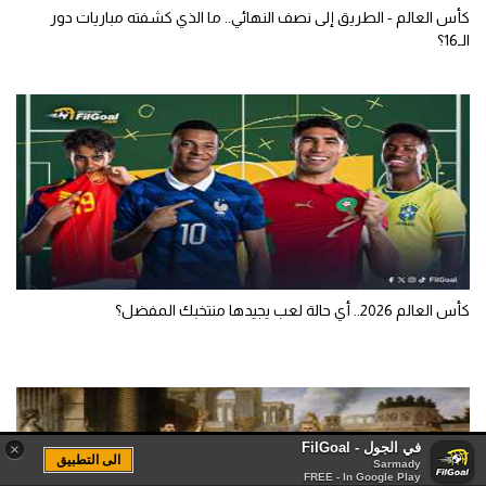
كأس العالم - الطريق إلى نصف النهائي.. ما الذي كشفته مباريات دور
الـ16؟
كأس العالم 2026.. أي حالة لعب يجيدها منتخبك المفضل؟
في الجول - FilGoal
×
الى التطبيق
Sarmady
FREE - In Google Play