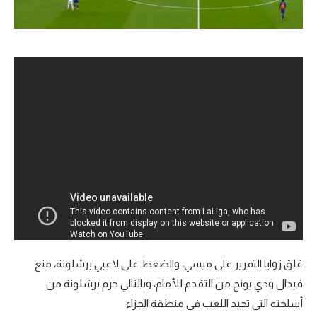
غلق زوايا التمرير على ميسي، والضغط على لاعبي برشلونة، منع
فيدال ودي يونج من التقدم للأمام، وبالتالي حرم برشلونة من
أسلحته التي تجيد اللعب في منطقة الجزاء.