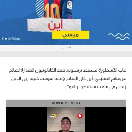
آراء حرة
ركن الألعاب
بطولات
ميسي
أمريكا 2026
الدوري المصري
غاب الأسطورة فسقط برشلونة. فقد الكاتالونيون الصدارة لصالح
الدوري الإنجليزي الممتاز
غريمهم التقليدي، أين كان الساحر وقتما تفوقت كتيبة زين الدين
زيدان في ملعب سانتياجو برنابيو؟
الدوري الإسباني
ADVERTISEMENT
الدوري الإيطالي
الدوري الألماني
الدوري الفرنسي