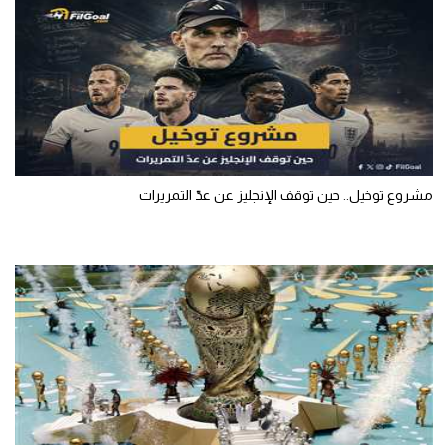
مشروع توخيل.. حين توقف الإنجليز عن عدّ التمريرات