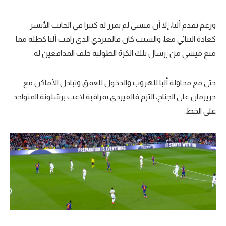
ورغم تقدم ألبا، إلا أن ميسي لم يمرر له كثيرا في الجانب الأيسر
كعادة الثنائي معا، والسبب كان فالفيردي الذي راقب ألبا كظله مما
منع ميسي من إرسال تلك الكرة الطولية خلف المدافعين له.
حتى مع محاولة ألبا للهروب والدخول للعمق وتبادل الأماكن مع
جريزمان على الجناح، التزم فالفيردي بمراقبة لاعب برشلونة المتواجد
على الخط.