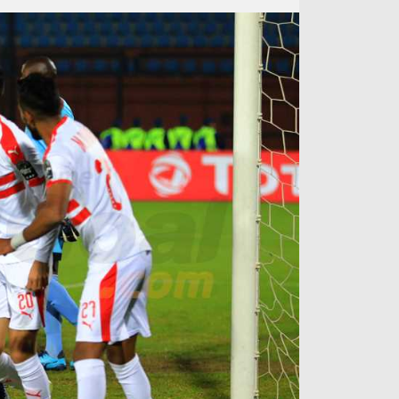
آراء حرة
الدوري ا
ركن الألعاب
دوري أبطا
دوري أبطا
كل البطولات