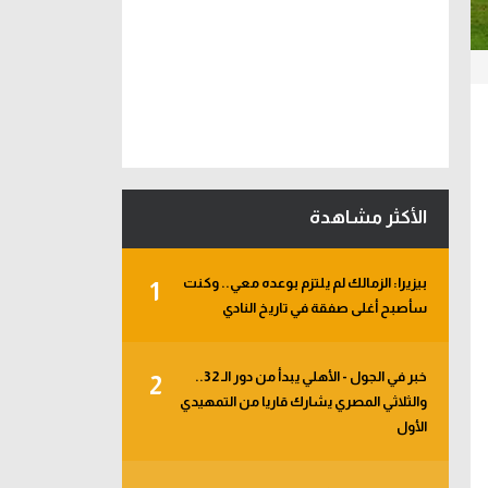
الأكثر مشاهدة
بيزيرا: الزمالك لم يلتزم بوعده معي.. وكنت
1
سأصبح أغلى صفقة في تاريخ النادي
خبر في الجول - الأهلي يبدأ من دور الـ 32..
2
والثلاثي المصري يشارك قاريا من التمهيدي
الأول