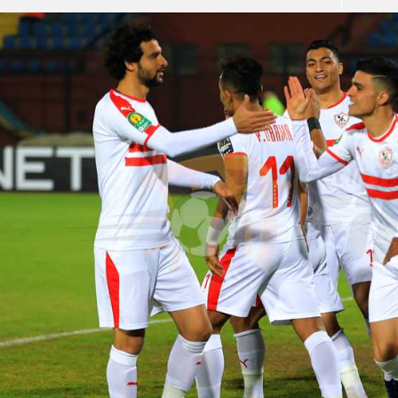
آسيا
دوري أبطال أوروبا
لسعودي للمحترفين
أمريكا
القسم الثاني
ل أوروبا
ركن الألعاب
رياضات أخرى
ل إفريقيا