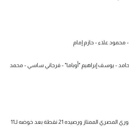
- محمود علاء - حازم إمام
د - يوسف إبراهيم "أوباما" - فرجاني ساسي - محمد
ويحتل الزمالك المركز الثالث في ترتيب الدوري المصري الممتاز ورصيده 21 نقطة بعد خوضه لـ11