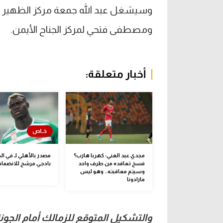
وسيشغل عبد الله جمعة مركز الظهير ال
ومصطفى فتحي لمركز الجناح الأيمن.
أخبار متعلقة:
مجدي عبد الغني: كهربا هارب؟
مصدر بالأهلي لـ في ال
فسخ تعاقده من طرف واحد
بادجي مرشح للانضمام إ
وسيتم معاقبته.. وهو ليس
مارادونا
والتشكيل المتوقع للزمالك أمام الجون