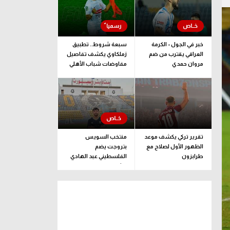
خبر في الجول - الكرمة
سبعة شروط.. تطبيق
العراقي يقترب من ضم
زملكاوي يكشف تفاصيل
مروان حمدي
مفاوضات شباب الأهلي
لضم بيزيرا قبل غلق
الملف
تقرير تركي يكشف موعد
منتخب السويس
الظهور الأول لصلاح مع
بتروجت يضم
طرابزون
الفلسطيني عبد الهادي
راشد