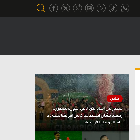
أقسام خاصة
Gamers
يكية
ميركاتو
تحقيق في الجول
تقرير في الجول
تحليل في الجول
مصدر من اتحاد الكرة لـ في الجول: ننتظر ردا
حكايات في الجول
رسميا بشأن استضافة كأس إفريقيا تحت 23
عاما المؤهلة للأولمبياد
كويز في الجول
فيديو في الجول