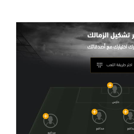
ر تشكيل
الزمالك
اختر طريقة اللعب
حارس
دافع
مدافع
مدافع