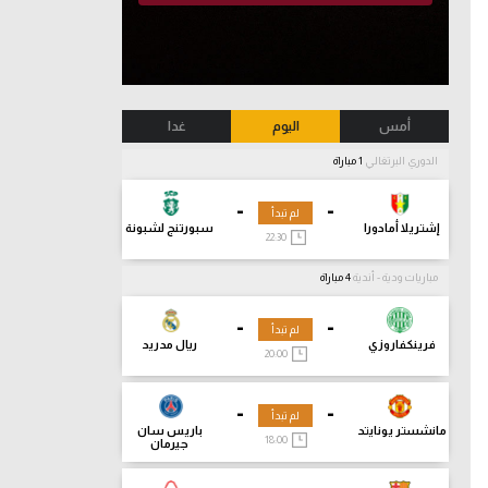
أمس
اليوم
غدا
الدوري البرتغالي
1 مباراة
-
-
لم تبدأ
إشتريلا أمادورا
سبورتنج لشبونة
22:30
مباريات ودية - أندية
4 مباراة
-
-
لم تبدأ
فرينكفاروزي
ريال مدريد
20:00
-
-
لم تبدأ
مانشستر يونايتد
باريس سان
18:00
جيرمان