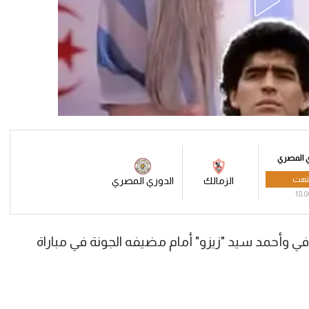
 المصري
تهت
الزمالك
الدوري المصري
18:0
ي وأحمد سيد "زيزو" أمام مضيفه الجونة في مباراة