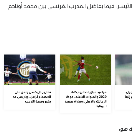
أيسر، فيما يفاضل المدرب الفرنسي بين محمد أوناجم
جول:
مواعيد مباريات اليوم 15-1-
تقارير: إريكسن وافق على
لينا
2020 والقنوات الناقلة.. عودة
الانضمام لـ إنتر.. وباريس قد
الزمالك والأهلي ومباراة صعبة
يغير وجهة اللاعب
لـ يونايتد
ة هو: