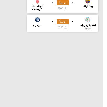
-
-
لم تبدأ
برشلونة
نوتنجهام
22:00
فورست
-
-
لم تبدأ
تشايكور ريزه
بيراميدز
15:00
سبور