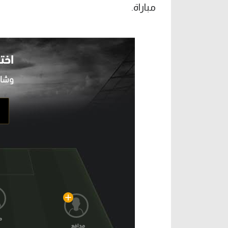
مباراة.
اخت
م
مدافع