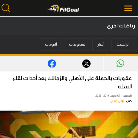
رياضات أخرى
محتوى إخباري
الرئيسية
أخبار
فيديوهات
ألبومات
الرئيسية
أخبار
مباريات
عقوبات بالجملة على الأهلي والزمالك بعد أحداث لقاء
ميركاتو
السلة
الخميس، 07 نوفمبر 2019 - 20:38
فانتازي في الجول
كتب :
رامي جمال
مسابقة التوقعات
فيديوهات
عدسات