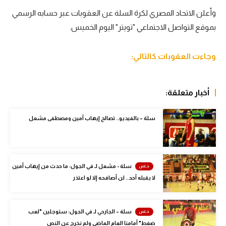
وأعلن الاتحاد المصري لكرة السلة عن العقوبات عبر حسابه الرسمي
سعودي في الجول
بموقع التواصل الاجتماعي "تويتر" اليوم الخميس.
الدوري الإنجليزي
الدوري الإسباني
وجاءت العقوبات كالتالي:
دوري أبطال أوروبا
أخبار متعلقة:
القسم الثاني
رياضات أخرى
سلة – بالفيديو.. تصالح إيهاب أمين ومصطفى مشعل
أمم إفريقيا
كرة السلة الأمريكية
سلة - مشعل لـ في الجول: ما حدث من إيهاب أمين
كرة سلة
لا يقبله أحد.. لن أصافحه إلا لو اعتذر
كرة يد
سلة – الجارحي لـ في الجول: ستوجلين "لعب
كرة طائرة
ضغط" أمامنا العام الماضي ولم نخرج عن النص