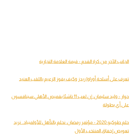
الجانب الآخر من كرة القدم - قيمة العلامة التجارية
تعرف على أسلحة أوراوا ريدز وكيف يفوز الزعيم باللقب العنيد
حوار - وليد سليمان: إن لعب 11 ناشئا بقميص الأهلي سينافسون
على أي بطولة
حلم طوكيو 2020 - مؤتمر رمضان: نحلم بالتأهل للأولمبياد.. نريد
تعويض إخفاق المنتخب الأول