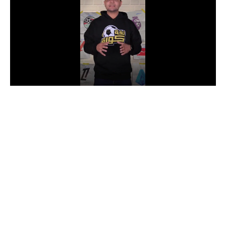
الدوري السعودي للمحترفين
دوري أبطال أوروبا
دوري أبطال إفريقيا
كل البطولات
أقسام
الكرة المصرية
الدوري المصري
الكرة الأوروبية
الكرة الإفريقية
منتخب مصر