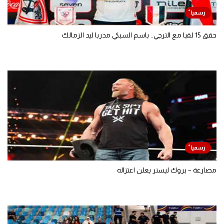
حقق 15 لقبا مع الترجي.. باسم السبكي مدربا ليد الزمالك
مصارعة – بروك ليسنر يعلن اعتزاله