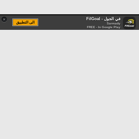
في الجول - FilGoal
×
الى التطبيق
Sarmady
FREE - In Google Play