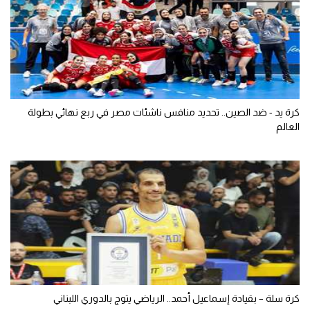
كرة يد - ضد الصين.. تحديد منافس ناشئات مصر في ربع نهائي بطولة
العالم
كرة سلة – بقيادة إسماعيل أحمد.. الرياضي يتوج بالدوري اللبناني