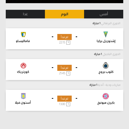
أمس
اليوم
غدا
الدوري البرتغالي
1 مباراة
-
-
لم تبدأ
إشتوريل برايا
فاماليساو
22:15
الدوري البلجيكي
1 مباراة
-
-
لم تبدأ
كلوب بروج
كورتريك
21:45
مباريات ودية - أندية
1 مباراة
-
-
لم تبدأ
بايرن ميونيخ
أستون فيلا
13:00