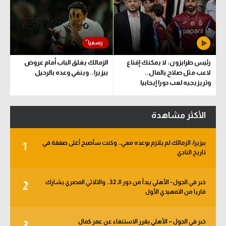
رئيس طرابزون: لا يمكنك إقناع
الزمالك يغلق الباب أمام عروض
لاعب مثل صلاح بالمال..
بيزيرا.. وينفي وعده بالرحيل
وتريزيجيه لعب دورا إيجابيا
الأكثر مشاهدة
بيزيرا: الزمالك لم يلتزم بوعده معي.. وكنت سأصبح أغلى صفقة في
1
تاريخ النادي
خبر في الجول - الأهلي يبدأ من دور الـ 32.. والثلاثي المصري يشارك
2
قاريا من التمهيدي الأول
خبر في الجول – الأهلي يقرر الاستنغاء عن عمر كمال
3