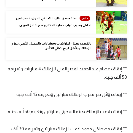
الوطن العربي
في المونديال
سلة – مدرب الزمالك لـ في الجول: خسرنا من
الأهلي بسبب غياب حماية الحكام وعدم تكافؤ الفرص
رياضة نسائية
آسيا
بالفيديو سلة - اعتراضات ومشادات بالجملة.. الأهلي يهزم
الزمالك ويتأهل لربع نهائي الكأس
أمريكا
ركن الألعاب
** إيقاف عصام عبد الحميد المدير الفني للزمالك 4 مباريات وتغريمه
50 ألف جنيه.
أقسام خاصة
Gamers
** إيقاف وائل بدر مدرب الزمالك مباراتين وتغريمه 15 ألف جنيه.
ميركاتو
** إيقاف لاعب الزمالك هيثم السحرتي مباراتين وتغريم 50 ألف جنيه.
تحقيق في الجول
** إيقاف مصطفى محمد لاعب الزمالك مباراتين وتغريمه 30 ألف
تقرير في الجول