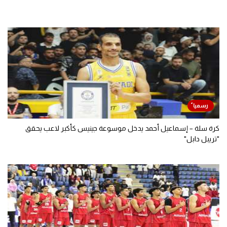
كرة سلة – إسماعيل أحمد يدخل موسوعة جينيس كأكبر لاعب يحقق
"تريبل دابل"