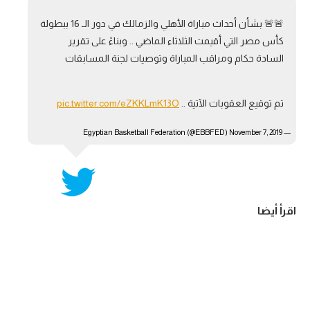
🚨🚨 بشأن أحداث مباراة الأهلي والزمالك في دور الـ 16 ببطولة
كأس مصر التي أقيمت الثلاثاء الماضي .. وبناءً على تقرير
السادة حكام ومراقب المباراة وتوصيات لجنة المسابقات
تم توقيع العقوبات الآتية ..
pic.twitter.com/eZKKLmK13O
November 7, 2019
— Egyptian Basketball Federation (@EBBFED)
اقرأ أيضا