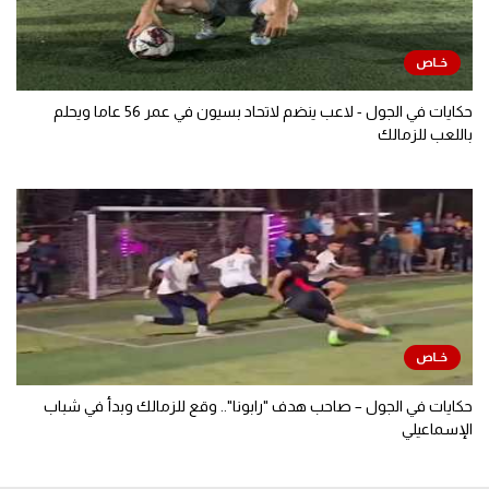
حكايات في الجول - لاعب ينضم لاتحاد بسيون في عمر 56 عاما ويحلم
باللعب للزمالك
حكايات في الجول – صاحب هدف "رابونا".. وقع للزمالك وبدأ في شباب
الإسماعيلي