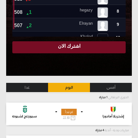
أمس
اليوم
غدا
الدوري البرتغالي
1 مباراة
-
-
لم تبدأ
إشتريلا أمادورا
سبورتنج لشبونة
22:30
مباريات ودية - أندية
4 مباراة