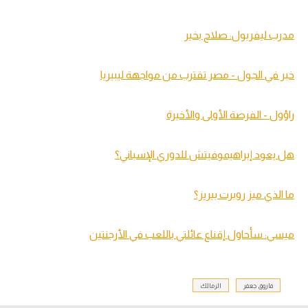
مدرب ليفربول: صلاح بخير
خبر في الجول - مصر تقترب من مواجهة ليبيريا
راؤول - الفرصة الأولى والأخيرة
هل يعود إبراهيموفيتش للدوري الإسباني؟
ما الذي ميز روبرت بيريز؟
ميسي: سأحاول إقناع عائلتي باللعب في الأرجنتين
فاروق جعفر
الزمالك