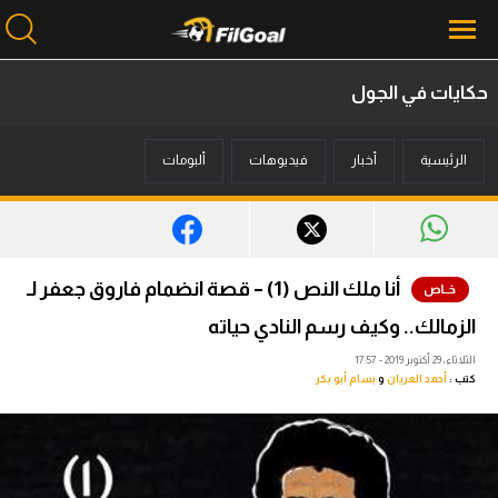
حكايات في الجول
محتوى إخباري
الرئيسية
أخبار
فيديوهات
ألبومات
الرئيسية
أخبار
مباريات
أنا ملك النص (1) – قصة انضمام فاروق جعفر لـ
ميركاتو
الزمالك.. وكيف رسم النادي حياته
فانتازي في الجول
الثلاثاء، 29 أكتوبر 2019 - 17:57
كتب :
أحمد العريان
و
بسام أبو بكر
مسابقة التوقعات
فيديوهات
عدسات