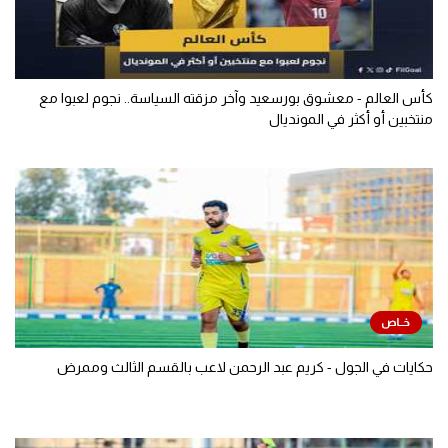
كأس العالم - معشوق بورسعيد وآخر مزقته السياسة.. نجوم لعبوا مع
منتخبين أو أكثر في المونديال
حكايات في الجول - كريم عبد الرحمن لاعب بالقسم الثالث وممرض