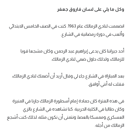
تحليل في الجول
وكل ما يلي على لسان فاروق جعفر
حكايات في الجول
انضممت لنادي الزمالك عام 1963. كنت في الصف الخامس الابتدائي
كويز في الجول
وألعب في دورة رمضانية في الشارع.
فيديو في الجول
أحد جيراننا كان يدعى إبراهيم عبد الرحمن، وكان مشجعا قويا
للزمالك، ولذلك حاول ضمي لنادي الزمالك.
بعد المباراة في الشارع جاء لي وقال أريد أن أضمك لنادي الزمالك،
فقلت له أنني أوافق.
في هذه الفترة كان حمادة إمام أسطورة الزمالك جارنا في المنيرة
وكان طالبا في الكلية الحربية. كنا نشاهده في الشارع بالزي
العسكري وممسكا بالعصا، ونتمنى أن نكون مثله، لذلك كنت أشجع
الزمالك من أجله.