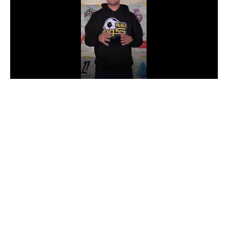
الدوري السعودي للمحترفين
دوري أبطال أوروبا
دوري أبطال إفريقيا
كل البطولات
أقسام
الكرة المصرية
الدوري المصري
الكرة الأوروبية
الكرة الإفريقية
منتخب مصر