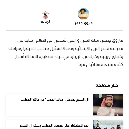
سعودي في الجول
الدوري الإنجليزي
الزمالك
فاروق جعفر
الدوري الإسباني
فاروق جعفر. ملك النص و"أغنى شخص في العالم". بداية من
دوري أبطال أوروبا
مدرسة قصر النيل الابتدائية وصولا لتمثيل منتخب إفريقيا ومزاملة
القسم الثاني
بكنباور وبيليه وكارلوس ألبيرتو. في حياة أسطورة الزمالك أسرار
كثيرة سنعرفها لأول مرة.
رياضات أخرى
أمم إفريقيا
أخبار متعلقة:
كرة السلة الأمريكية
كرة سلة
آل الشيخ يرد على "عتاب المحب" من عائلة الخطيب
كرة يد
كرة طائرة
بعد الاطمئنان على صحته.. الخطيب يشكر آل الشيخ