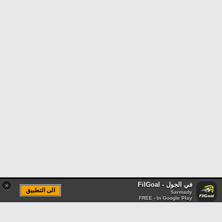
في الجول - FilGoal
×
الى التطبيق
Sarmady
FREE - In Google Play