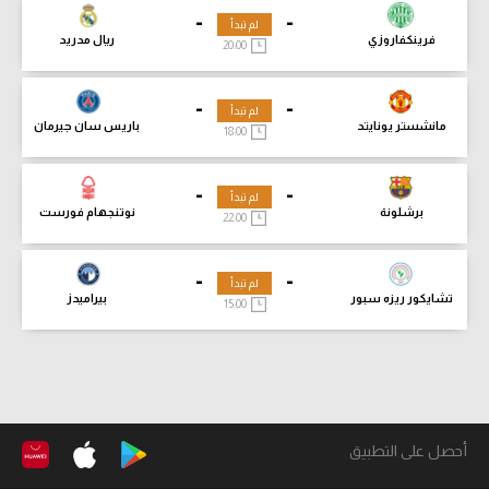
-
-
لم تبدأ
فرينكفاروزي
ريال مدريد
20:00
-
-
لم تبدأ
مانشستر يونايتد
باريس سان جيرمان
18:00
-
-
لم تبدأ
برشلونة
نوتنجهام فورست
22:00
-
-
لم تبدأ
تشايكور ريزه سبور
بيراميدز
15:00
أحصل على التطبيق