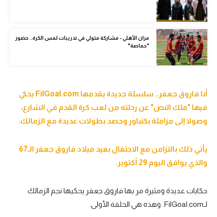
الوطن العربي
في المونديال
مران الأهلي - مشاركة متولي في تدريبات لمس الكرة.. حضور
"حماصة"
رياضة نسائية
آسيا
أمريكا
أنا فاروق جعفر.. سلسلة جديدة يقدمها FilGoal.com يحكي
ركن الألعاب
فيها "ملك النص" عن رحلته من لعب كرة القدم في الشارع،
وصولا إلى مزاملة بكنباور وحصد بطولات عديدة مع الزمالك.
أقسام خاصة
يأتي ذلك بالتزامن مع الاحتفال بعيد ميلاد فاروق جعفر الـ67
Gamers
والذي يوافق اليوم 29 أكتوبر.
ميركاتو
حكايات عديدة ومثيرة مر بها فاروق جعفر يحكيها نجم الزمالك
تحقيق في الجول
لـFilGoal.com. وهذه هي الحلقة الأولى.
تقرير في الجول