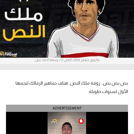
آراء حرة
ركن الألعاب
بطولات
أمريكا 2026
فاروق جعفر (ملك النص 1) - رسمة أحمد نبيل
الدوري المصري
الدوري الإنجليزي الممتاز
بص بص بص.. روقة ملك النص. هتاف جماهير الزمالك لنجمها
الدوري الإسباني
الأول لسنوات طويلة.
الدوري الإيطالي
ADVERTISEMENT
الدوري الألماني
الدوري الفرنسي