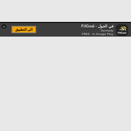
في الجول - FilGoal
×
الى التطبيق
Sarmady
FREE - In Google Play