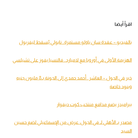
اقرأ أيضا
بالفيديو – عقدة سان باولو مستمرة.. نابولي يُسقط ليفربول
الهزيمة الأولى في أوروبا مع لامبارد.. فالنسيا يفوز على تشيلسي
خبر في الجول – العاشر.. أحمد حمدي إلى الجونة بـ8 مليون جنيه
وبنود خاصة
بيراميدز يضم مدافع منتخب كوت ديفوار
مصدر بـ الأهلي لـ في الجول: عرض من الإسماعيلي لضم حسين
السيد