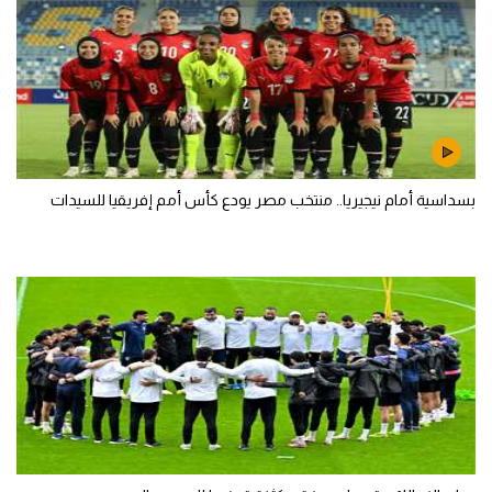
بسداسية أمام نيجيريا.. منتخب مصر يودع كأس أمم إفريقيا للسيدات