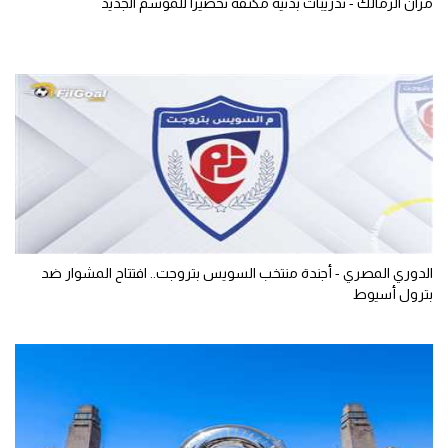
مران الزمالك - تدريبات بدنية مكثفة تحضيرا للموسم الجديد
الدوري المصري - أجندة منتخب السويس بتروجت.. افتتاح المشوار ضد
بترول أسيوط