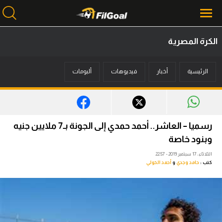
الكرة المصرية
محتوى إخباري
الرئيسية
أخبار
فيديوهات
ألبومات
الرئيسية
أخبار
مباريات
رسميا – العاشر.. أحمد حمدي إلى الجونة بـ7 ملايين جنيه
ميركاتو
وبنود خاصة
الثلاثاء، 17 سبتمبر 2019 - 22:57
فانتازي في الجول
كتب :
حامد وجدي
و
أحمد الخولي
مسابقة التوقعات
فيديوهات
عدسات