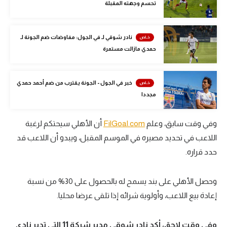
تحسم وجهته المقبلة
الوطن العربي
في المونديال
نادر شوقي لـ في الجول: مفاوضات ضم الجونة لـ
حمدي مازالت مستمرة
رياضة نسائية
آسيا
خبر في الجول - الجونة يقترب من ضم أحمد حمدي
أمريكا
مجددا
ركن الألعاب
وفي وقت سابق، وعلم
FilGoal.com
أن الأهلي سيحتكم لرغبة
اللاعب في تحديد مصيره في الموسم المقبل، ويبدو أن اللاعب قد
أقسام خاصة
حدد قراره.
Gamers
ميركاتو
وحصل الأهلي على بند يسمح له بالحصول على 30% من نسبة
إعادة بيع اللاعب، وأولوية شرائه إذا تلقى عرضا محليا.
تحقيق في الجول
تقرير في الجول
وفي وقت لاحق، أكد نادر شوقي مدير شركة 11 التي تدير نادي