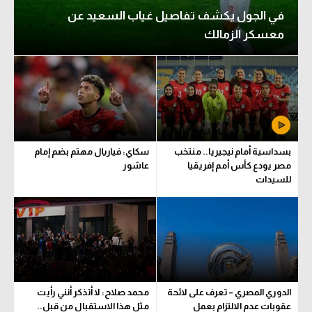
في الجول يكشف تفاصيل غياب السعيد عن
معسكر الزمالك
بسداسية أمام نيجيريا.. منتخب
سكاي: فياريال مهتم بضم إمام
مصر يودع كأس أمم إفريقيا
عاشور
للسيدات
الدوري المصري – تعرف على لائحة
محمد صلاح: لا أتذكر أنني رأيت
عقوبات عدم الالتزام بعمل
مثل هذا الاستقبال من قبل..