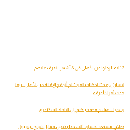
17 لاعبا رحلوا عن الأهلي في 8 أشهر.. تعرف عليهم
لاسارتي بعد "اللحظات المرة": لم أتوقع الإقالة من الأهلي.. ربما
حدث أمر لا أعرفه
رسميا – هشام محمد ينضم إلى الاتحاد السكندري
صلاح: مستعد لخسارة ثالث حذاء ذهبي مقابل تتويج ليفربول