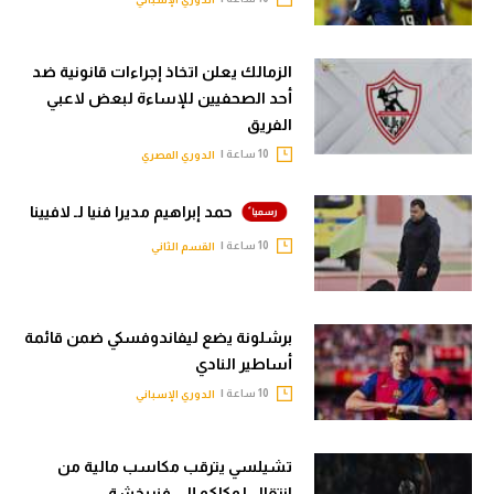
الزمالك يعلن اتخاذ إجراءات قانونية ضد
أحد الصحفيين للإساءة لبعض لاعبي
الفريق
10 ساعة |
الدوري المصري
حمد إبراهيم مديرا فنيا لـ لافيينا
10 ساعة |
القسم الثاني
برشلونة يضع ليفاندوفسكي ضمن قائمة
أساطير النادي
10 ساعة |
الدوري الإسباني
تشيلسي يترقب مكاسب مالية من
انتقال لوكاكو إلى فنربخشة