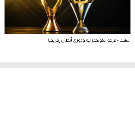
انتهت - قرعة الكونفدرالية ودوري أبطال إفريقيا