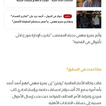
انتخابات اتحاد الكرة.. "كوارث لا تُصدق وأزمات مرعبة"
الوطن العربي
في المونديال
حوار في الجول – أحمد يرد على "تقارير الفساد"
ويهاجم عمرو فهمي.. و"مصر ستنظم البطولة الأفضل"
رياضة نسائية
آسيا
وأتم عمرو فهمي حديثه المقتضب "غادرت الإدارة فور إدلائي
بأقوالي في القضية".
أمريكا
ركن الألعاب
أقسام خاصة
ماذا حدث في السابق؟
Gamers
قالت وكالة الأنباء العالمية "رويترز" إن عمرو فهمي اتهم أحمد أحمد
ميركاتو
بأنه أمره بدفع 20 ألف دولار لحسابات خاصة برؤساء اتحادي كاب
تحقيق في الجول
فيردي وتنزانيا، الأمر المخالف للقواعد حيث يجب إرسال الأموال
مسببة إلى حسابات الاتحادات الأهلية.
تقرير في الجول