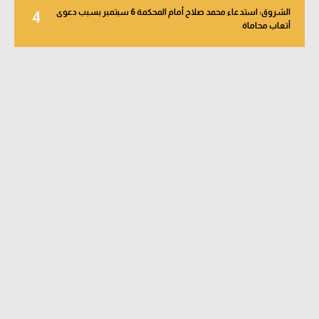
الشروق: استدعاء محمد صلاح أمام المحكمة 6 سبتمبر بسبب دعوى
4
أتعاب محاماة