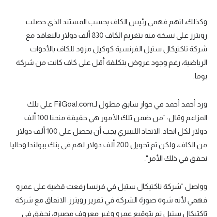
تحليل في الجول
وكذلك، اتهم فهمي رئيس الكاف بحسب المستند الذي حصلت
حكايات في الجول
رويترز على نسخة منه بتغريم الكاف 830 ألف دولار بالتعاقد مع
شركة تاكتيكال ستيل الفرنسية كوكيل مزود للكاف بالأدوات
كويز في الجول
الرياضية، رغم وجود عروض بتكلفة أقل على كاف كانت من شركة
فيديو في الجول
بوما.
ورد أحمد أحمد في حوار سابق مطول لـFilGoal.com على تلك
المزاعم وقال: "من ضمن تلك الأمور هي حقيقة منحنا 100 ألف
دولار لكل اتحاد. الاتحاد الليبيري يجب أن يحصل على 100 ألف دولار
من الكاف، ولكن تم تحويل 200 ألف دولار لهم في بنك ببولندا وحاليا
نحقق في ذلك الأمر".
وواصل "شركة تاكتيكال ستيل في فرنسا رفعت قضية على عمرو
فهمي لأنه شوه صورة الشركة في تقرير رويترز. الاتفاق مع شركة
تاكتيكال ستيل تم بتوقيع عمرو وغير معروف مصيره، نحقق في