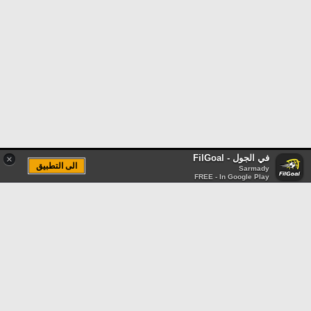
في الجول - FilGoal
×
الى التطبيق
Sarmady
FREE - In Google Play