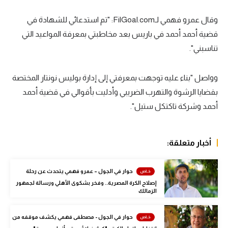
سعودي في الجول
وقال عمرو فهمي لـFilGoal.com: "تم استدعائي للشهادة في
قضية أحمد أحمد في باريس بعد مخاطبتي بمعرفة المواعيد التي
الدوري الإنجليزي
تناسبني".
الدوري الإسباني
دوري أبطال أوروبا
وواصل "بناء عليه توجهت بمعرفتي إلى إدارة بوليس نونتار المختصة
بقضايا الرشوة والتهرب الضريبي وأدليت بأقوالي في قضية أحمد
القسم الثاني
أحمد وشركة تاكتكل ستيل".
رياضات أخرى
أمم إفريقيا
أخبار متعلقة:
كرة السلة الأمريكية
حوار في الجول – عمرو فهمي يتحدث عن رحلة
كرة سلة
إصلاح الكرة المصرية.. وفخر بشكوى الأهلي ورسالة لجمهور
الزمالك
كرة يد
كرة طائرة
حوار في الجول - مصطفى فهمي يكشف موقفه من