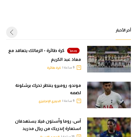
أخر الأخبار
كرة طائرة - الزمالك يتعاقد مع
معاذ عبد الكريم
9 ساعة |
كرة طائرة
موندو: روميرو ينتظر تحرك برشلونة
لضمه
9 ساعة |
الدوري الإنجليزي
آس: روما وأستون فيلا يستهدفان
استعارة إندريك من ريال مدريد
10 ساعة |
الدوري الإسباني