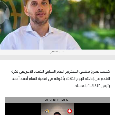
آراء حرة
ركن الألعاب
بطولات
الدوري المصري
عمرو فهمي
الدوري الإنجليزي الممتاز
الدوري الإسباني
كشف عمرو فهمي السكرتير العام السابق للاتحاد الإفريقي لكرة
الدوري الإيطالي
القدم عن إدلائه اليوم الثلاثاء بأقواله في قضية اتهام أحمد أحمد
رئيس "الكاف" بالفساد.
الدوري الألماني
ADVERTISEMENT
الدوري التركي
الدوري الفرنسي