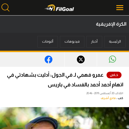
الكرة الإفريقية
محتوى إخباري
الرئيسية
أخبار
فيديوهات
ألبومات
الرئيسية
أخبار
مباريات
عمرو فهمي لـ في الجول: أدليت بشهادتي في
ميركاتو
اتهام أحمد أحمد بالفساد في باريس
فانتازي في الجول
الثلاثاء، 20 أغسطس 2019 - 20:46
كتب :
فادي أشرف
مسابقة التوقعات
فيديوهات
عدسات