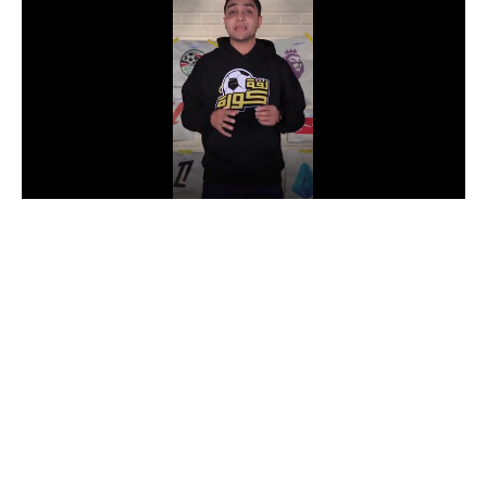
الدوري السعودي للمحترفين
دوري أبطال أوروبا
دوري أبطال إفريقيا
كل البطولات
أقسام
الكرة المصرية
الدوري المصري
الكرة الأوروبية
الكرة الإفريقية
منتخب مصر