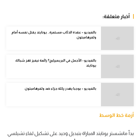
الدوري الإنجليزي
أخبار متعلقة:
الدوري الإسباني
بالفيديو – عقدة الذئاب مستمرة.. يونايتد يقتل نفسه أمام
دوري أبطال أوروبا
ولفرهامبتون
القسم الثاني
رياضات أخرى
بالفيديو - الأجمل في البريميرليج؟ رائعة نيفيز تهز شباك
يونايتد
أمم إفريقيا
كرة السلة الأمريكية
بالفيديو – بوجبا يهدر ركلة جزاء ضد ولفرهامبتون
كرة سلة
كرة يد
أزمة خط الوسط
كرة طائرة
الوطن العربي
بدأ مانشستر يونايتد المباراة بتبديل وحيد على تشكيل لقاء تشيلسي