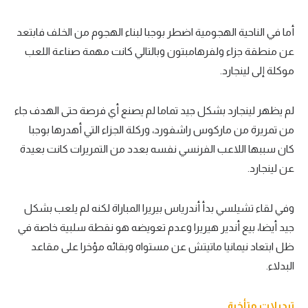
حكايات في الجول
كويز في الجول
أما في الناحية الهجومية اضطر بوجبا لبناء الهجوم من الخلف فابتعد
عن منطقة جزاء ولفرهامبتون وبالتالي كانت مهمة صناعة اللعب
فيديو في الجول
موكلة إلى لينجارد.
لم يظهر لينجارد بشكل جيد تماما لم يصنع أي فرصة حتى الهدف جاء
من تمريرة من ماركوس راشفورد، وركلة الجزاء التي أهدرها بوجبا
كان سببها اللاعب الفرنسي نفسه بعدد من التمريرات كانت بعيدة
عن لينجارد.
وفي لقاء تشيلسي بدأ أندرياس بيريرا المباراة لكنه لم يلعب بشكل
جيد أيضا، بيع أندير هيريرا وعدم تعويضه هو نقطة سلبية خاصة في
ظل ابتعاد نيمانيا ماتيتش عن مستواه وبقائه مؤخرا على مقاعد
البدلاء.
تبديلات متأخرة