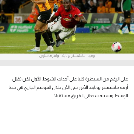
آراء حرة
ركن الألعاب
بطولات
الدوري المصري
بوجبا - مانشستر يونايتد - ولفرهامبتون
الدوري الإنجليزي الممتاز
الدوري الإسباني
على الرغم من السيطرة كليا على أحداث الشوط الأول لكن تظل
الدوري الإيطالي
أزمة مانشستر يونايتد الأبرز حتى الآن خلال الموسم الجاري هي خط
الوسط وبسببه سيعاني الفريق مستقبلا.
الدوري الألماني
الدوري التركي
الدوري الفرنسي