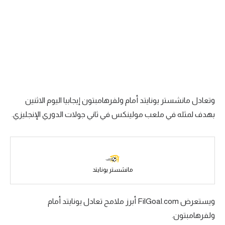
الدوري السعودي للمحترفين
دوري أبطال أوروبا
دوري أبطال إفريقيا
كل البطولات
وتعادل مانشستر يونايتد أمام ولفرهامبتون إيجابيا اليوم الاثنين
أقسام
بهدف لمثله في ملعب مولينكس في ثاني جولات الدوري الإنجليزي.
الكرة المصرية
الدوري المصري
الكرة الأوروبية
مانشستر يونايتد
الكرة الإفريقية
منتخب مصر
ويستعرض FilGoal.com أبرز ملامح تعادل يونايتد أمام
ولفرهامبتون.
سعودي في الجول