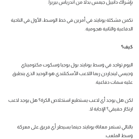
بإشراك دانييل جيمس بدلا من أندرياس بيريرا.
في المونديال
رياضة نسائية
تكمن مشكلة يونايتد في أمرين في خط الوسط، الأول في الناحية
الدفاعية والثانية هجومية.
آسيا
أمريكا
كيف؟
ركن الألعاب
اليوم تواجد في وسط يونايتد بول بوجبا وسكوت مكتوميناي
أقسام خاصة
وجيسي لينجاردن ربما اللاعب الأسكتلندي هو الوحيد الذي ينطبق
Gamers
عليه سمات دفاعية.
ميركاتو
لكن هل يوجد أي لاعب يستطيع استخلاص الكرة؟ هل يوجد لاعب
تحقيق في الجول
ارتكاز حقيقي؟ الإجابة لا.
تقرير في الجول
بالتالي تستمر معاناة يونايتد حينما يسيطر أي فريق على معركة
تحليل في الجول
وسط الملعب.