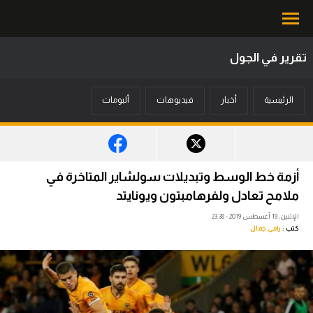
تقرير في الجول
محتوى إخباري
الرئيسية
أخبار
فيديوهات
ألبومات
الرئيسية
أخبار
مباريات
أزمة خط الوسط وتبديلات سولشاير المتاخرة في
ميركاتو
ملامح تعادل ولفرهامبتون ويونايتد
الإثنين، 19 أغسطس 2019 - 23:38
فانتازي في الجول
كتب :
رامي جمال
مسابقة التوقعات
فيديوهات
عدسات