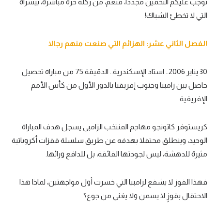
توجب عليكم التخمين مجددا، فنعم، من ركلة حرة مباشرة، بيسراه
التي لا تخطئ الشباك!
الفصل الثاني عشر: الهزائم التي صنعت منهم رجالا
30 يناير 2006.. استاد الإسكندرية.. الدقيقة 75 من مباراة تحصيل
حاصل بين زامبيا وجنوب إفريقيا بالدور الأول من كأس الأمم
الإفريقية.
كريستوفر كاتونجو مهاجم المنتخب الزامبي يسجل هدف المباراة
الوحيد، وينطلق محتفلا بهدفه عن طريق سلسلة قفزات أكروباتية
مثيرة للدهشة، ليس لجودتها الفائقة، بل للدافع ورائها.
فهذا الفوز لا يشفع لزامبيا التي خسرت أول مواجهتين، لماذا هذا
الاحتفال بفوزٍ لا يسمن ولا يغني من جوع؟