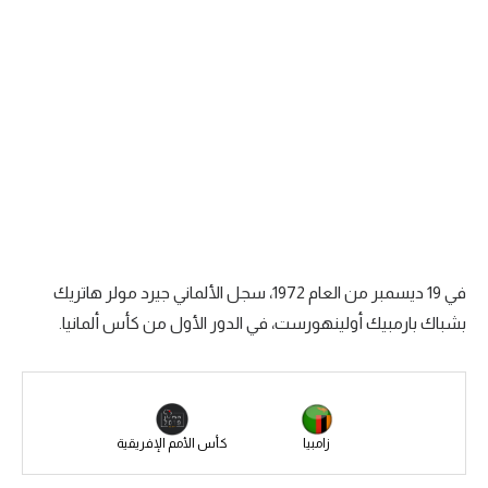
الدوري السعودي للمحترفين
دوري أبطال أوروبا
دوري أبطال إفريقيا
كل البطولات
أقسام
في 19 ديسمبر من العام 1972، سجل الألماني جيرد مولر هاتريك
الكرة المصرية
بشباك بارمبيك أولينهورست، في الدور الأول من كأس ألمانيا.
الدوري المصري
الكرة الأوروبية
الكرة الإفريقية
زامبيا
كأس الأمم الإفريقية
منتخب مصر