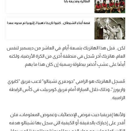
الطائرة وقذيفة بابا
الوطن العربي
في المونديال
قصة أبناء الشيطان.. كتبوا تاريخا ذهبيا لـ إثيوبيا تم محوه عمدا
رياضة نسائية
آسيا
لكن.. قبل هذا الهاتريك بتسعة أيام، في العاشر من ديسمبر لنفس
أمريكا
العام، هاتريك آخر سُجل في منطقة أخرى من الكرة الأرضية، ولكنه
أيضًا على عشبٍ أخضر ببطولة رسمية إن كان هذا ما يهم.
ركن الألعاب
مُسجِل الهاتريك هو الزامبي "جودفري تشيتالو" لاعب فريق "كابوي
أقسام خاصة
واريورز"، وذلك خلال المباراة أمام فريق كوبربيلت في كأس الرابطة
Gamers
الزامبية.
ميركاتو
ولأنها إفريقيا حيث فوضى الإحصائيات وغموض المعلومات، فلن
تحقيق في الجول
أقدر على إخبارك بالدقيقة أو الكيفية التي سجل بها تشيتالو هدفه
تقرير في الجول
الثالث كما فعلت مع مولر الذي ربما لو بحثنا جيدا لعرفنا كم سيجارا