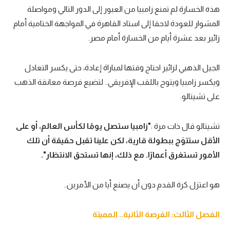
هذه الخسارة لم تمنع زامبيا من العبور إلى الدور التالي ومواصلة
المشوار للعودة لاحقا إلى استاد القاهرة في المواجهة الختامية أمام
زائير بعد عشرة أيام من الخسارة أمام مصر.
الجيل الذهبي لزائير احتاج وقتها لمباراة إعادة، حتى يكسر التعادل
ويكسر زامبيا ويتوج باللقب الإفريقي.. لتضيع فرصة معانقة الذهب
على تشيتالو.
تشيتالو قال ذات مرة :
"زامبيا ستصل يومًا لكأس العالم، أو على
الأقل ستتوَج ببطولة قارية، لكن علينا تقبل حقيقة أن تلك
الأمور تستغرق أعمارًا. مع ذلك، إنها تستحق الانتظار".
هو اعتزل كرة القدم دون أن يصنع أيا من الأمرين..
الفصل الثالث: الفرصة الثانية.. المميتة