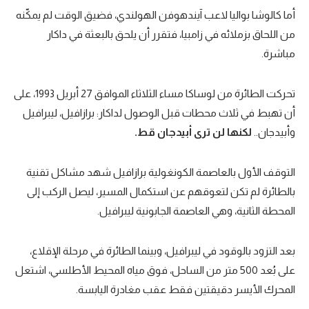
أما كالوشا بواليا لاعب آيندهوفن الهولندي، فضيق الوقت لم يمكّنه
من اللحاق بزملائه في زامبيا، فتقرر أن يلحق بالبعثة في داكار
مباشرة.
تحركت الطائرة من لوساكا مساء الثلاثاء الموافق 27 أبريل 1993، على
أن تهبط في ثلاث محطات قبل الوصول لداكار: برازافيل، ليبرافيل
وأبيدجان..
لكنها لن ترى أبيدجان قط.
التوقف الأول بالعاصمة الكونغولية برازافيل شهد مشاكل تقنية
بالطائرة لم تكن لتعوقهم عن استكمال المسير، ليصل الركب إلى
المحطة الثانية، وهي العاصمة الجابونية ليبرافيل.
بعد التزود بالوقود في ليبرافيل، وبينما الطائرة في مرحلة الإقلاع،
على بُعد 500 متر من الساحل، فوق مياه المحيط الأطلسي، اشتعل
المحرك الأيسر دقيقتين فقط عقب مغادرة اليابسة.