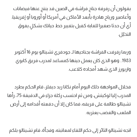
يقولون أن رفرفة جناح فراشة في الصين قد ينتج عنها فيضانات
وأعاصير ورياح هادرة بأبعد الأماكن في أمريكا أو أوروبا أو إفريقيا،
أي أن حدثا صغيرا للغاية كفيل بتغيير خط حياتك بشكلٍ يفوق
التخيّل.
وربما رفرفت الفراشة بجناحيها لـ جودفري تشيتالو يوم 16 أكتوبر
1983.. وهو الذي كان يعمل حينها كمساعد لمدرب فريق كابوي
واريورز الذي شهد أمجاده كلاعب.
فخلال المواجهة ذلك اليوم أمام نكانا ريد ديفلز، قام الحكم بطرد
المدرب إليا لوكيتش، ومن ثم احتسب ركلة جزاء في الدقيقة 75، رأها
تشيتالو ظالمة على فريقه، فما كان إلا أن دفعته أقدامه إلى أرض
الملعب والغضب يعتريه.
اتجه تشيتالو الثائر إلى حكم اللقاء لمعاتبته، وفجأة، قام تشيتالو بلكم