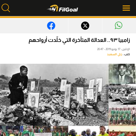
محتوى إخباري
زامبيا ٩٣.. العدالة المتأخرة التي خلّدت أرواحهم
الرئيسية
الإثنين، 17 يونيو 2019 - 20:47
كتب :
زكي السعيد
أخبار
مباريات
ميركاتو
فانتازي في الجول
مسابقة التوقعات
فيديوهات
عدسات