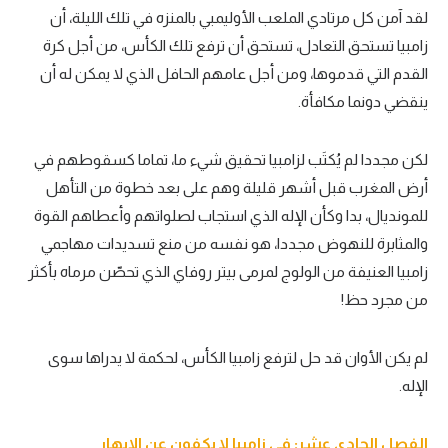
لقد آمن كل مرتادي الملعب الأوليمبي بالمنزه في تلك الليلة، أن
زامبيا تستحق التعادل، تستحق أن ترفع تلك الكأس، من أجل كرة
القدم التي قدموها، ومن أجل عامهم الحافل الذي لا يمكن له أن
ينقضي دونما مكافأة.
لكن مجددا لم يُكتَب لزامبيا تحقيق شيء ما، تماما كسقوطهم في
أرض المغرب قبل أشهر قليلة وهم على بعد خطوة من التأهل
للمونديال، بدا وكأن الإله الذي استجاب لصلواتهم وأعطاهم القوة
والمثابرة للنهوض مجددا، هو نفسه من منع تسديدات مهاجمي
زامبيا العنيفة من الولوج لمرمى بيتر روفاي الذي تحصّن مرماه بأكثر
من مجرد حظ!
لم يكن الأوان قد حل لترفع زامبيا الكأس، لحكمة لا يدراها سوى
الإله.
الفصل الحادي عشر: في زامبيا لا يكفون عن الإبهار