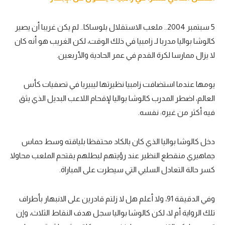
5 سبتمبر 2004.. ملعب الاستقلال بلوساكا.. لم يكن غريبا أن يصير
كالوشا بواليا مدربا لـ زامبيا في ذلك الوقت، لكن الغريب هو أنه كان
لا يزال ممارسا لكرة القدم في عمر الحادية والأربعين.
يومها عندما استضافت زامبيا نظيرتها ليبيريا في تصفيات كأس
العالم، اضطر المدرب كالوشا بواليا لإقحام اللاعب البديل الذي يثق
فيه أكثر من غيره: نفسه.
دخل كالوشا بواليا الذي كان بالكاد محتفظا بلياقته وسط حماس
جماهيري منقطع النظير عند رؤيتهم لبطلهم يقتحم الملعب محاولا
كسر حالة التعادل السلبي التي سيطرت على المباراة.
وفي الدقيقة 91، ولا أعلم هل لا زلتم قادرين على الانبهار بأطراف
تلك الرواية أم لا، لكن كالوشا بواليا سجل هدف النقاط الثلاث، وإن