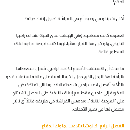
الحكم!
أكان تشيتالو في وعيه، أم هي الفراشة تحاول إنقاذ حياته؟
العقوبة كانت منطقية، وهي الإيقاف مدى الحياة لهداف زامبيا
التاريخي، ولو كان هذا القرار نهائيا، لربما كانت فرصة قراءته لتلك
السطور قائمة..
ما حدث أن الاستئناف المُقدَم للاتحاد الزامبي، شمل استعطافا
بالرأفة لهذا الرجل الذي حمل الكرة الزامبية على عاتقه لسنوات. فهو
بالتأكيد أفضل لاعب زامبي شهدته البلاد. وبالتالي تم تخفيض
العقوبة إلى عامين فقط مع إيقاف التنفيذ حتى، ليحصل تشيتالو
على "الفرصة الثانية".. ويدهس الفراشة في طريقه قاتلًا أي تأثير
محتمل لها في تغيير الأحداث.
الفصل الرابع: كالوشا يتلاعب بملوك الدفاع