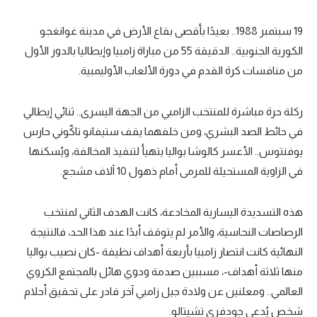
19 سبتمبر 1988.. بعيدًا بأقصى بقاع الأرض في مدينة غوانغجو
الكورية الجنوبية.. الدقيقة 55 من مباراة زامبيا وإيطاليا بالدور الأول
من منافسات كرة القدم في دورة الألعاب الأوليمبية.
ركلة حرة مباشرة للمنتخب الزامبي من الجهة اليسرى.. ثنائي إيطالي
في حائط الصد البشري، ومن خلفهما يقف ستيفانو تاكّوني حارس
يوفنتوس.. الأعسر كالوشا بواليا يتهيأ لتنفيذ المخالفة، ويُسكنها
في الزاوية المستحيلة للمرمى أمام ذهول 10 آلاف مشجع.
هذه التسديدة اليسارية المخادعة، كانت الهدف الثاني لمنتخب
الرصاصات النحاسية، والأمر لم يتوقف أبدًا عند هذا الحد، فالنتيجة
النهائية كانت انتصار زامبيا بأربعة أهداف نظيفة -كان نصيب بواليا
منها ثلاثة أهداف-، مسببين صدمة ودوي هائل بالمجتمع الكروي
العالمي.. ومعلنين عن ولادة جيل زامبي آخر قادر على تحقيق أحلام
شخص يُدعى جودفري تشيتالو.