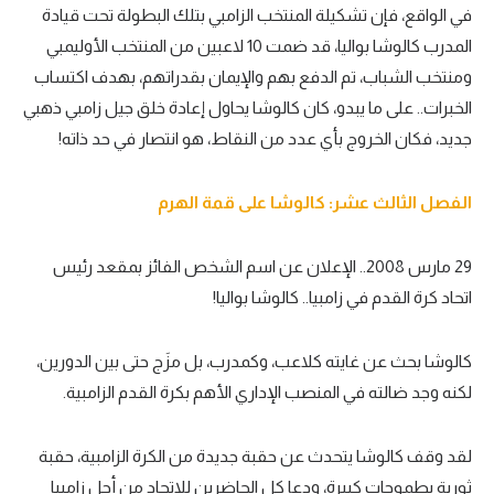
في الواقع، فإن تشكيلة المنتخب الزامبي بتلك البطولة تحت قيادة
المدرب كالوشا بواليا، قد ضمت 10 لاعبين من المنتخب الأوليمبي
ومنتخب الشباب، تم الدفع بهم والإيمان بقدراتهم، بهدف اكتساب
الخبرات.. على ما يبدو، كان كالوشا يحاول إعادة خلق جيل زامبي ذهبي
جديد، فكان الخروج بأي عدد من النقاط، هو انتصار في حد ذاته!
الفصل الثالث عشر: كالوشا على قمة الهرم
29 مارس 2008.. الإعلان عن اسم الشخص الفائز بمقعد رئيس
اتحاد كرة القدم في زامبيا.. كالوشا بواليا!
كالوشا بحث عن غايته كلاعب، وكمدرب، بل مزَج حتى بين الدورين،
لكنه وجد ضالته في المنصب الإداري الأهم بكرة القدم الزامبية.
لقد وقف كالوشا يتحدث عن حقبة جديدة من الكرة الزامبية، حقبة
ثورية بطموحات كبيرة، ودعا كل الحاضرين للاتحاد من أجل زامبيا