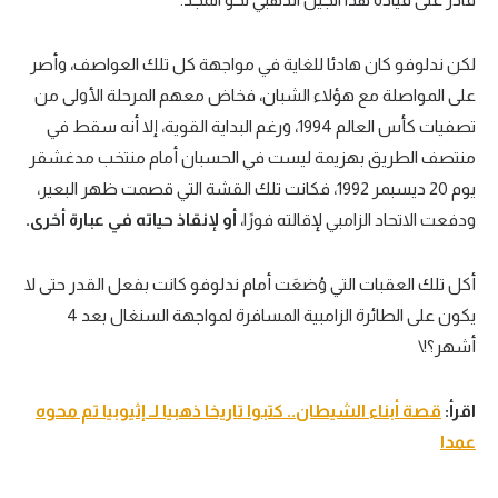
لكن ندلوفو كان هادئا للغاية في مواجهة كل تلك العواصف، وأصر
على المواصلة مع هؤلاء الشبان، فخاض معهم المرحلة الأولى من
تصفيات كأس العالم 1994، ورغم البداية القوية، إلا أنه سقط في
منتصف الطريق بهزيمة ليست في الحسبان أمام منتخب مدغشقر
يوم 20 ديسبمر 1992، فكانت تلك القشة التي قصمت ظهر البعير،
ودفعت الاتحاد الزامبي لإقالته فورًا،
أو لإنقاذ حياته في عبارة أخرى.
أكل تلك العقبات التي وُضعَت أمام ندلوفو كانت بفعل القدر حتى لا
يكون على الطائرة الزامبية المسافرة لمواجهة السنغال بعد 4
أشهر؟!\
اقرأ:
قصة أبناء الشيطان.. كتبوا تاريخا ذهبيا لـ إثيوبيا تم محوه
عمدا