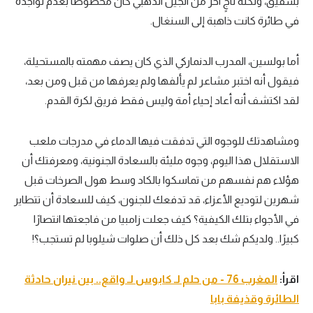
بشقيق، ولكنه ناجٍ آخر من الجيل الذهبي كان محظوظًا بعدم تواجده
في طائرة كانت ذاهبة إلى السنغال.
أما بولسين، المدرب الدنماركي الذي كان يصف مهمته بالمستحيلة،
فيقول أنه اختبر مشاعر لم يألفها ولم يعرفها من قبل ومن بعد،
لقد اكتشف أنه أعاد إحياء أمة وليس فقط فريق لكرة القدم.
ومشاهدتك للوجوه التي تدفقت فيها الدماء في مدرجات ملعب
الاستقلال هذا اليوم، وجوه مليئة بالسعادة الجنونية، ومعرفتك أن
هؤلاء هم نفسهم من تماسكوا بالكاد وسط هول الصرخات قبل
شهرين لتوديع الأعزاء، قد تدفعك للجنون، كيف للسعادة أن تتطاير
في الأجواء بتلك الكيفية؟ كيف جعلت زامبيا من فاجعتها انتصارًا
كبيرًا.. ولديكم شك بعد كل ذلك أن صلوات شيلوبا لم تستجب؟!
اقرأ:
المغرب 76 - من حلم لـ كابوس لـ واقع.. بين نيران حادثة
الطائرة وقذيفة بابا