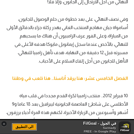
النهائي من أجل الارتحال إلى الجابون، وإلا فلا!
وفي نصف النهائي، على بعد خطوة من حلم الوصول للجابون،
أسامواه جيان مهاجم المنتخب الغاني يهدر ركلة جزاء بالدقائق الأولى
من المباراة، وعلى الفور عرف الزامبيون أن هناك ما يسحبهم
للنهائي، بالأخص عندما سجل إيمانويل مايوكا هدفه الأغلى في
مسيرته قبل 12 دقيقة من النهاية، هدف تأهل زامبيا للنهائي،
التأهل للجابون من أجل إلقاء السلام على الأحباب.
الفصل الخامس عشر: هنا يرقد أناسنا.. هنا نلعب في وطننا
10 فبراير 2012.. منتخب زامبيا لكرة القدم مجددا في قلب مياه
الأطلسي على شاطئ العاصمة الجابونية ليبرافيل بعد 18 عاما و9
أشهر وأسبوعين من الزيارة الأخيرة، لكنهم هذه المرة أحياء يرزقون،
هذه المرة دخل أفراد التشبولوبولو إلى المياه طواعيةً، حاملين
في الجول - FilGoal
×
الى التطبيق
Sarmady
الزهور في أيديهم، ليلقوا التحية على أسلافهم.
FREE - In Google Play