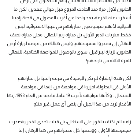
الكثير من المشاعر انتابت الزامبيين وهم سيلعبون على أرض
الجابون لأول مرة منذ الحادث المروع قبل حوالي عقدين، لكن ما
أسفرت عنه القرعة، يعد واحدا من أغرب الفصول في قصة زامبيا
الخيالية، لأنهم سيخوضون مبارياتهم في غينيا الاستوائية، ليس
فقط مباريات الدور الأول، بل مباراة ربع النهائي، وحتى مباراة نصف
النهائي إن تصدروا مجموعتهم، وليس هنالك من فرصة لزيارة أرض
الجابون، لزيارة ليبرافيل، سوى بالوصول للمواجهة الختامية، للنهائي
للمرة الثالثة في تاريخهم!
لكن هذه الإشارة لم تكن الوحيدة في قرعة زامبيا، بل مباراتهم
الأولى في البطولة، احزروا في مواجهة من، إنها في مواجهة
السنغال.. وكأنها مواجهة تأخرت 19 عاما، قادمة من العام 1993، إنها
الأقدار تريد من هذا الجيل أن ينهي أي عمل غير منتهٍ.
زامبيا لم تكتف بالفوز على السنغال، بل قبلت تحدي القدر وتصدرت
مجموعتها الأولى، ووضعوا كل مدخراتهم في هذا الرهان، إما