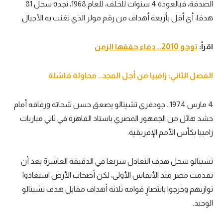
الصدفة، فبالعودة 4 سنوات للخلف، للعام 1968، نجده سجل 81
هدفا، أي أقل بأربعة أهداف من رقم مولر الذي تغنت به الأجيال.
اقرأ:
توجو 2010.. دماء جففها الزمن
الفصل الثاني: زامبيا من أجل المجد.. محاولة فاشلة
4 مارس 1974.. جودفري تشيتالو يصعق حسن شحاتة ورفاقه أمام
حشد هائل من الجمهور المصري باستاد القاهرة في ثاني مباريات
زامبيا بكأس الأمم الإفريقية.
تشيتالو سجل هدف التعادل سريعا في الدقيقة العاشرة بعد أن
تقدمت مصر منذ الأنفاس الأولى، لكن أصحاب الأرض استعادوا
توازنهم وخرجوا بانتصارٍ قوامه ثلاثة أهداف مقابل هدف تشيتالو
الوحيد.