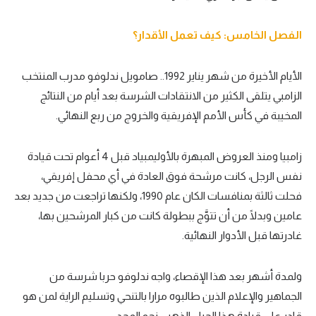
الفصل الخامس: كيف تعمل الأقدار؟
الأيام الأخيرة من شهر يناير 1992.. صامويل ندلوفو مدرب المنتخب
الزامبي يتلقى الكثير من الانتقادات الشرسة بعد أيام من النتائج
المخيبة في كأس الأمم الإفريقية والخروج من ربع النهائي.
زامبيا ومنذ العروض المبهرة بالأوليمبياد قبل 4 أعوام تحت قيادة
نفس الرجل، كانت مرشحة فوق العادة في أي محفل إفريقي،
فحلت ثالثة بمنافسات الكان عام 1990، ولكنها تراجعت من جديد بعد
عامين وبدلًا من أن تتوَّج ببطولة كانت من كبار المرشحين بها،
غادرتها قبل الأدوار النهائية.
ولمدة أشهر بعد هذا الإقصاء، واجه ندلوفو حربا شرسة من
الجماهير والإعلام الذين طالبوه مرارا بالتنحي وتسليم الراية لمن هو
قادر على قيادة هذا الجيل الذهبي نحو المجد.