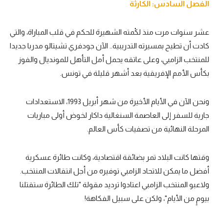
الفصل السادس: الكارثة
عشر سنوات مرت منذ لكْمته الشهيرة للحكم في قلب المباراة، والتي
كادت أن تطيح بمسيرته التدريبية.. الآن جودفري تشيتالو مدربا جديدا
للمنتخب الزامبي، وعلى عاتقه يحمل أمل التأهل للمونديال والفوز
بكأس الأمم الإفريقية بعد أشهر قليلة في تونس.
ونحن الآن في الأيام الأخيرة من شهر أبريل 1993، الاستعدادات
جارية للسفر إلى العاصمة السنغالية داكار لخوض أولى مباريات
المرحلة النهائية من تصفيات كأس العالم.
وقتها كانت البلاد تمر بضائقة اقتصادية، وكانت طائرة عسكرية
أفضل ما يمكن للاتحاد الزامبي توفيره من أجل انتقالات المنتخب.
ولاعبو المنتخب الزامبي اعتادوا ترديد مقولة "تلك الطائرة ستقتلنا
بيومٍ من الأيام"، ولكن على سبيل الفكاهة!