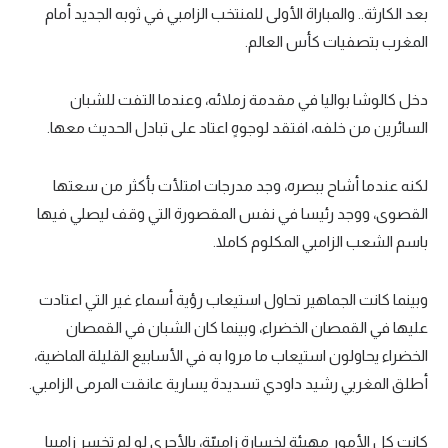
بعد الكارثة.. والمباراة الأولى للمنتخب الزامبي في ثوبه الجديد أمام
المغرب بتصفيات كأس العالم.
دخل كالوشا بواليا في مقدمة زملائه، وعندما التفت للشبان
السائرين من خلفه، افتقد لوجوهٍ اعتاد على تبادل الحديث معها.
لكنه عندما أشاح ببصره، وجد مدرجات امتلأت بأكثر من سعتها
القصوى، ووجد رئيسا في نفس المقصورة التي وقف ليصلي فيها
باسم الشعب الزامبي المكلوم كاملا.
وبينما كانت الجماهير تحاول استيعاب رؤية أسماء غير التي اعتادت
عليها في القمصان الخضراء، وبينما كان الشبان في القمصان
الخضراء يحاولون استيعاب ما مروا به في الأسابيع القليلة الماضية،
أطلق المغربي رشيد داودي تسديدة يسارية عانقت المرمى الزامبي.
كانت كل الأمور مهيئة لخسارة زامبيّة، بالأحرى لو لم تخسر زامبيا