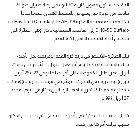
العقيد فيستون مهون كان عائدًا لتوه من رحلة طيران طويلة
قادمة من جزيرة موريشيوس بالمحيط الهندي، عندما تفاجأ
بتكليفه بمهمة قيادة الطائرة AF-319 طراز de Havilland Canada
DHC-5D Buffalo إلى العاصمة السنغالية داكار، وهي الطائرة التي
ستحمل أفراد المنتخب الزامبي لكرة القدم.
تلك الطائرة -الأشهر في تاريخ كرة القدم الإفريقية بكل تأكيد-
دخلت الخدمة عام 1975، ولم تُستعمَل طوال 4 أشهر حتى يوم 21
أبريل، ومن خلال الفحوصات التي أجريت لها يومي 22 و 26 أبريل،
تبيّن وجود عيوب في المحرك، شوائب في مرشحات الزيت، ووصلات
مقطوعة. مع ذلك، تقرر قيامها بالرحلة إلى داكار في اليوم المحدد..
27 أبريل 1993..
شارلي موسوندا المحترف في أندرلخت البلجيكي، لم يقدر على الحضور
بسبب جراحة أجراها في ركبته.