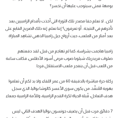
يومها، فمتى سيتوجب عليها أن تخسر؟
لكن.. لا نعلم حقا مصدر تلك الثورة التي أخذت بأقدام الزامبيين بعد
تأخرهم في النتيجة.. أو تعرفون؟ إننا نعلم، إنه ذلك الضريح القابع على
بعد أمتار من الملعب، حيث أرواح جيل زامبيا الذهبي تشاهِد المباراة.
زامبيا هاجمت بشراسة، كما لم تهاجم من قبل، لقد دفعتهم
صلوات فريدريك شيلوبا صوب مرمى أسود الأطلس، فكانت ساعة
من اللعب قبل أن ينفجر ملعب الاستقلال فرحا.
ركلة حرة مباشرة بالدقيقة 60 من عمر اللقاء، ولا بد لكم أن تعلموا
بهوية المُنفِّذ، من يكون سوى الأعسر كالوشا بواليا، الذي سجل
هدف التعادل، قُبلة الحياة لكرة القدم الزامبية، وللأمة الزامبية جمعاء.
7 دقائق مرت قبل أن يضيف جونسون بواليا الهدف الثاني، ليس