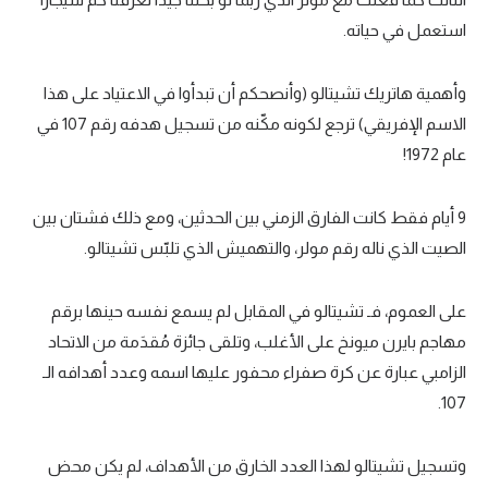
استعمل في حياته.
تحليل في الجول
حكايات في الجول
وأهمية هاتريك تشيتالو (وأنصحكم أن تبدأوا في الاعتياد على هذا
كويز في الجول
الاسم الإفريقي) ترجع لكونه مكّنه من تسجيل هدفه رقم 107 في
عام 1972!
فيديو في الجول
9 أيام فقط كانت الفارق الزمني بين الحدثين، ومع ذلك فشتان بين
الصيت الذي ناله رقم مولر، والتهميش الذي تلبّس تشيتالو.
على العموم، فـ تشيتالو في المقابل لم يسمع نفسه حينها برقم
مهاجم بايرن ميونخ على الأغلب، وتلقى جائزة مُقدَمة من الاتحاد
الزامبي عبارة عن كرة صفراء محفور عليها اسمه وعدد أهدافه الـ
107.
وتسجيل تشيتالو لهذا العدد الخارق من الأهداف، لم يكن محض