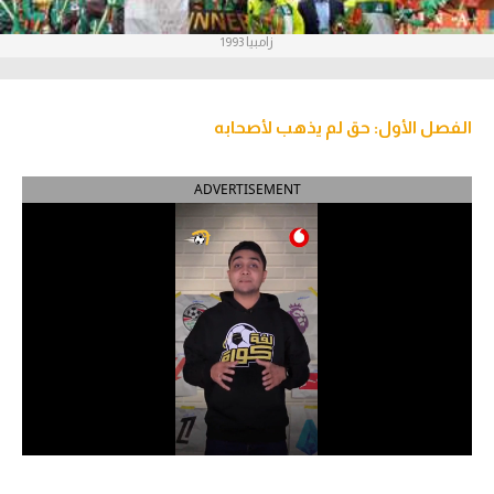
آراء حرة
زامبيا 1993
ركن الألعاب
الفصل الأول: حق لم يذهب لأصحابه
بطولات
أمريكا 2026
ADVERTISEMENT
الدوري المصري
الدوري الإنجليزي الممتاز
الدوري الإسباني
الدوري الإيطالي
الدوري الألماني
الدوري الفرنسي