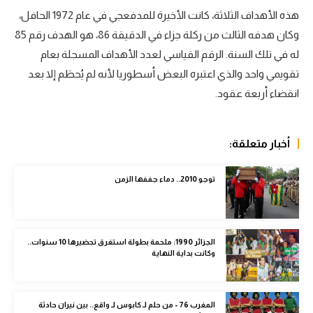
هذه الأهداف الثلاثة، كانت الأخيرة للمدفعجي في عام 1972 الحافل،
سعودي في الجول
وكان هدفه الثالث من ركلة جزاء في الدقيقة 86، هو الهدف رقم 85
الدوري الإنجليزي
له في تلك السنة. الرقم القياسي لعدد الأهداف المسجلة بعام
تقويمي واحد والذي اعتبره البعض أسطوريا لأنه لم يُحطَم إلا بعد
الدوري الإسباني
انقضاء أربعة عقود.
دوري أبطال أوروبا
القسم الثاني
أخبار متعلقة:
رياضات أخرى
توجو 2010.. دماء جففها الزمن
أمم إفريقيا
كرة السلة الأمريكية
كرة سلة
الجزائر 1990: ملحمة بطولة استغرق تحضيرها 10 سنوات..
وكانت بداية النهاية
كرة يد
كرة طائرة
المغرب 76 - من حلم لـ كابوس لـ واقع.. بين نيران حادثة