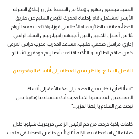
العقيد فيستون مهون، وبدلًا من الضغط على زر إغلاق المحرك
الأيسر المشتعل، قام بإطفاء المحرك الأيمن السليم عن طريق
الخطأ، فعانقت الطائرة مياه الأطلسي فورًا، واقتلعت معها أرواح
18 من أفضل اللاعبين الذين أنجبتهم زامبيا، رئيس الاتحاد الزامبي،
إداري، مراسل صحفي، طبيب، مساعد المدرب، مدرب حراس المرمى،
5 من طاقم الطائرة.. وبالتأكيد اقتلعت أيضا روح جودفري تشيتالو.
الفصل السابع: وانظر بعين العطف إلى أُناسك المفجوعين
"نسألك أن تنظر بعين العطف إلى هذه الأمة، إلى أناسك
المفجوعين. لقد خسرنا، لكننا نعرف أنك ستساعدنا وتهبنا. نحن
نبحث عن السلام يا إلهنا العزيز..."
كلمات باكية خرجت من فم الرئيس الزامبي فريدريك شيلوبا خلال
صلاته التي استعطف بها الإله، أثناء تأبين جثامين الضحايا، في ملعب