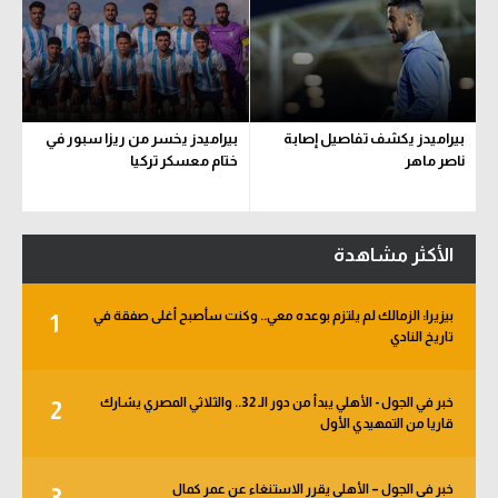
بيراميدز يكشف تفاصيل إصابة
بيراميدز يخسر من ريزا سبور في
ناصر ماهر
ختام معسكر تركيا
الأكثر مشاهدة
بيزيرا: الزمالك لم يلتزم بوعده معي.. وكنت سأصبح أغلى صفقة في
1
تاريخ النادي
خبر في الجول - الأهلي يبدأ من دور الـ 32.. والثلاثي المصري يشارك
2
قاريا من التمهيدي الأول
خبر في الجول – الأهلي يقرر الاستنغاء عن عمر كمال