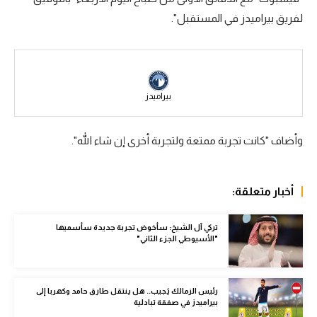
لفريق بيراميدز في المستقبل".
سعودي في الجول
الدوري الإنجليزي
الدوري الإسباني
بيراميدز
دوري أبطال أوروبا
القسم الثاني
وأضاف "كانت تجربة ممتعة ولتجربة أخرى إن شاء الله".
رياضات أخرى
أمم إفريقيا
أخبار متعلقة:
كرة السلة الأمريكية
تركي آل الشيخ: سأخوض تجربة جديدة سأسميها
"الأسيوطي الجزء الثاني"
كرة سلة
كرة يد
رئيس الزمالك يُجيب.. هل ينتقل طارق حامد وكهربا إلى
كرة طائرة
بيراميدز في صفقة تبادلية