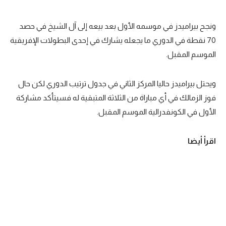
تحليل في الجول
ونجح بيراميدز في موسمه الأول بعد بيعه إلى آل الشيخ في حصد
حكايات في الجول
70 نقطة في الدوري ما يجعله يشارك في إحدى البطولات الإفريقية
الموسم المقبل.
كويز في الجول
فيديو في الجول
ويحتل بيراميدز حاليا المركز الثاني في جدول ترتيب الدوري لكن حال
فوز الزمالك في أي مباراة من الثلاثة المتبقية له فسيتأكد مشاركة
الأول في الكونفدرالية الموسم المقبل.
اقرأ أيضا