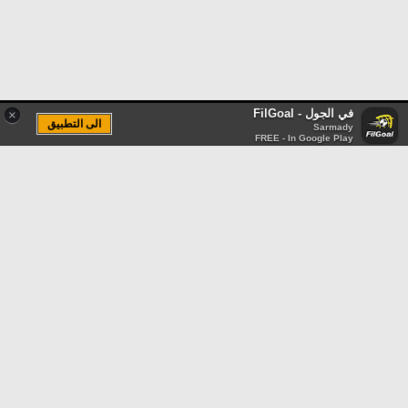
في الجول - FilGoal
×
الى التطبيق
Sarmady
FREE - In Google Play