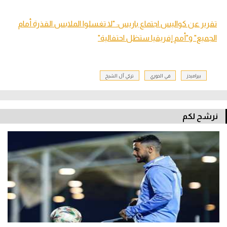
تقرير عن كواليس اجتماع باريس: "لا تغسلوا الملابس القذرة أمام
الجميع" و"أمم إفريقيا ستظل احتفالية"
بيراميدز
في الدوري
تركي آل الشيخ
نرشح لكم