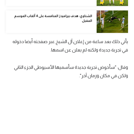
الوطن العربي
الشناوي: هدف بيراميدز المنافسة على 4 ألقاب الموسم
في المونديال
المقبل
رياضة نسائية
يأتي ذلك بعد ساعة من إعلان آل الشيخ عبر صفحته أيضا دخوله
آسيا
في تجربة جديدة ولكنه لم يعلن عن اسمها.
أمريكا
ركن الألعاب
وقال: "سأخوض تجربة جديدة سأسميها الأسيوطي الجزء الثاني
ولكن في مكان وزمان آخر".
أقسام خاصة
Gamers
ميركاتو
تحقيق في الجول
تقرير في الجول