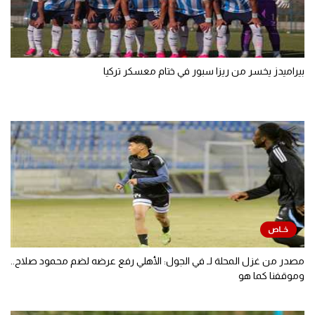
بيراميدز يخسر من ريزا سبور في ختام معسكر تركيا
مصدر من غزل المحلة لـ في الجول: الأهلي رفع عرضه لضم محمود صلاح..
وموقفنا كما هو