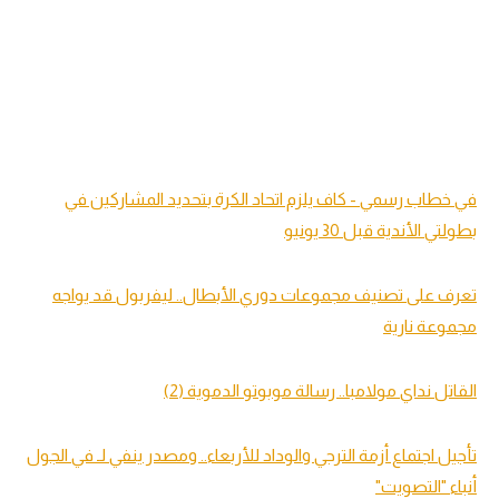
في خطاب رسمي - كاف يلزم اتحاد الكرة بتحديد المشاركين في
بطولتي الأندية قبل 30 يونيو
تعرف على تصنيف مجموعات دوري الأبطال.. ليفربول قد يواجه
مجموعة نارية
القاتل نداي مولامبا.. رسالة موبوتو الدموية (2)
تأجيل اجتماع أزمة الترجي والوداد للأربعاء.. ومصدر ينفي لـ في الجول
أنباء "التصويت"