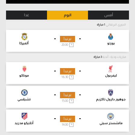
أمس
اليوم
غدا
الدوري البرتغالي
1 مباراة
-
-
لم تبدأ
بورتو
ألفيركا
20:00
مباريات ودية - أندية
3 مباراة
-
-
لم تبدأ
ليفربول
موناكو
16:30
-
-
لم تبدأ
جوهور دارول تاكزيم
تشيلسي
15:00
-
-
لم تبدأ
مانشستر سيتي
أتلتيكو مدريد
14:00