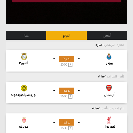
أمس
اليوم
غدا
الدوري البرتغالي
1 مباراة
-
-
لم تبدأ
بورتو
ألفيركا
20:00
كأس الإمارات
1 مباراة
-
-
لم تبدأ
أرسنال
بوروسيا دورتموند
16:00
مباريات ودية - أندية
3 مباراة
-
-
لم تبدأ
ليفربول
موناكو
16:30