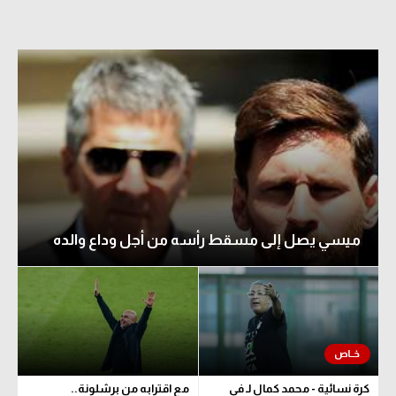
ميسي يصل إلى مسقط رأسه من أجل وداع والده
كرة نسائية - محمد كمال لـ في
مع اقترابه من برشلونة..