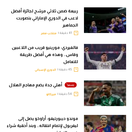
ربيعة ضمن ثلاثي مرشح لجائزة أفضل
لاعب في الدوري الإماراتي بتصويت
الجماهير
41 دقيقة |
منتخب مصر
فالفيردي: مورينيو قريب من اللاعبين
وقاس.. وهذه هي أفضل طريقة
للتعامل
45 دقيقة |
الدوري الإسباني
أهلي جدة يضم مهاجم الهلال
54 دقيقة |
ميركاتو
موندو ديبورتيفو: أراوخو يصل إلى
ليفربول لإتمام انتقاله.. وبند أحقية شراء