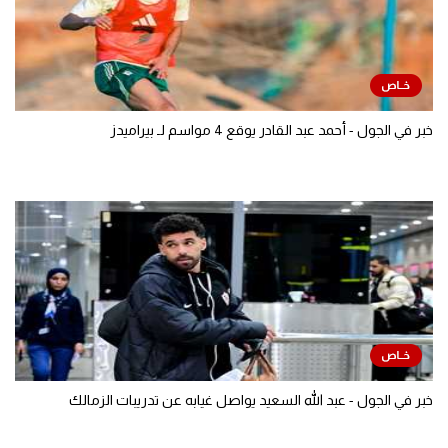
خبر في الجول - أحمد عبد القادر يوقع 4 مواسم لـ بيراميدز
خبر في الجول - عبد الله السعيد يواصل غيابه عن تدريبات الزمالك