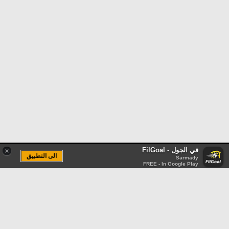
في الجول - FilGoal
×
الى التطبيق
Sarmady
FREE - In Google Play