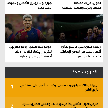
الجول: قررت مقاضاة
جوارديولا: رودري الأفضل ولا يوجد
المتطاولين.. وطبيبة المنتخب
لاعب مثله
تحدد مدة اللعب
ربيعة ضمن ثلاثي مرشح لجائزة
موندو ديبورتيفو: أراوخو يصل إلى
أفضل لاعب في الدوري الإماراتي
ليفربول لإتمام انتقاله.. وبند
بتصويت الجماهير
أحقية شراء ضمن الإعارة
الأكثر مشاهدة
بيزيرا: الزمالك لم يلتزم بوعده معي.. وكنت سأصبح أغلى صفقة في
1
تاريخ النادي
خبر في الجول - الأهلي يبدأ من دور الـ 32.. والثلاثي المصري يشارك
2