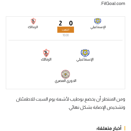
FilGoal.com.
سعودي في الجول
الدوري الإنجليزي
2
0
الإسماعيلي
الزمالك
انتهت
الدوري الإسباني
18:00
دوري أبطال أوروبا
القسم الثاني
الإسماعيلي
الزمالك
رياضات أخرى
أمم إفريقيا
الدوري المصري
كرة السلة الأمريكية
ومن المنتظر أن يخضع بوطيب لأشعة يوم السبت للاطمئنان
كرة سلة
وتشخيص الإصابة بشكل نهائي.
كرة يد
كرة طائرة
أخبار متعلقة: