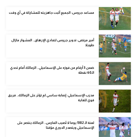
الوطن العربي
مساعد جروس: الجميع أثبت جاهزيته للمشاركة في أي وقت
في المونديال
رياضة نسائية
أمير مرتضى: تدوير جروس لتفادي الإرهاق.. المشوار مازال
آسيا
طويلا
أمريكا
ركن الألعاب
ضمن 3 أرقام من فوزه على الإسماعيلي.. الزمالك أمام تحدي
الـ60 نقطة
أقسام خاصة
مدرب الإسماعيلي: إصابة ساسي لم تؤثر على الزمالك.. فريق
Gamers
قوي للغاية
ميركاتو
تحقيق في الجول
لعنة الـ 1382 يوما لا تُصيب الفارس.. الزمالك ينتصر على
الإسماعيلي ويتصدر الدوري مؤقتا
تقرير في الجول