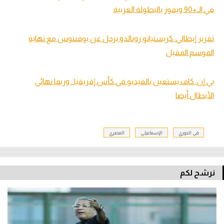
في الـ+90 ويفوز بالبطولة العربية
تقرير إيطالي: كريستيانو رونالدو يرحل عن يوفنتوس مع نهاية
الموسم المقبل
بي إن: كاف يستعين بالفيديو في كأس إفريقيا.. وربما نهائي
الأبطال أيضا
في الدوري
الإسماعيلي
المصري
نرشح لكم