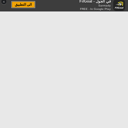
في الجول - FilGoal
×
الى التطبيق
Sarmady
FREE - In Google Play