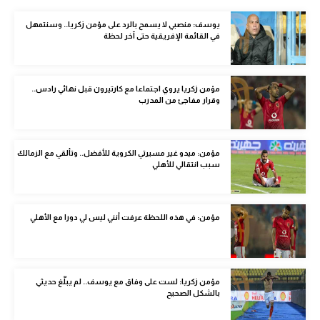
الوطن العربي
يوسف: منصبي لا يسمح بالرد على مؤمن زكريا.. وسنتمهل
في القائمة الإفريقية حتى آخر لحظة
في المونديال
رياضة نسائية
مؤمن زكريا يروي اجتماعا مع كارتيرون قبل نهائي رادس..
آسيا
وقرار مفاجئ من المدرب
أمريكا
مؤمن: ميدو غير مسيرتي الكروية للأفضل.. وتألقي مع الزمالك
ركن الألعاب
سبب انتقالي للأهلي
أقسام خاصة
مؤمن: في هذه اللحظة عرفت أنني ليس لي دورا مع الأهلي
Gamers
ميركاتو
تحقيق في الجول
مؤمن زكريا: لست على وفاق مع يوسف.. لم يبلّغ حديثي
بالشكل الصحيح
تقرير في الجول