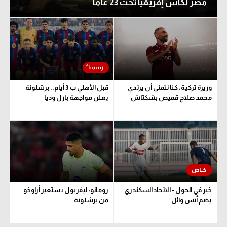
مصر لكأس إفريقيا تحت 23 عاما
وزيرة تركية: كنا نتمنى أن يرتدي
قبل الأهلي ب 3 أيام.. برشلونة
محمد صلاح قميص بشكتاش
يعلن مواجهة بازل وديا
خبر في الجول - الاتحاد السكندري
رومانو: ليفربول يستعير أراوخو
يضم أنس وائل
من برشلونة