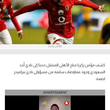
آراء حرة
ركن الألعاب
بطولات
أمريكا 2026
مؤمن زكريا
الدوري المصري
الدوري الإنجليزي الممتاز
كشف مؤمن زكريا جناح الأهلي المنتقل حديثا إلى نادي أحد
السعودي وجود مفاوضات سابقة من مسؤولي نادي بيراميدز
الدوري الإسباني
لضمه.
الدوري الإيطالي
ADVERTISEMENT
الدوري الألماني
الدوري الفرنسي