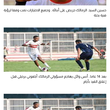
حسين السيد: الزمالك حريص على أبنائه.. وجميع الاختيارات تمت وفقا لرؤية
فنية بحتة
بعد 14 عاما.. أنس وائل يهاجم مسؤولي الزمالك: أبلغوني برحيلي قبل
إغلاق القيد بأيام