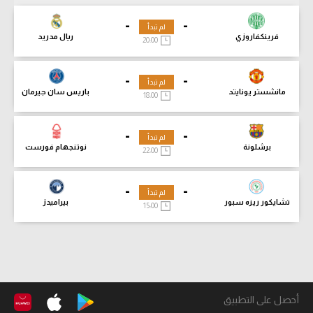
-
-
لم تبدأ
فرينكفاروزي
ريال مدريد
20:00
-
-
لم تبدأ
مانشستر يونايتد
باريس سان جيرمان
18:00
-
-
لم تبدأ
برشلونة
نوتنجهام فورست
22:00
-
-
لم تبدأ
تشايكور ريزه سبور
بيراميدز
15:00
أحصل على التطبيق