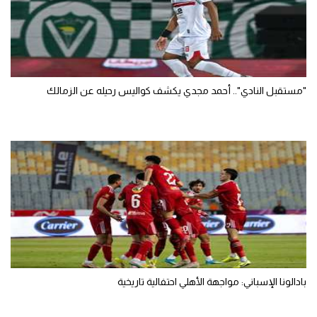
"مستقبل النادي".. أحمد مجدي يكشف كواليس رحيله عن الزمالك
بادالونا الإسباني: مواجهة الأهلي احتفالية تاريخية