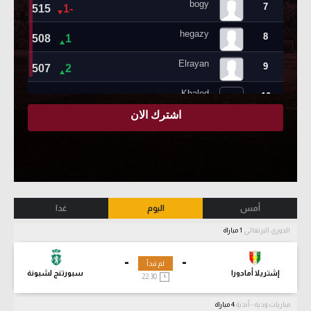
أمس
اليوم
غدا
الدوري البرتغالي
1 مباراة
-
-
لم تبدأ
إشتريلا أمادورا
سبورتنج لشبونة
22:30
مباريات ودية - أندية
4 مباراة