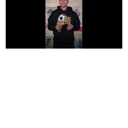
الدوري السعودي للمحترفين
دوري أبطال أوروبا
دوري أبطال إفريقيا
كل البطولات
أقسام
الكرة المصرية
الدوري المصري
الكرة الأوروبية
الكرة الإفريقية
منتخب مصر