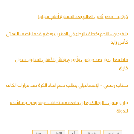
كرة يد - مصر ثامن العالم بعد الخسارة أمام إسبانيا
بالفيديو – النجم يخطف الرجاء في المغرب ويضع قدما بنصف النهائي
كأس زايد
ماذا فعل دياز ضد جروس وأجيري وثنائي الأهلي السابق.. سجل
خارق
خطاب رسمي – الإسماعيلي يطلب دعم اتحاد الكرة ضد قرارات الكاف
بيان رسمي – الزمالك يعلن دفعه مستحقات موندومو.. ومناشدة
للدولة
في الدوري
مؤمن زكريا
أحد
الأهلي
بيراميدز