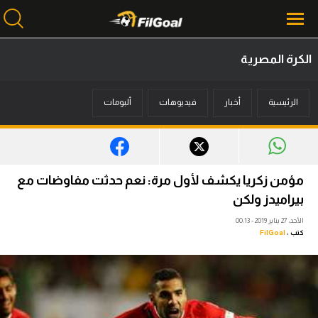
الكرة المصرية
محتوى إخباري
الرئيسية
أخبار
فيديوهات
ألبومات
الرئيسية
أخبار
مباريات
مؤمن زكريا يكشف لأول مرة: نعم حدثت مفاوضات مع
ميركاتو
بيراميدز ولكن
الأحد، 27 يناير 2019 - 00:13
فانتازي في الجول
كتب :
FilGoal
مسابقة التوقعات
فيديوهات
عدسات