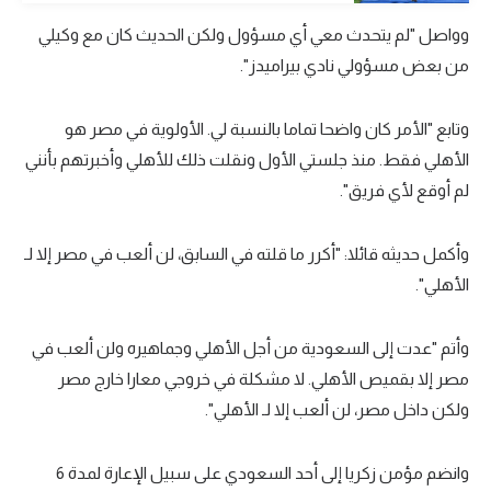
تحليل في الجول
وواصل "لم يتحدث معي أي مسؤول ولكن الحديث كان مع وكيلي
من بعض مسؤولي نادي بيراميدز".
حكايات في الجول
كويز في الجول
وتابع "الأمر كان واضحا تماما بالنسبة لي. الأولوية في مصر هو
الأهلي فقط. منذ جلستي الأول ونقلت ذلك للأهلي وأخبرتهم بأنني
فيديو في الجول
لم أوقع لأي فريق".
وأكمل حديثه قائلا: "أكرر ما قلته في السابق، لن ألعب في مصر إلا لـ
الأهلي".
وأتم "عدت إلى السعودية من أجل الأهلي وجماهيره ولن ألعب في
مصر إلا بقميص الأهلي. لا مشكلة في خروجي معارا خارج مصر
ولكن داخل مصر، لن ألعب إلا لـ الأهلي".
وانضم مؤمن زكريا إلى أحد السعودي على سبيل الإعارة لمدة 6