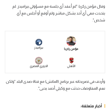
وقال مؤمن زكريا: "لم أعقد أي جلسة مع مسؤولي بيراميدز. لم
سعودي في الجول
يتحدث معي أي أحد بشكل مباشر ولم أوقع أو أجلس مع أي
الدوري الإنجليزي
شخص".
الدوري الإسباني
دوري أبطال أوروبا
القسم الثاني
بيراميدز
مؤمن زكريا
رياضات أخرى
أمم إفريقيا
الأهلي
الدوري المصري
كرة السلة الأمريكية
وأردف في تصريحاته عبر برنامج (الماتش) مع قناة صدى البلد "ولكن
كرة سلة
نعم، المفاوضات حدثت مع وكيلي أحمد يحيى".
كرة يد
كرة طائرة
أخبار متعلقة: