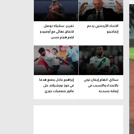
الاتحاد الأرجنتيني يدعم
تقرير: سلتيك توصل
إنفانتينو
لاتفاق نهائي مع أوفييدو
لضم هيثم حسن
سكاي: اتهام إيفان توني
إبراهيم عادل يصنع هدفا
بالاعتداء والتسبب في
في فوز نورشيلاند على
إصابة جسدية
فالور بتصفيات دوري
المؤتمر الأوروبي