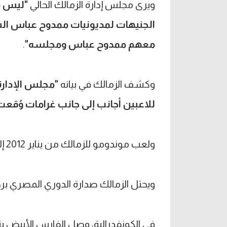
ويرى مجلس إدارة الزمالك الحالي
"ليس م
الجنيهات لمديونيات ممدوح عباس السا
معهم ممدوح عباس ومجلسه"
.
وكشف الزمالك في بيانه
للاعبين أجانب إلى جانب غرامات وُقعت
ولعب موندومو للزمالك من يناير 2012 إلى يوليو 2013.
ويحتل الزمالك صدارة الدوري المصري برصيد 42 نقطة من 17 م
في الكونفدرالية، وصل الفارس الأبيض ب