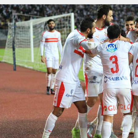
آسيا
دوري أبطال أوروبا
لسعودي للمحترفين
أمريكا
القسم الثاني
ل أوروبا
ركن الألعاب
رياضات أخرى
ل إفريقيا