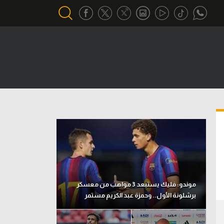
أقسام خاصة
Gamers
يكية
ميركاتو
تحقيق في الجول
تقرير في الجول
تحليل في الجول
حكايات في الجول
موندو: فليك يستبعد 3 مواهب من معسكر
برشلونة الأول.. وحمزة عبد الكريم مستمر
كويز في الجول
فيديو في الجول