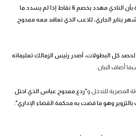
"فوجئ مجلس الإدارة بأن النادي مهدد بخصم 6 نقاط إذا لم يسدد ما
 مليون جنيه قبل يوم 31 من شهر يناير الجاري، للاعب الذي تعاقد معه ممدوح
لحصد كل البطولات، أصدر رئيس الزمالك تعليماته
بما أضاف البيان.
لة المصرية للتدخل و
"ردع ممدوح عباس الذي احتل
،