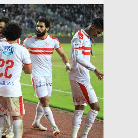
آراء حرة
الدوري ا
ركن الألعاب
دوري أبطا
دوري أبطا
كل البطولات