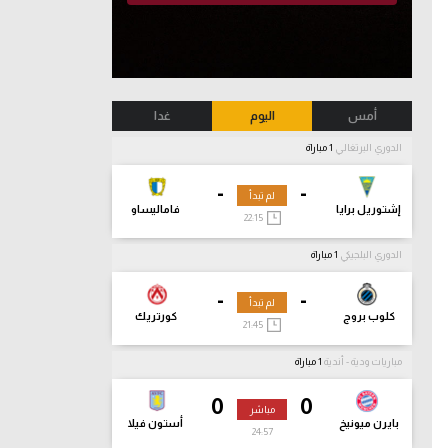
أمس
اليوم
غدا
الدوري البرتغالي
1 مباراة
-
-
لم تبدأ
إشتوريل برايا
فاماليساو
22:15
الدوري البلجيكي
1 مباراة
-
-
لم تبدأ
كلوب بروج
كورتريك
21:45
مباريات ودية - أندية
1 مباراة
0
0
مباشر
بايرن ميونيخ
أستون فيلا
24:58