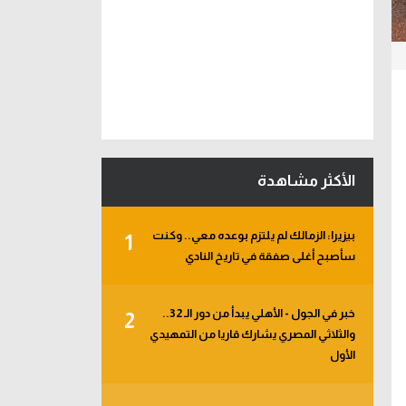
الأكثر مشاهدة
بيزيرا: الزمالك لم يلتزم بوعده معي.. وكنت
1
سأصبح أغلى صفقة في تاريخ النادي
خبر في الجول - الأهلي يبدأ من دور الـ 32..
2
والثلاثي المصري يشارك قاريا من التمهيدي
الأول