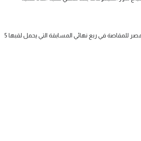
في كأس مصر، ينتظر الزمالك مواجهة مصر للمقاصة في ربع نهائي المسابقة التي يحمل لقبها 5