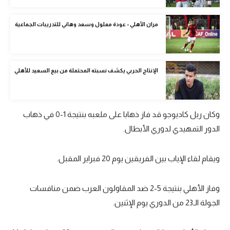
الوطن العربي
مران الأهلي - عودة معلول وسعد وهاني للتدريبات الجماعية
في المونديال
رياضة نسائية
الإنتاج الحربي يكشف نسبته المحتملة من بيع السعيد للأهلي
آسيا
أمريكا
ركن الألعاب
وكان ريل كاديوجو قد فاز ذهابا على ملعبه بنتيجة 1-0 في ذهاب
الدور التمهيدي لدوري الأبطال.
أقسام خاصة
ويقام لقاء الإياب بين الفريقين يوم 20 فبراير المقبل.
Gamers
ميركاتو
وفاز الأهلي بنتيجة 5-2 ضد المقاولون العرب ضمن منافسات
الجولة الـ23 من الدوري يوم الإثنين.
تحقيق في الجول
تقرير في الجول