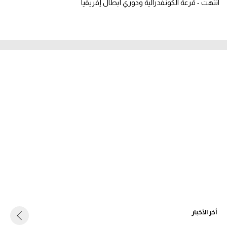
انتهت - قرعة الكونفدرالية ودوري أبطال إفريقيا
أخر الأخبار