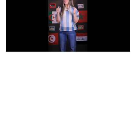
الدوري السعودي للمحترفين
دوري أبطال أوروبا
دوري أبطال إفريقيا
كل البطولات
أقسام
الكرة المصرية
الدوري المصري
الكرة الأوروبية
الكرة الإفريقية
منتخب مصر