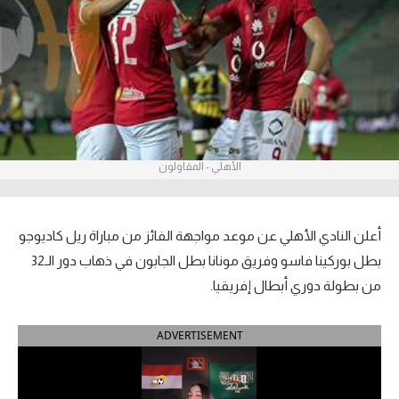
آراء حرة
ركن الألعاب
بطولات
الدوري المصري
الأهلي - المقاولون
الدوري الإنجليزي الممتاز
الدوري الإسباني
أعلن النادي الأهلي عن موعد مواجهة الفائز من مباراة ريل كاديوجو
بطل بوركينا فاسو وفريق مونانا بطل الجابون في ذهاب دور الـ32
الدوري الإيطالي
من بطولة دوري أبطال إفريقيا.
الدوري الألماني
ADVERTISEMENT
الدوري التركي
الدوري الفرنسي