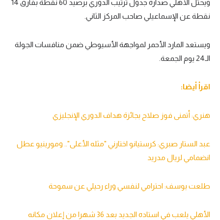
ويحتل الأهلي صدارة جدول ترتيب الدوري برصيد 60 نقطة بفارق 14
تحليل في الجول
نقطة عن الإسماعيلي صاحب المركز الثاني.
حكايات في الجول
ويستعد المارد الأحمر لمواجهة الأسيوطي ضمن منافسات الجولة
كويز في الجول
الـ24 يوم الجمعة.
فيديو في الجول
اقرأ أيضا:
هنري: أتمنى فوز صلاح بجائزة هداف الدوري الإنجليزي
عبد الستار صبري: كرستيانو اختارني "مثله الأعلى".. ومورينيو عطل
انضمامي لريال مدريد
طلعت يوسف: احترامي لنفسي وراء رحيلي عن سموحة
الأهلي يلعب في استاده الجديد بعد 36 شهرا من إعلان مكانه