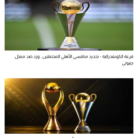
قرعة الكونفدرالية - تحديد منافسي الأهلي المحتملين.. وزد ضد ممثل
جيبوتي