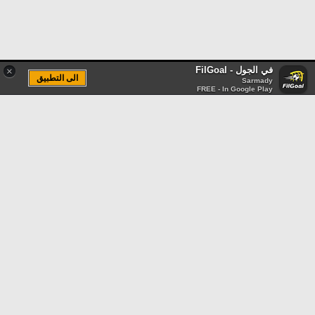
في الجول - FilGoal
×
الى التطبيق
Sarmady
FREE - In Google Play