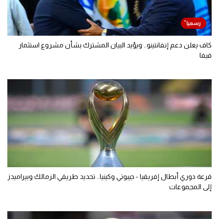
كاف يعلن دعم إنفانتينو.. ويؤيد البيان المشترك بشأن مشروع استثمار
فيفا
قرعة دوري أبطال إفريقيا - جيبوتي وكينيا.. تحديد طريقي الزمالك وبيراميدز
إلى المجموعات