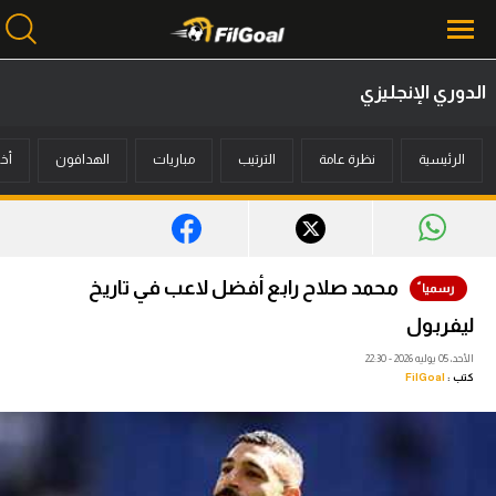
الدوري الإنجليزي
محتوى إخباري
الرئيسية
نظرة عامة
الترتيب
مباريات
الهدافون
أخب
الرئيسية
أخبار
مباريات
محمد صلاح رابع أفضل لاعب في تاريخ
ميركاتو
ليفربول
فانتازي في الجول
الأحد، 05 يوليه 2026 - 22:30
كتب :
FilGoal
مسابقة التوقعات
فيديوهات
عدسات