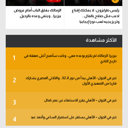
رئيس طرابزون: لا يمكنك إقناع
الزمالك يغلق الباب أمام عروض
لاعب مثل صلاح بالمال..
بيزيرا.. وينفي وعده بالرحيل
وتريزيجيه لعب دورا إيجابيا
الأكثر مشاهدة
بيزيرا: الزمالك لم يلتزم بوعده معي.. وكنت سأصبح أغلى صفقة في
1
تاريخ النادي
خبر في الجول - الأهلي يبدأ من دور الـ 32.. والثلاثي المصري يشارك
2
قاريا من التمهيدي الأول
خبر في الجول – الأهلي يقرر الاستنغاء عن عمر كمال
3
خبر في الجول – الأهلي يستقر على استمرار الساعي وأحمد عيد
4