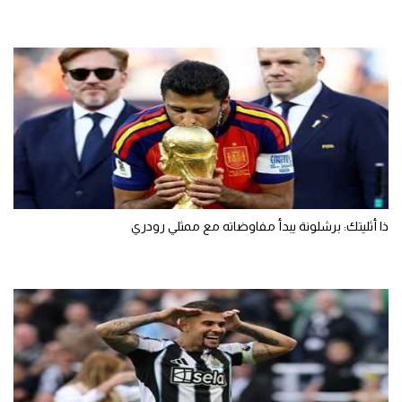
ذا أثليتك: برشلونة يبدأ مفاوضاته مع ممثلي رودري