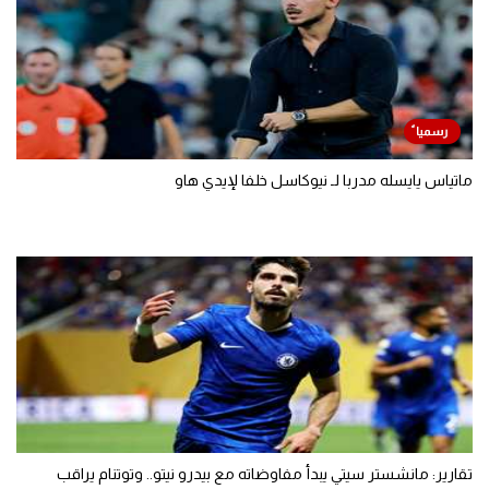
ماتياس يايسله مدربا لـ نيوكاسل خلفا لإيدي هاو
تقارير: مانشستر سيتي يبدأ مفاوضاته مع بيدرو نيتو.. وتوتنام يراقب