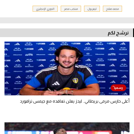
محمد صلاح
ليفربول
منتخب مصر
الدوري الإنجليزي
نرشح لكم
أغلى حارس مرمى بريطاني.. ليدز يعلن تعاقده مع جيمس ترافورد