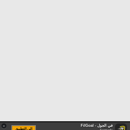
في الجول - FilGoal
×
الى التطبيق
Sarmady