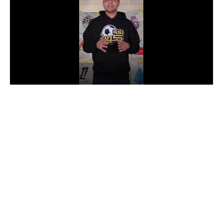
الدوري السعودي للمحترفين
دوري أبطال أوروبا
دوري أبطال إفريقيا
كل البطولات
أقسام
الكرة المصرية
الدوري المصري
الكرة الأوروبية
الكرة الإفريقية
منتخب مصر