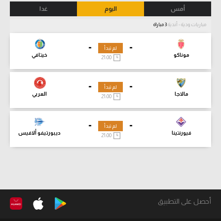
أمس
اليوم
غدا
مباريات ودية - أندية
3 مباراة
-
-
لم تبدأ
موناكو
خيتافي
21:00
-
-
لم تبدأ
مالاجا
العربي
21:00
-
-
لم تبدأ
فيورنتينا
ديبورتيفو ألافيس
21:00
أحصل على التطبيق