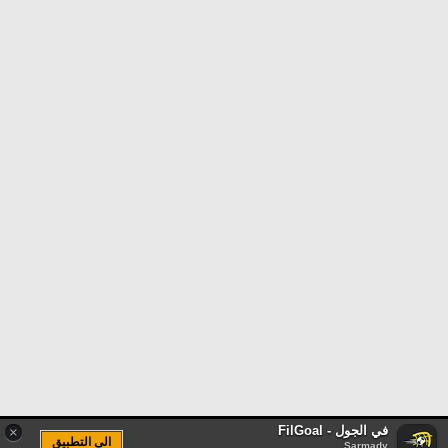
في الجول - FilGoal
×
الى التطبيق
Sarmady