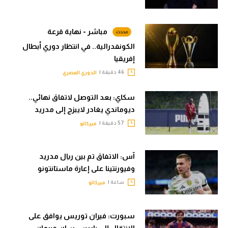
مباشر - نهاية قرعة
الكونفدرالية.. في انتظار دوري أبطال
إفريقيا
46 دقيقة |
الدوري المصري
سكاي: بعد التوصل لاتفاق نهائي..
ديوماندي يغادر لايبزج إلى مدريد
57 دقيقة |
ميركاتو
آس: الاتفاق تم بين ريال مدريد
وفيورنتينا على إعارة ماستانتونو
ساعة |
ميركاتو
سبورت: فيران توريس يوافق على