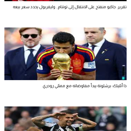
تقرير: جاكبو منفتح على الانتقال إلى توتنام.. وليفربول يحدد سعر بيعه
ذا أثليتك: برشلونة يبدأ مفاوضاته مع ممثلي رودري