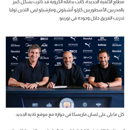
مطلع الألفية الجديدة، كانت بداياته الكروية قد تأثرت بشكل كبير
تحليل في الجول
بالمدربين الأسطوريين كارلو أنشيلوتي ومارشيلو ليبي، اللذين توليا
تدريب الفريق خلال وجوده في تورينو.
حكايات في الجول
كويز في الجول
فيديو في الجول
كل ما يلي على لسان ماريسكا في حواره مع موقع ناديه الجديد