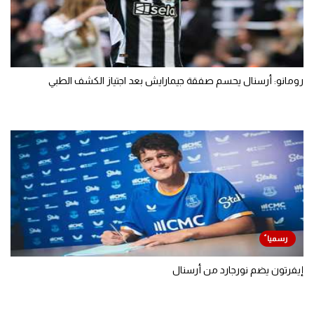
رومانو: أرسنال يحسم صفقة جيمارايش بعد اجتياز الكشف الطبي
إيفرتون يضم نورجارد من أرسنال