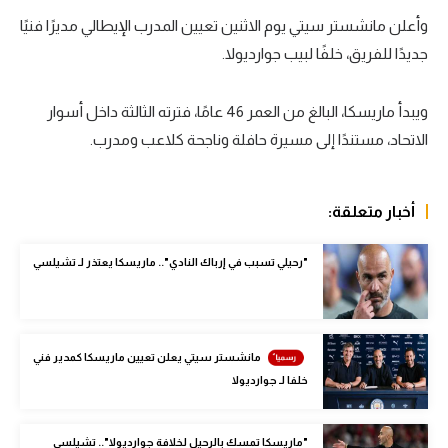
وأعلن مانشستر سيتي يوم الاثنين تعيين المدرب الإيطالي مديرًا فنيًا
سعودي في الجول
جديدًا للفريق، خلفًا لبيب جوارديولا.
الدوري الإنجليزي
الدوري الإسباني
ويبدأ ماريسكا، البالغ من العمر 46 عامًا، فترته الثالثة داخل أسوار
الاتحاد، مستندًا إلى مسيرة حافلة وناجحة كلاعب ومدرب.
دوري أبطال أوروبا
القسم الثاني
أخبار متعلقة:
رياضات أخرى
"رحيلي تسبب في إرباك النادي".. ماريسكا يعتذر لـ تشيلسي
أمم إفريقيا
كرة السلة الأمريكية
كرة سلة
مانشستر سيتي يعلن تعيين ماريسكا كمدير فني
خلفا لـ جوارديولا
كرة يد
كرة طائرة
"ماريسكا تمسك بالرحيل لخلافة جوارديولا".. تشيلسي