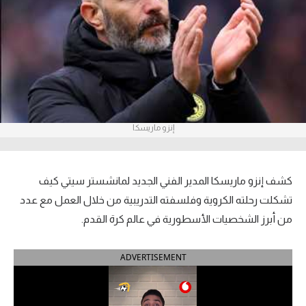
آراء حرة
ركن الألعاب
بطولات
أمريكا 2026
إنزو ماريسكا
الدوري المصري
الدوري الإنجليزي الممتاز
كشف إنزو ماريسكا المدير الفني الجديد لمانشستر سيتي كيف
تشكلت رحلته الكروية وفلسفته التدريبية من خلال العمل مع عدد
الدوري الإسباني
من أبرز الشخصيات الأسطورية في عالم كرة القدم.
الدوري الإيطالي
ADVERTISEMENT
الدوري الألماني
الدوري الفرنسي