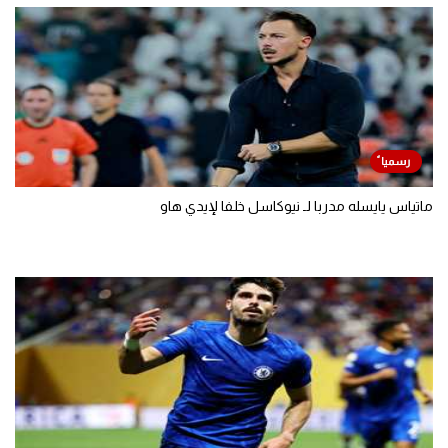
ماتياس يايسله مدربا لـ نيوكاسل خلفا لإيدي هاو