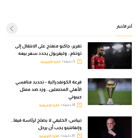
أخر الأخبار
تقرير: جاكبو منفتح على الانتقال إلى
توتنام.. وليفربول يحدد سعر بيعه
5 دقيقة |
الكرة الأوروبية
قرعة الكونفدرالية - تحديد منافسي
الأهلي المحتملين.. وزد ضد ممثل
جيبوتي
10 دقيقة |
الكرة الإفريقية
تيباس: الخليفي لا يصلح لرئاسة فيفا..
وإنفانتينو يجب أن يرحل
35 دقيقة |
الكرة الأوروبية