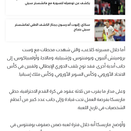
يكشف عن توصيله لتسوية مع مانشستر سيتي
الوطن العربي
في المونديال
سكاي: إليوت أندرسون يجتاز الكشف الطبي لمانشستر
رياضة نسائية
سيتي بنجاح
آسيا
أما خلال مسيرته كلاعب، والتي شهدت محطات مع وست
أمريكا
بروميتش ألبيون، ويوفنتوس، وإشبيلية، ومالاجا، وأولمبياكوس، إلى
ركن الألعاب
جانب أندية أخرى، فقد توج بلقب الدوري الإيطالي، ولقبين في كأس
الاتحاد الأوروبي، وكأس السوبر الأوروبي، وكأس ملك إسبانيا.
أقسام خاصة
وعلى مدار ما يقرب من ثلاثة عقود في كرة القدم الاحترافية، حظي
Gamers
ماريسكا بفرصة العمل تحت قيادة وإلى جانب عدد كبير من أعظم
ميركاتو
الشخصيات في تاريخ اللعبة.
تحقيق في الجول
وأوضح ماريسكا أنه خلال فترة لعبه ضمن صفوف يوفنتوس في
تقرير في الجول