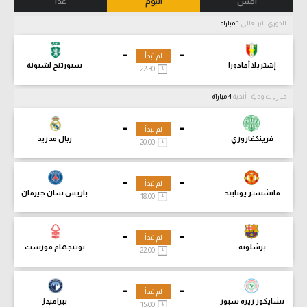
أمس
اليوم
غدا
الدوري البرتغالي
1 مباراة
-
-
لم تبدأ
إشتريلا أمادورا
سبورتنج لشبونة
22:30
مباريات ودية - أندية
4 مباراة
-
-
لم تبدأ
فرينكفاروزي
ريال مدريد
20:00
-
-
لم تبدأ
مانشستر يونايتد
باريس سان جيرمان
18:00
-
-
لم تبدأ
برشلونة
نوتنجهام فورست
22:00
-
-
لم تبدأ
تشايكور ريزه سبور
بيراميدز
15:00