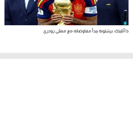
ذا أثليتك: برشلونة يبدأ مفاوضاته مع ممثلي رودري