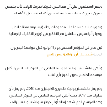
ويصر المطلعون على أن هذا ليس شرطًا صريحًا للولاء، لأنه يتضمن
حقوق صور ودفعات مختلفة لتحقيق أهداف تسجيل الأهداف.
وافق يونايتد مسبقا على مدفوعات إطلاق سنوية مماثلة لبول
بوجبا وأليكسيس سانشيز مع التفكير في توزيع التكاليف الإجمالية.
تين هاج في المؤتمر الصحفي يوم 11 يوليو قبل مواجهة ليفربول
الودية
شدد على أن رونالدو ليس للبيع
.
وأنهى مانشستر يونايتد الموسم الماضي في المركز السادس ليكمل
موسمه الخامس دون الفوز بأي لقب.
ولم يفز مانشستر يونايتد بالدوري الإنجليزي منذ 2013، ولم يفز بأي
بطولة منذ 2017، حيث أنهى الموسم الماضي في المركز السادس،
وهو الموسم الذي شهد إقالة أولي جونار سولشاير وتعيين رالف