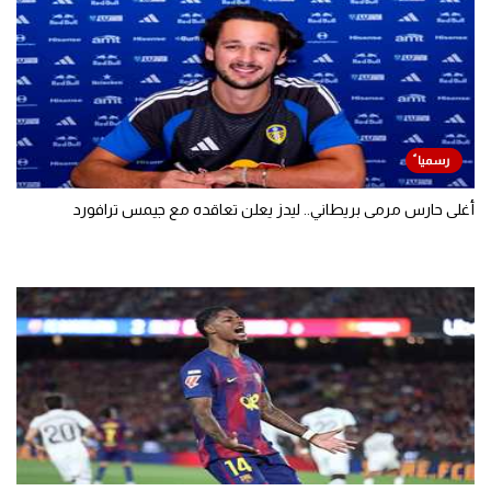
أغلى حارس مرمى بريطاني.. ليدز يعلن تعاقده مع جيمس ترافورد