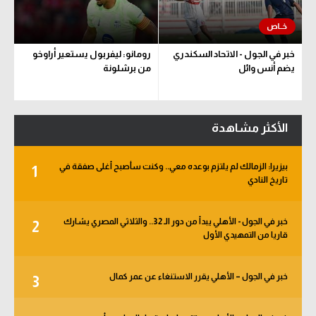
خبر في الجول - الاتحاد السكندري
رومانو: ليفربول يستعير أراوخو
يضم أنس وائل
من برشلونة
الأكثر مشاهدة
بيزيرا: الزمالك لم يلتزم بوعده معي.. وكنت سأصبح أغلى صفقة في
1
تاريخ النادي
خبر في الجول - الأهلي يبدأ من دور الـ 32.. والثلاثي المصري يشارك
2
قاريا من التمهيدي الأول
خبر في الجول – الأهلي يقرر الاستنغاء عن عمر كمال
3