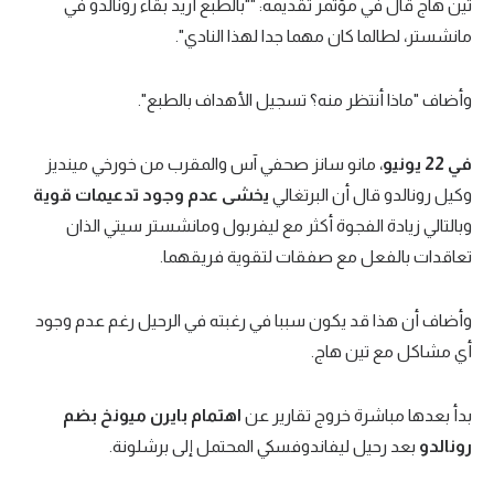
تين هاج قال في مؤتمر تقديمه: ""بالطبع أريد بقاء رونالدو في
تحليل في الجول
مانشستر، لطالما كان مهما جدا لهذا النادي".
حكايات في الجول
وأضاف "ماذا أنتظر منه؟ تسجيل الأهداف بالطبع".
كويز في الجول
في 22 يونيو
، مانو سانز صحفي آس والمقرب من خورخي مينديز
فيديو في الجول
وكيل رونالدو قال أن البرتغالي
يخشى عدم وجود تدعيمات قوية
وبالتالي زيادة الفجوة أكثر مع ليفربول ومانشستر سيتي الذان
تعاقدات بالفعل مع صفقات لتقوية فريقهما.
وأضاف أن هذا قد يكون سببا في رغبته في الرحيل رغم عدم وجود
أي مشاكل مع تين هاج.
بدأ بعدها مباشرة خروج تقارير عن
اهتمام بايرن ميونخ بضم
رونالدو
بعد رحيل ليفاندوفسكي المحتمل إلى برشلونة.