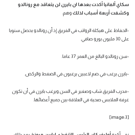
سكاي ألمانيا أكدت بعدها ان بايرن لن يتعاقد مع رونالدو
وكشفت أربعة أسباب لذلك
وهم:
-الحفاظ على هيكلة الرواتب في الفريق إذ أن رونالدو يحصل سنويا
على 30 مليون يورو صافي.
-سن رونالدو البالغ من العمر 37 عاما.
-بايرن يرغب في ضم لاعبين يرغبون في الضغط والركض.
-مدرب الفريق شاب وصغير في السن ويرغب بايرن في أن تكون
غرفة الملابس صحية في العلاقة بين جميع أعضائها.
[image:3]
نفي أكده
أوليفر كان الرئيس التنفيذي لبايرن ميونخ
بعد ذلك