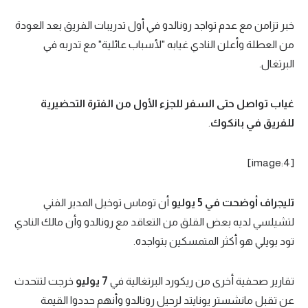
خبر تزامن مع عدم تواجد رونالدو في أول تدريبات الفريق بعد العودة
من العطلة وأعلن النادي غيابه "لأسباب عائلية" مع تدربه في
البرتغال.
غياب تواصل حتى السفر للجزء الأول من الفترة التحضيرية
للفريق في بانكوك
.
[image:4]
تليجراف أوضحت في 5 يوليو
أن توماس توخيل المدير الفني
لتشيلسي لديه بعض القلق من التعاقد مع رونالدو وأن مالك النادي
تود بويلي هو أكثر المتمسكين بتواجده.
تقارير صحفية أخرى من ريكورد البرتغالية في
7 يوليو
خرجت لتتحدث
عن تقبل مانشستر يونايتد لرحيل رونالدو وأنهم حددوا القيمة