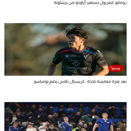
رومانو: ليفربول يستعير أراوخو من برشلونة
بعد فترة معايشة ناجحة.. كريستال بالاس يضم تومياسو