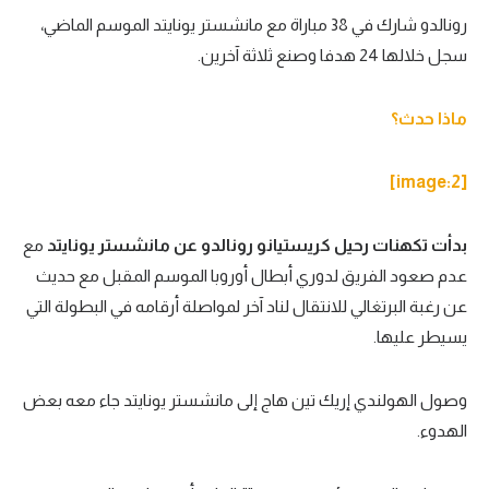
الوطن العربي
رونالدو شارك في 38 مباراة مع مانشستر يونايتد الموسم الماضي،
سجل خلالها 24 هدفا وصنع ثلاثة آخرين.
في المونديال
رياضة نسائية
ماذا حدث؟
آسيا
[image:2]
أمريكا
ركن الألعاب
بدأت تكهنات رحيل كريستيانو رونالدو عن مانشستر يونايتد
مع
عدم صعود الفريق لدوري أبطال أوروبا الموسم المقبل مع حديث
عن رغبة البرتغالي للانتقال لناد آخر لمواصلة أرقامه في البطولة التي
أقسام خاصة
يسيطر عليها.
Gamers
ميركاتو
وصول الهولندي إريك تين هاج إلى مانشستر يونايتد جاء معه بعض
الهدوء.
تحقيق في الجول
تقرير في الجول