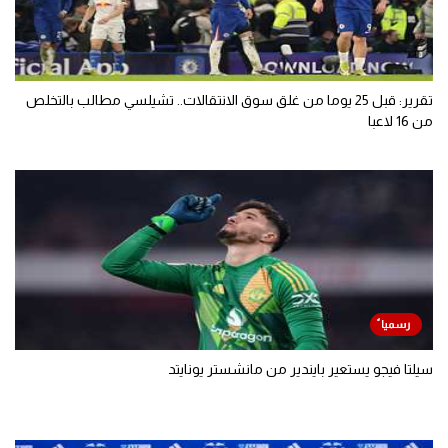
تقرير: قبل 25 يوما من غلق سوق الانتقالات.. تشيلسي مطالب بالتخلص
من 16 لاعبا
سيلتا فيجو يستعير بايندير من مانشستر يونايتد