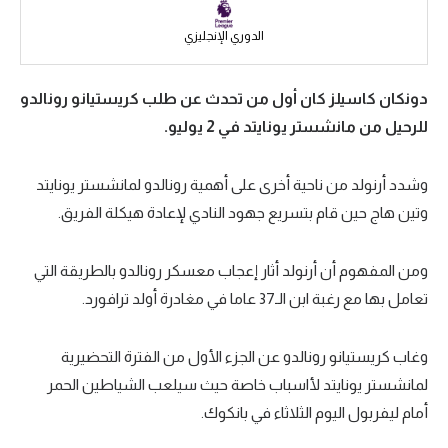
سعودي في الجول
الدوري الإنجليزي
الدوري الإنجليزي
دونكان كاسيلز كان أول من تحدث عن طلب كريستيانو رونالدو
الدوري الإسباني
للرحيل من مانشستر يونايتد في 2 يوليو.
دوري أبطال أوروبا
وشدد أرنولد من ناحية أخرى على أهمية رونالدو لمانشستر يونايتد
القسم الثاني
وتين هاج حين قام بتسريع جهود النادي لإعادة هيكلة الفريق.
رياضات أخرى
أمم إفريقيا
ومن المفهوم أن أرنولد أثار إعجاب معسكر رونالدو بالطريقة التي
تعامل بها مع رغبة ابن الـ37 عاما في مغادرة أولد ترافورد.
كرة السلة الأمريكية
كرة سلة
وغاب كريستيانو رونالدو عن الجزء الأول من الفترة التحضيرية
لمانشستر يونايتد لأاسباب خاصة حيث سيلعب الشياطين الحمر
كرة يد
أمام ليفربول اليوم الثلاثاء في بانكوك.
كرة طائرة