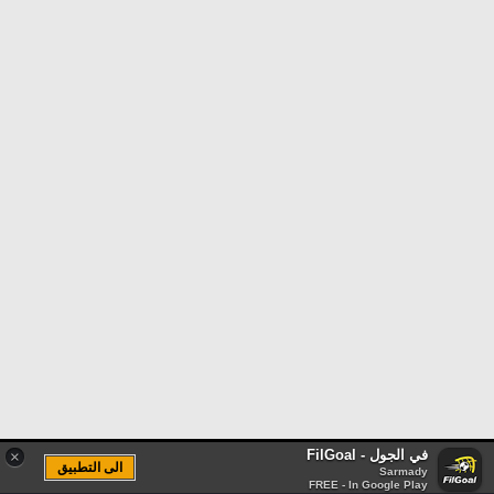
في الجول - FilGoal
×
الى التطبيق
Sarmady
FREE - In Google Play