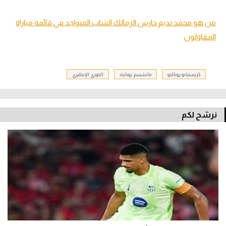
من هو محمد نديم حارس الزمالك الشاب المتواجد في قائمة مباراة
المقاولون
كريستيانو رونالدو
مانشستر يونايتد
الدوري الإنجليزي
نرشح لكم