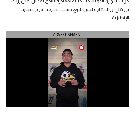
كريستيانو رونالدو بسحب طلبه لمغادرة النادي بعد أن أعلن إريك
آراء حرة
تن هاج أن المهاجم ليس للبيع، حسب صحيفة "تايمز سبورت"
الإنجليزية.
ركن الألعاب
ADVERTISEMENT
بطولات
أمريكا 2026
الدوري المصري
الدوري الإنجليزي الممتاز
الدوري الإسباني
الدوري الإيطالي
الدوري الألماني
الدوري الفرنسي