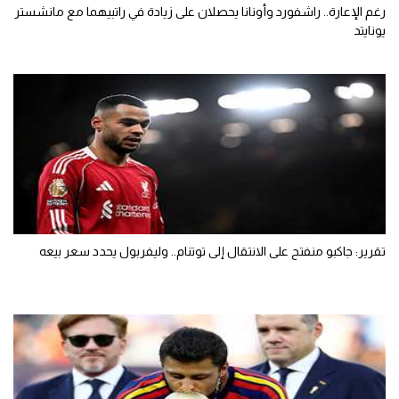
رغم الإعارة.. راشفورد وأونانا يحصلان على زيادة في راتبيهما مع مانشستر
يونايتد
تقرير: جاكبو منفتح على الانتقال إلى توتنام.. وليفربول يحدد سعر بيعه