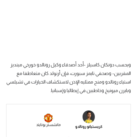
الدوري السعودي للمحترفين
دوري أبطال أوروبا
دوري أبطال إفريقيا
كل البطولات
وبحسب دونكان كاسيلز -أحد أصدقاء وكيل رونالدو خورخي مينديز
المقربين- وصحفي تايمز سبورت، فإن أرنولد كان متعاطفا مع
أقسام
استياء رونالدو ومنح ممثليه الإذن لاستكشاف الخيارات في تشيلسي
الكرة المصرية
وبايرن ميونيخ وخاطبين في إيطاليا وإسبانيا.
الدوري المصري
الكرة الأوروبية
الكرة الإفريقية
مانشستر يونايتد
كريستيانو رونالدو
منتخب مصر