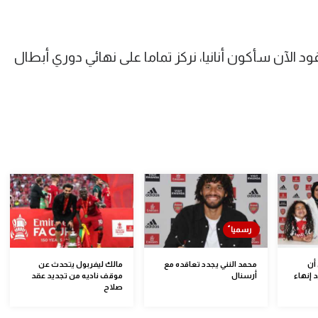
 الآن سأكون أنانيا، نركز تماما على نهائي دوري أبطال
أن
محمد النني يجدد تعاقده مع
مالك ليفربول يتحدث عن
 إنهاء
أرسنال
موقف ناديه من تجديد عقد
صلاح