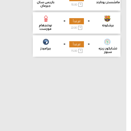
مانشستر يونايتد
باريس سان
18:00
جيرمان
-
-
لم تبدأ
برشلونة
نوتنجهام
22:00
فورست
-
-
لم تبدأ
تشايكور ريزه
بيراميدز
15:00
سبور