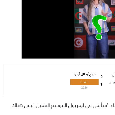
دوري أبطال أوروبا
ول
0
انتهت
دريد
1
22:36
ء: "سأبقى في ليفربول الموسم المقبل، ليس هناك