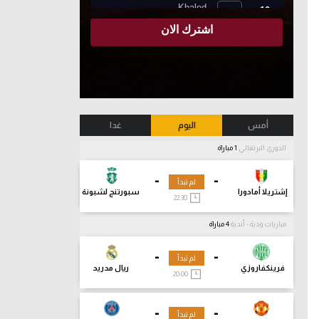
أمس
اليوم
غدا
الدوري البرتغالي
1 مباراة
-
-
لم تبدأ
إشتريلا أمادورا
سبورتنج لشبونة
22:30
مباريات ودية - أندية
4 مباراة
-
-
لم تبدأ
فرينكفاروزي
ريال مدريد
20:00
-
-
لم تبدأ