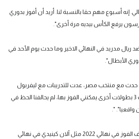
الي. إنه أسبوع مهم حقا بالنسبة لنا. أريد أن أفوز بدوري
درسون يرفع الكأس بيديه مرة أخرى".
ريال مدريد في النهائي الاخير وما حدث يوم الأحد في
وري الأبطال".
ا حدث مع منتخب مصر، عدت للتدريبات مع ليفربول
سريعا. شعرت في ذلك الوقت أن هناك 3 بطولات أخرى يمكنني الفوز بها، لم يحالفنا الحظ في
اقعيا". ".
وردا على سؤال من سيكون صاحب هدف الفوز في نهائي 2022 مثل آلان كينيدي في نهائي