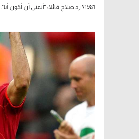
1981؟ رد صلاح قائلا: "أتمنى أن أكون أنا".