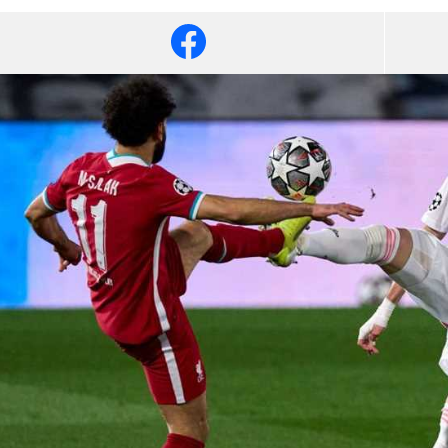
آسيا
دوري أبطال أوروبا
لسعودي للمحترفين
أمريكا
القسم الثاني
ل أوروبا
ركن الألعاب
رياضات أخرى
ل إفريقيا