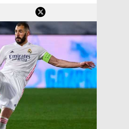
آراء حرة
الدوري ا
ركن الألعاب
دوري أبطا
دوري أبطا
كل البطولات