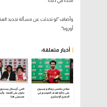
شك في ذلك".
وأضاف "لو تحدثت عن مسألة تجديد العقود
أوروبا".
أخبار متعلقة:
صلاح ينافس رونالدو وسون
النني: أرسنال يستحق 
على جائزة هدف الموسم في
يكون على القمة.. وأريد
الدوري الإنجليزي
مسيرتي هنا