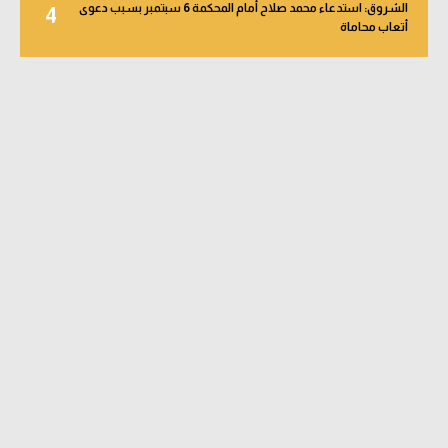
الشروق: استدعاء محمد صلاح أمام المحكمة 6 سبتمبر بسبب دعوى
4
أتعاب محاماة