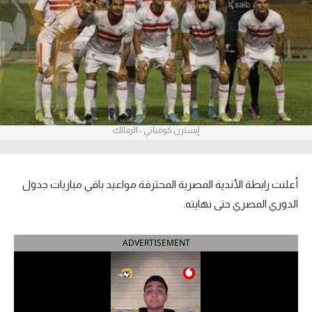
آراء حرة
ركن الألعاب
بطولات
الدوري المصري
إيسترن كومباني - الزمالك
الدوري الإنجليزي الممتاز
الدوري الإسباني
أعلنت رابطة الأندية المصرية المحترفة مواعيد باقي مباريات جدول
الدوري المصري حتى نهايته.
الدوري الإيطالي
ADVERTISEMENT
الدوري الألماني
الدوري التركي
الدوري الفرنسي