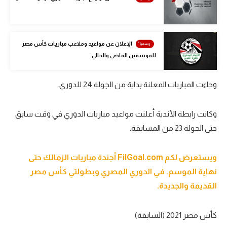
الوطن العربي
في المونديال
الإعلان عن مواعيد وملاعب مباريات كأس مصر
رياضة نسائية
للموسمين الماضي والحالي
آسيا
وجاءت المباريات المعلنة بداية من الجولة 24 للدوري.
أمريكا
ركن الألعاب
وكانت رابطة الأندية أعلنت مواعيد مباريات الدوري في وقت سابق
حتى الجولة 23 من المسابقة.
أقسام خاصة
ويستعرض لكم FilGoal.com أجندة مباريات الزمالك حتى
Gamers
نهاية الموسم. في الدوري المصري وبطولتي كأس مصر
ميركاتو
القديمة والجديدة.
تحقيق في الجول
كأس مصر 2021 (السابقة)
تقرير في الجول