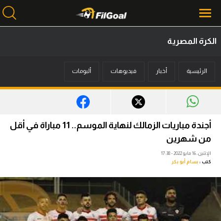
الكرة المصرية
محتوى إخباري
الرئيسية
أخبار
فيديوهات
ألبومات
الرئيسية
أخبار
مباريات
أجندة مباريات الزمالك لنهاية الموسم.. 11 مباراة في أقل
ميركاتو
من شهرين
الإثنين، 16 مايو 2022 - 17:38
فانتازي في الجول
كتب :
بسام أبو بكر
مسابقة التوقعات
فيديوهات
عدسات