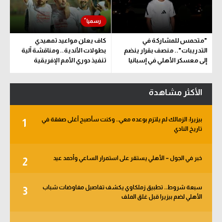
"متحمس للمشاركة في
كاف يعلن مواعيد تمهيدي
التدريبات".. منصف بقرار ينضم
بطولات الأندية.. ومناقشة آلية
إلى معسكر الأهلي في إسبانيا
تنفيذ دوري الأمم الإفريقية
المقترح
الأكثر مشاهدة
بيزيرا: الزمالك لم يلتزم بوعده معي.. وكنت سأصبح أغلى صفقة في
1
تاريخ النادي
خبر في الجول – الأهلي يستقر على استمرار الساعي وأحمد عيد
2
سبعة شروط.. تطبيق زملكاوي يكشف تفاصيل مفاوضات شباب
3
الأهلي لضم بيزيرا قبل غلق الملف