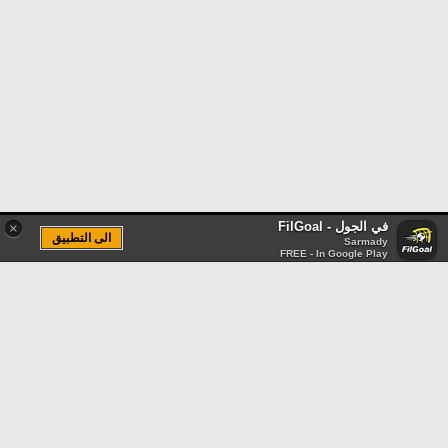
في الجول - FilGoal
×
الى التطبيق
Sarmady
FREE - In Google Play