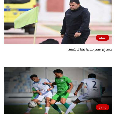
حمد إبراهيم مديرا فنيا لـ لافيينا