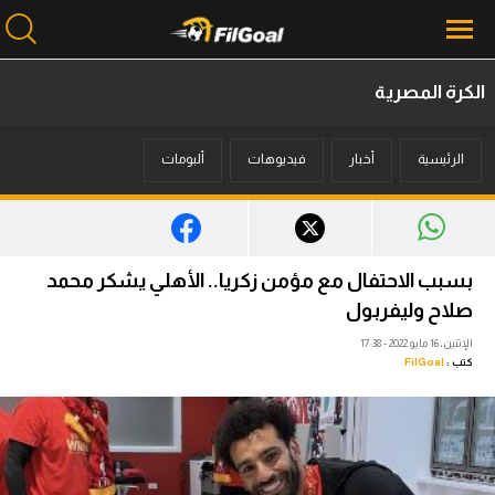
الكرة المصرية
محتوى إخباري
الرئيسية
أخبار
فيديوهات
ألبومات
الرئيسية
أخبار
مباريات
بسبب الاحتفال مع مؤمن زكريا.. الأهلي يشكر محمد
ميركاتو
صلاح وليفربول
الإثنين، 16 مايو 2022 - 17:38
فانتازي في الجول
كتب :
FilGoal
مسابقة التوقعات
فيديوهات
عدسات