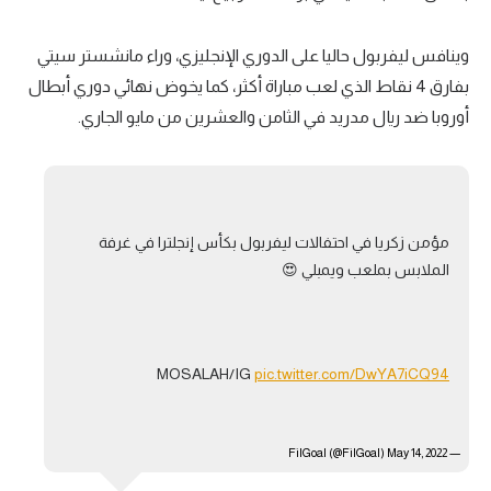
وينافس ليفربول حاليا على الدوري الإنجليزي، وراء مانشستر سيتي
بفارق 4 نقاط الذي لعب مباراة أكثر، كما يخوض نهائي دوري أبطال
أوروبا ضد ريال مدريد في الثامن والعشرين من مايو الجاري.
مؤمن زكريا في احتفالات ليفربول بكأس إنجلترا في غرفة
الملابس بملعب ويمبلي 😍
MOSALAH/IG
pic.twitter.com/DwYA7iCQ94
May 14, 2022
— FilGoal (@FilGoal)