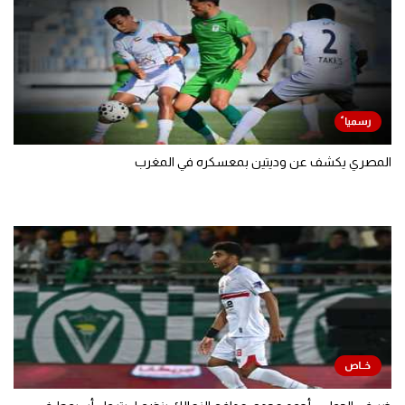
المصري يكشف عن وديتين بمعسكره في المغرب