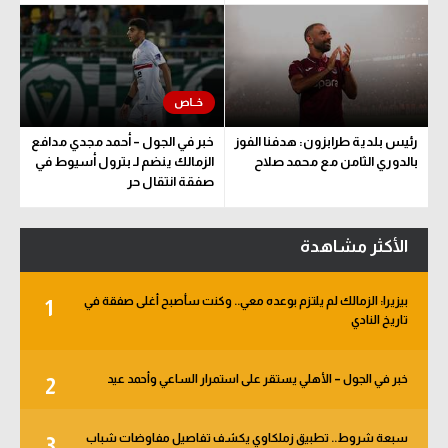
رئيس بلدية طرابزون: هدفنا الفوز
خبر في الجول – أحمد مجدي مدافع
بالدوري الثامن مع محمد صلاح
الزمالك ينضم لـ بترول أسيوط في
صفقة انتقال حر
الأكثر مشاهدة
بيزيرا: الزمالك لم يلتزم بوعده معي.. وكنت سأصبح أغلى صفقة في
1
تاريخ النادي
خبر في الجول – الأهلي يستقر على استمرار الساعي وأحمد عيد
2
سبعة شروط.. تطبيق زملكاوي يكشف تفاصيل مفاوضات شباب
3