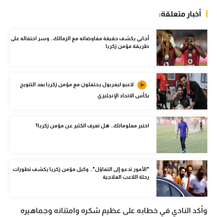
الوطن العربي
أخبار متعلقة:
في المونديال
أجايي يكشف حقيقة مفاوضاته مع الزمالك.. وسر احتفاله على
طريقة مؤمن زكريا
رياضة نسائية
آسيا
لاعبو ليفربول يحتفلون مع مؤمن زكريا بعد التتويج
أمريكا
بكأس الاتحاد الإنجليزي
ركن الألعاب
اختبر معلوماتك.. هل تعرف الكثير عن مؤمن زكريا؟
أقسام خاصة
Gamers
"الأمور تدعو إلى التفاؤل".. وكيل مؤمن زكريا يكشف تطورات
ميركاتو
رحلة اللاعب العلاجية
تحقيق في الجول
وأكد النادي في خطابه على عظيم شكره وامتنانه وجماهيره
تقرير في الجول