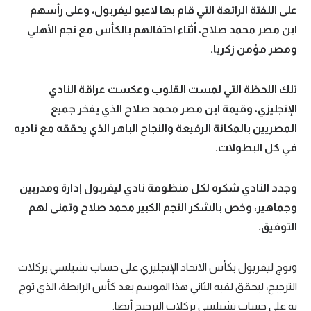
على اللفتة الرائعة التي قام بها لاعبو ليفربول، وعلى رأسهم
تحليل في الجول
ابن مصر محمد صلاح، أثناء احتفالهم بالكأس مع نجم الأهلي
حكايات في الجول
ومصر مؤمن زكريا.
كويز في الجول
تلك اللحظة التي لمست القلوب وعكست عراقة النادي
فيديو في الجول
الإنجليزي، وقيمة ابن مصر محمد صلاح الذي يفخر جميع
المصريين بالمكانة الرفيعة والنجاح الباهر الذي يحققه مع ناديه
في كل البطولات.
وجدد النادي شكره لكل منظومة نادي ليفربول إدارة ومدربين
وجماهير، وخص بالشكر النجم الكبير محمد صلاح وتمنى لهم
التوفيق.
وتوج ليفربول بكأس الاتحاد الإنجليزي على حساب تشيلسي بركلات
الترجيح، ليحقق لقبه الثاني هذا الموسم بعد كأس الرابطة، الذي توج
به على حساب تشيلسي بركلات الترجيح أيضا.