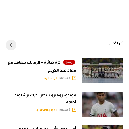
أخر الأخبار
كرة طائرة - الزمالك يتعاقد مع
معاذ عبد الكريم
6 ساعة |
كرة طائرة
موندو: روميرو ينتظر تحرك برشلونة
لضمه
6 ساعة |
الدوري الإنجليزي
آس: روما وأستون فيلا يستهدفان