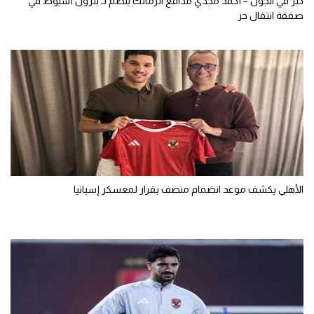
خبر في الجول – أحمد مجدي مدافع الزمالك ينضم لـ بترول أسيوط في
صفقة انتقال حر
الأهلي يكشف موعد انضمام منصف بقرار لمعسكر إسبانيا