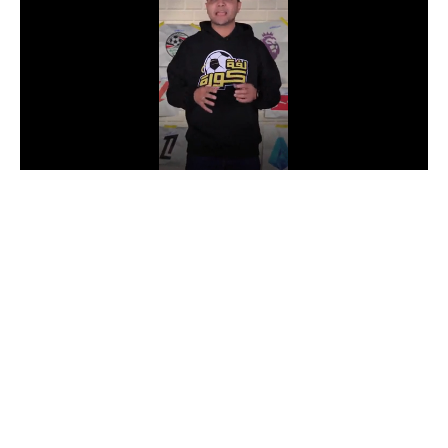
الدوري السعودي للمحترفين
دوري أبطال أوروبا
دوري أبطال إفريقيا
كل البطولات
أقسام
الكرة المصرية
الدوري المصري
الكرة الأوروبية
الكرة الإفريقية
منتخب مصر