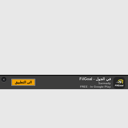
في الجول - FilGoal
×
الى التطبيق
Sarmady
FREE - In Google Play