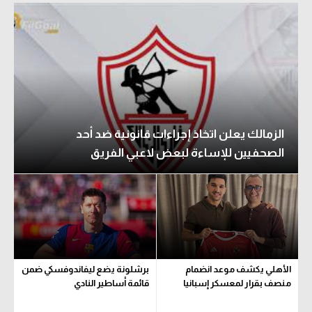
الزمالك يعلن اتخاذ إجراءات قانونية ضد أحد
الصحفيين للإساءة لبعض لاعبي الفريق
الأهلي يكشف موعد انضمام
برشلونة يضع ليفاندوفسكي ضمن
منصف بقرار لمعسكر إسبانيا
قائمة أساطير النادي