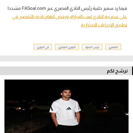
فيما رد سمير حلبية رئيس النادي المصري عبر FilGoal.com مشددا
على عدم نية النادي لعب المباراة، ورفض اتهام ناديه بالتقصير في
تطبيق الإجراءات الاحترازية
.
المصري
حرس الحدود
الدوري المصري
في الدوري
نرشح لكم