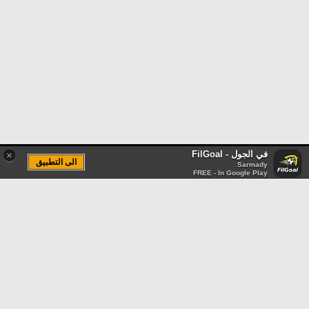
في الجول - FilGoal
×
الى التطبيق
Sarmady
FREE - In Google Play