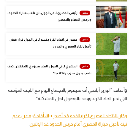
تحليل في الجول
رئيس المصري لـ في الجول: لن نلعب مباراة الحدود..
ونرفض الاتهام بالتقصير
حكايات في الجول
كويز في الجول
مصدر في اتحاد الكرة يفسر لـ في الجول قرار رفض
فيديو في الجول
تأجيل لقاء المصري والحدود
العشري لـ في الجول: العند سيؤدي للاحتقان.. كيف
نلعب بدون مدرب و12 لاعبا؟
وأضاف: "الوزير أبلغني أنه سيقوم بالاجتماع اليوم مع اللجنة المؤقتة
التي تدير اتحاد الكرة، ووعد بالوصول لحل للمشكلة".
وكان الاتحاد المصري لكرة القدم قد أصدر بيانا، أفاد فيه عن عدم
نيته تأجيل مباراة المصري أمام حرس الحدود غدا الإثنين
.