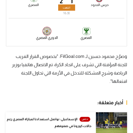
2
1
حرس الحدود
المصري
الوطن العربي
انتهت
16:30
في المونديال
رياضة نسائية
المصري
الدوري المصري
آسيا
أمريكا
وصرّح محمود حسين لـ FilGoal.com: "بخصوص القرار الغريب
للجنة المؤقتة التي تشرف على اتحاد الكرة، تم الاتصال هاتفيا بوزير
ركن الألعاب
الرياضة وشرح المشكلة للتدخل في الأزمة التي تحاول اللجنة
افتعالها".
أقسام خاصة
Gamers
أخبار متعلقة:
ميركاتو
تحقيق في الجول
الإسماعيلي: نواصل استعدادنا لمباراة المصري رغم
حالات كورونا في صفوفهم
تقرير في الجول