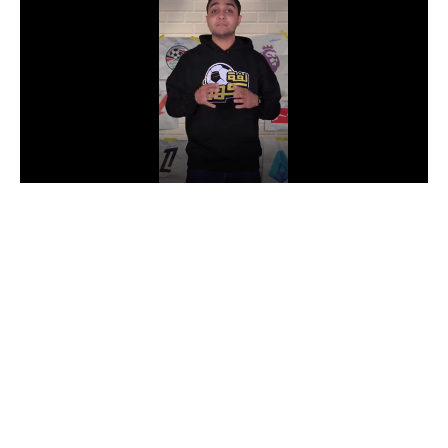
الدوري السعودي للمحترفين
دوري أبطال أوروبا
دوري أبطال إفريقيا
كل البطولات
أقسام
الكرة المصرية
الدوري المصري
الكرة الأوروبية
الكرة الإفريقية
منتخب مصر