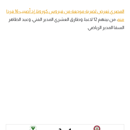
سعودي في الجول
المصري تعرض لضربة موجعة من فيروس كورونا، إذ أصيب 16 فردا
منه
، من بينهم 12 لاعبا، وطارق العشري المدير الفني، وعبد الظاهر
الدوري الإنجليزي
السقا المدير الرياضي.
الدوري الإسباني
دوري أبطال أوروبا
القسم الثاني
رياضات أخرى
أمم إفريقيا
كرة السلة الأمريكية
كرة سلة
كرة يد
كرة طائرة