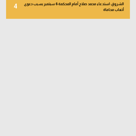
الشروق: استدعاء محمد صلاح أمام المحكمة 6 سبتمبر بسبب دعوى
4
أتعاب محاماة