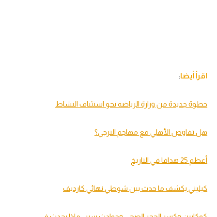
تحليل في الجول
حكايات في الجول
كويز في الجول
فيديو في الجول
اقرأ أيضا
:
خطوة جديدة من وزارة الرياضة نحو استئناف النشاط
هل تفاوض الأهلي مع مهاجم الترجي؟
أعظم 25 هدافا في التاريخ
كيليني يكشف ما حدث بين شوطي نهائي كارديف
كوكايين وكسر الحجر الصحي وحوادث سير.. ماذا يحدث في