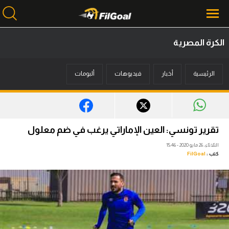
الكرة المصرية
محتوى إخباري
الرئيسية
أخبار
فيديوهات
ألبومات
الرئيسية
أخبار
مباريات
تقرير تونسي: العين الإماراتي يرغب في ضم معلول
ميركاتو
الثلاثاء، 26 مايو 2020 - 15:46
كتب :
FilGoal
فانتازي في الجول
مسابقة التوقعات
فيديوهات
عدسات