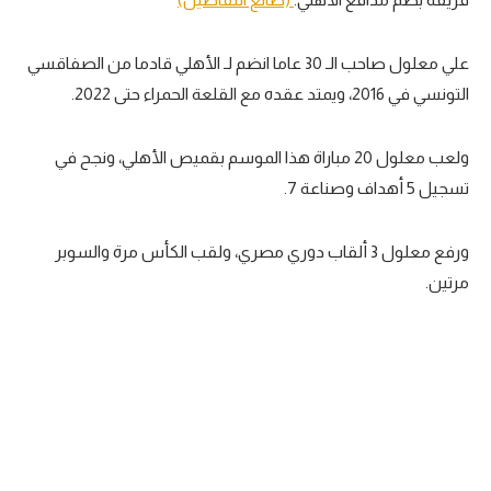
الوطن العربي
علي معلول صاحب الـ 30 عاما انضم لـ الأهلي قادما من الصفاقسي
في المونديال
التونسي في 2016، ويمتد عقده مع القلعة الحمراء حتى 2022.
رياضة نسائية
آسيا
ولعب معلول 20 مباراة هذا الموسم بقميص الأهلي، ونجح في
تسجيل 5 أهداف وصناعة 7.
أمريكا
ركن الألعاب
ورفع معلول 3 ألقاب دوري مصري، ولقب الكأس مرة والسوبر
مرتين.
أقسام خاصة
Gamers
ميركاتو
تحقيق في الجول
تقرير في الجول