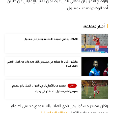
وأوضح التقرير أن الأهلي تلقى عرضا من العين الإماراتي عن طريق
سعودي في الجول
أحد الوكلاء لانتداب معلول.
الدوري الإنجليزي
أخبار متعلقة:
الدوري الإسباني
دوري أبطال أوروبا
الهلال يوضح حقيقة اهتمامه بضم علي معلول
القسم الثاني
رياضات أخرى
عاشور: كل ما فعلته في مسيرتي الكروية كان من أجل الأهلي
وجماهيره
أمم إفريقيا
كرة السلة الأمريكية
مصدر من الأهلي لـ في الجول: الهلال لم يتقدم
كرة سلة
بعرض لضم معلول.. لا نفكر في رحيله
كرة يد
وكان مصدر مسؤول في نادي الهلال السعودي قد نفى اهتمام
كرة طائرة
فريقه بضم مدافع الأهلي.
(طالع التفاصيل)