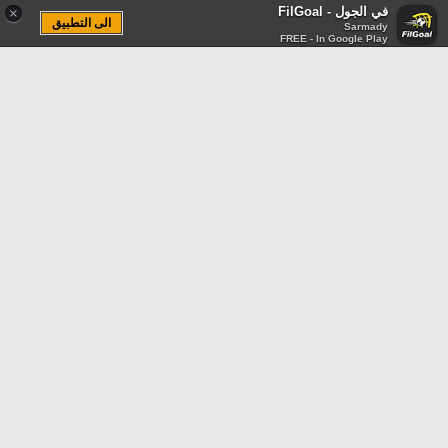
في الجول - FilGoal
×
الى التطبيق
Sarmady
FREE - In Google Play