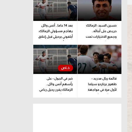
حسين السيد: الزمالك
بعد 14 عاما.. أنس وائل
حريص على أبنائه..
يهاجم مسؤولي الزمالك:
وجميع الاختيارات تمت
أبلغوني برحيلي قبل إغلاق
وفقا لرؤية فنية بحتة
القيد بأيام
قائمة ريال مدريد -
خبر في الجول - على
ظهور برناردو سيلفا
رأسهم أنس وائل..
لأول مرة في مواجهة
الزمالك يقرر رحيل رباعي
فرينتشفاروشي
فريق الشباب