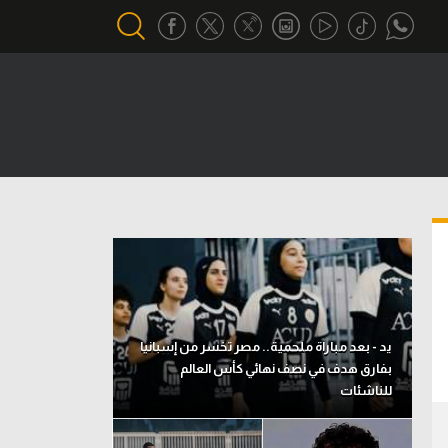
أقسام خاصة
Gamers
يكية
ميركاتو
تحقيق في الجول
تقرير في الجول
تحليل في الجول
يد - بعد مباراة ملحمية.. مصر تخسر من إسبانيا
حكايات في الجول
بفارق هدف في نصف نهائي كأس العالم
للناشئات
كويز في الجول
فيديو في الجول