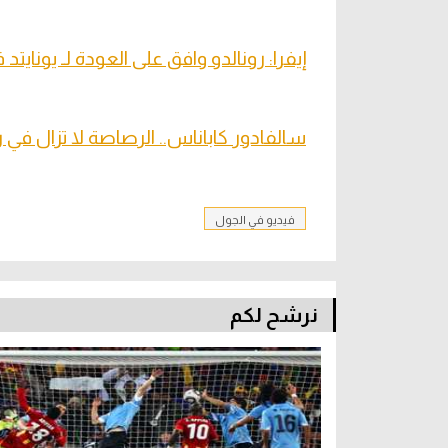
إيفرا: رونالدو وافق على العودة لـ يونايتد في 3
سالفادور كاباناس.. الرصاصة لا تزال في
فيديو في الجول
نرشح لكم