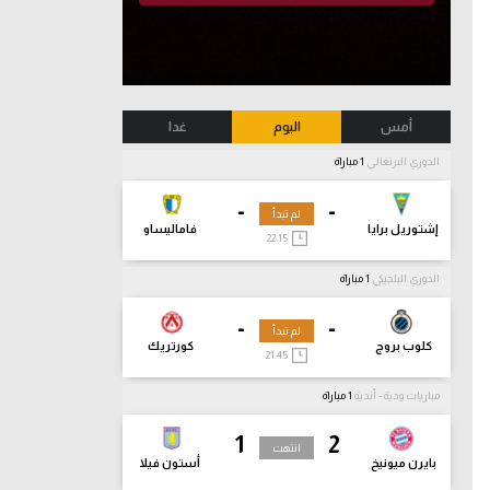
أمس
اليوم
غدا
الدوري البرتغالي
1 مباراة
-
-
لم تبدأ
إشتوريل برايا
فاماليساو
22:15
الدوري البلجيكي
1 مباراة
-
-
لم تبدأ
كلوب بروج
كورتريك
21:45
مباريات ودية - أندية
1 مباراة
1
2
انتهت
بايرن ميونيخ
أستون فيلا