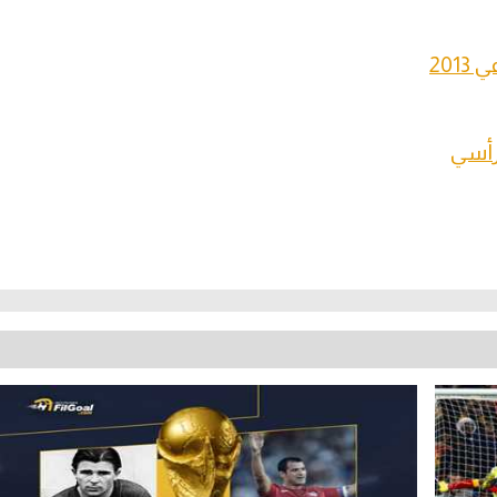
201
 رأسي