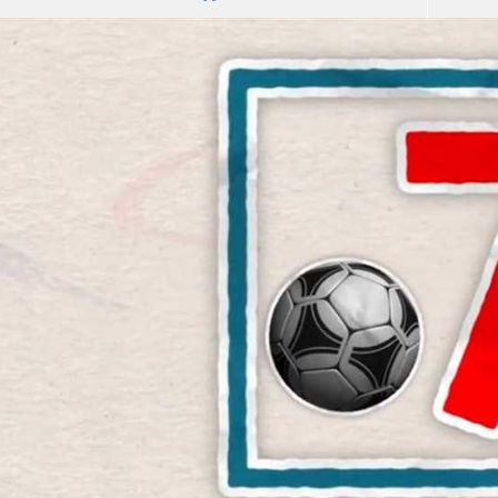
آسيا
دوري أبطال أوروبا
لسعودي للمحترفين
أمريكا
القسم الثاني
ل أوروبا
ركن الألعاب
رياضات أخرى
ل إفريقيا