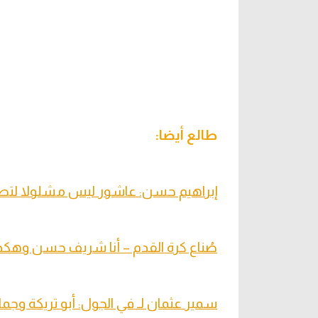
طالع أيضا:
إبراهيم حسن: عاشور ليس مشلولا لتطالبه
صُناع كرة القدم – أنا شريف حسن وهكذا 
سمير عثمان لـ في الجول: أبو تريكة وجما