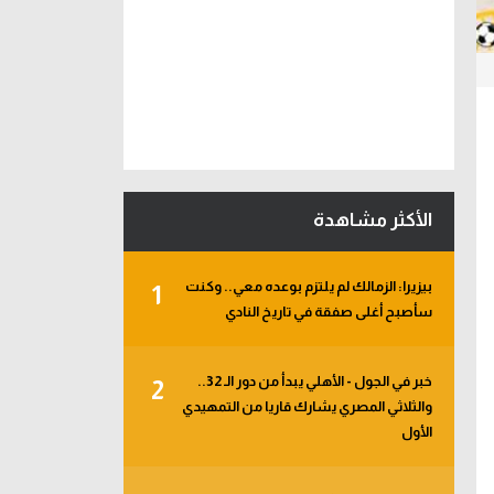
الأكثر مشاهدة
بيزيرا: الزمالك لم يلتزم بوعده معي.. وكنت
1
سأصبح أغلى صفقة في تاريخ النادي
خبر في الجول - الأهلي يبدأ من دور الـ 32..
2
والثلاثي المصري يشارك قاريا من التمهيدي
الأول