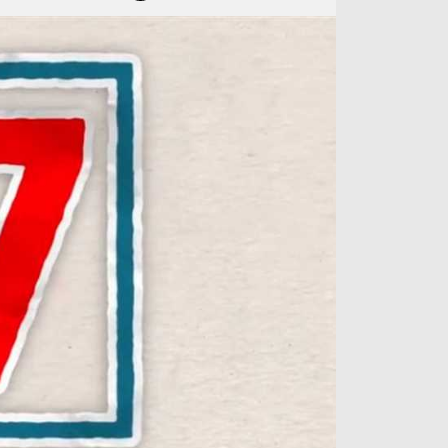
آراء حرة
الدوري ا
ركن الألعاب
دوري أبطا
دوري أبطا
كل البطولات