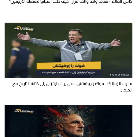
كأس العالم - هدف واحد وألف قرار.. كيف حلت إسبانيا معضلة الأرجنتين؟
مدرب الزمالك - فوك رازوفيتش.. من إرث بارتيزان إلى كتابة التاريخ مع
الفيحاء