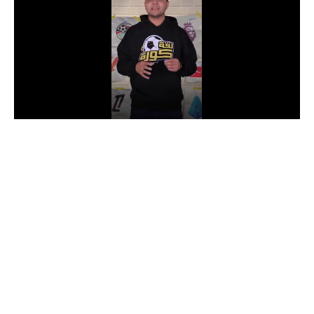
الدوري السعودي للمحترفين
دوري أبطال أوروبا
دوري أبطال إفريقيا
كل البطولات
أقسام
الكرة المصرية
الدوري المصري
الكرة الأوروبية
الكرة الإفريقية
منتخب مصر