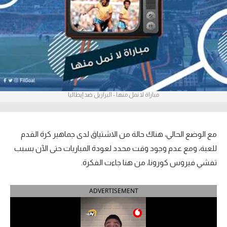
آراء حرة
ركن الألعاب
بطولات
أمريكا 2026
مباراة لا نمل منها - البرازيل ضد إيطاليا
الدوري المصري
الدوري الإنجليزي الممتاز
مع الوضع الحالي، هناك حالة من الاشتياق لدى جماهير كرة القدم
للعبة، ومع عدم وجود وقت محدد لعودة المباريات حتى الآن بسبب
الدوري الإسباني
تفشي فيروس كورونا، من هنا جاءت الفكرة.
الدوري الإيطالي
ADVERTISEMENT
الدوري الألماني
الدوري الفرنسي