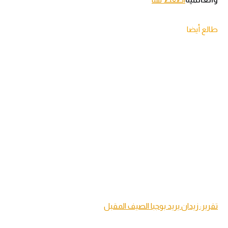
طالع أيضا
تقرير: زيدان يريد بوجبا الصيف المقبل