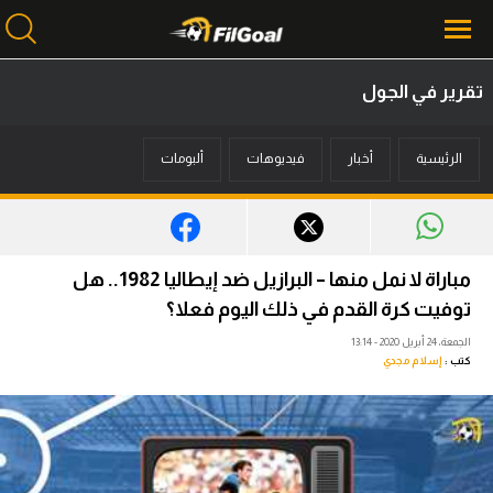
تقرير في الجول
محتوى إخباري
الرئيسية
أخبار
فيديوهات
ألبومات
الرئيسية
أخبار
مباريات
مباراة لا نمل منها – البرازيل ضد إيطاليا 1982.. هل
ميركاتو
توفيت كرة القدم في ذلك اليوم فعلا؟
الجمعة، 24 أبريل 2020 - 13:14
فانتازي في الجول
كتب :
إسلام مجدي
مسابقة التوقعات
فيديوهات
عدسات