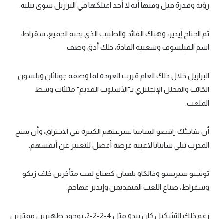
رؤية وقدرة قيل وقتها أنه لا أحد امتلكها في البرازيل سوى بيليه.
ثم الجناح إيدير، وهناك القائد والطبيب الذي يحبه الجميع، سقراط،
اسم الفيلسوف وشعبية القادة، ذلك أدق وصف.
البرازيل خلال ذلك العام قررت العودة لما وصفه جوناثان ويلسون
الكاتب والمحلل الإنجليزي بـ"الأسلوب القديم" مثلثات وسط
الملعب.
أن يفاجئك راقصو السامبا بسرعتهم الكبيرة في الاختراق، وأن يمنح
المدرب تيلي سانتانا لاعبيه فرصة أفضل للتعبير عن أنفسهم.
تونينيو سيريسو وفالكاو يلعبان كصناع لعب متأخرين خلف زيكو
وسقراط، صناع اللعب المتقديمن وإيدير مهاجم.
رغم ذلك التشكيل كان يبدو مثل 4-2-2-2، بوجود ظهيرين ممتازين