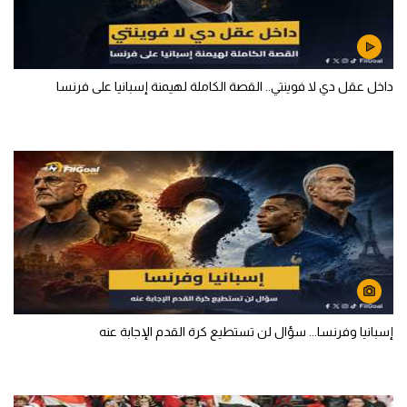
داخل عقل دي لا فوينتي.. القصة الكاملة لهيمنة إسبانيا على فرنسا
إسبانيا وفرنسا... سؤال لن تستطيع كرة القدم الإجابة عنه