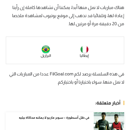
هناك مباريات لا نمل منها أبدا، يمكننا أن نشاهدها كاملة إن رأينا
سعودي في الجول
إعادة لها، وتلقائيا قد نذهب إلى موقع يوتيوب لمشاهدة ملخصا
الدوري الإنجليزي
من 20 دقيقة مرة أو مرتين لها.
الدوري الإسباني
دوري أبطال أوروبا
القسم الثاني
إيطاليا
البرازيل
رياضات أخرى
في هذه السلسلة يرصد لكم FilGoal.com عددا من المباريات التي
أمم إفريقيا
لا نمل منها، سواء باختيارنا أو باختياركم.
كرة السلة الأمريكية
كرة سلة
أخبار متعلقة:
كرة يد
في ظل أسطورة – سوبر ماريو لا يمكنه محاكاة بيليه
كرة طائرة