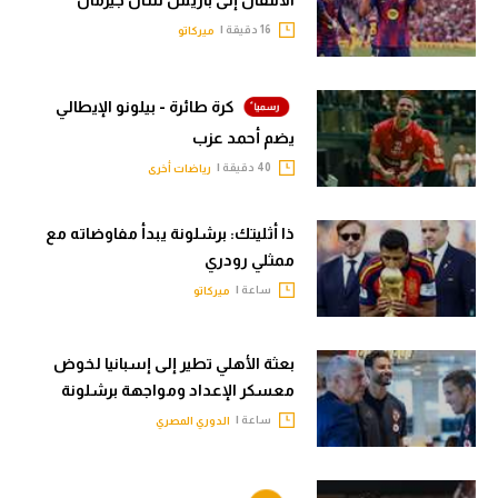
الانتقال إلى باريس سان جيرمان
16 دقيقة |
ميركاتو
كرة طائرة - بيلونو الإيطالي
يضم أحمد عزب
40 دقيقة |
رياضات أخرى
ذا أثليتك: برشلونة يبدأ مفاوضاته مع
ممثلي رودري
ساعة |
ميركاتو
بعثة الأهلي تطير إلى إسبانيا لخوض
معسكر الإعداد ومواجهة برشلونة
ساعة |
الدوري المصري