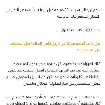
النجم الإيطالي شارك لـ80 دقيقة قبل أن يلعب أليساندرو ألتوبيللي
-المحلل الشهير حاليا- بدلا منه.
المباراة التالي كانت ضد البرازيل.
هل كانت أعظم مباراة في تاريخ كأس العالم؟ هل استحقت
كل تلك الجدل؟
"تلك المباراة كانت ملحمية، بكل ما تحمله من رموز، الدفاع ضد
الهجوم، المواهب ضد الفريق المتكامل، أبطال الشعب ضد لاعبي
إيطاليا الذين كانوا أبطالا بدورهم، لكن أداء البرازيل الهجومي اكتسب
بعض المشجعين على مدار البطولة". جوناثان ويلسون.
الطريقة الإيطالية لم تكن مجهزة لمباراة يتأخرون بها بهدف لم تكن
تلك عقليتهم أو طريقتهم، وبالطبع تقدموا مع بداية المباراة، برونو