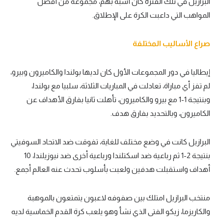
البرازيل في تلك الفترة كان أشبه بهم، مجموعة من أفضل
تحليل في الجول
المواهب التي داعبت الكرة على الإطلاق.
حكايات في الجول
صراع الأساليب المختلفة
كويز في الجول
إيطاليا في دور المجموعات الأول كان لديها بولندا والكاميرون وبيرو،
فيديو في الجول
لم تفز أي مباراة، تعادلت في المباريات الثلاثة، سلبيا مع بولندا،
وبنتيجة 1-1 مع بيرو والكاميرون، تأهلت ثانيا بفارق الأهداف عن
الكاميرون، وبالتحديد بفارق هدف.
البرازيل كانت في وضع مختلف للغاية، تفوقت ضد الاتحاد السوفيتي
بنتيجة 2-1 ثم رباعية ضد اسكتلندا ورباعية أخرى ضد نيوزيلندا، 10
أهداف واستقبلت هدفين ولعبت بأسلوب تحدث عنه العالم أجمع.
منتخب البرازيل امتلك بين صفوفه لاعبون يتمتعون بالموهبة
والكاريزما، زيكو الفتى الذي نشأ وهو يلعب كرة القدم الخماسية لديه