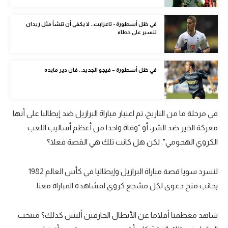
الوطن العربي
في ظل أسطورة - تاعرابت.. لا يكفي أن تنشأ مثل زيدان
في المونديال
لتسير على خطاه
رياضة نسائية
في ظل أسطورة – فيجو الجديد.. فان دير مايده
آسيا
أمريكا
ركن الألعاب
في مرحلة ما من التاريخ، تم اعتبار مباراة البرازيل ضد إيطاليا على أنها
معركة الخير ضد الشر، أو "وفاة واحدا من أعظم أساليب اللعب
الكروي الهجومي". لكن هل كانت تلك هي القصة فعلا؟
أقسام خاصة
Gamers
لنسرد سويا قصة مباراة البرازيل وإيطاليا في كأس العالم 1982
ميركاتو
بجانب منح دعوى لكل مشجع كروي لمشاهدة المباراة معنا.
تحقيق في الجول
شاهد معظمنا أفلاما عن الأبطال الخارقين أليس كذلك؟ منتخب
تقرير في الجول