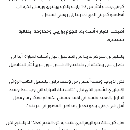
كونتي يتقدم أكثر من 40 ياردة بالكرة ويخترق ويرسل الكرة إلى
أنطونيو كابريني الذي يمررها إلى روسي ليسجل.
أصبحت المباراة أشبه به، هجوم برازيلي ومقاومة إيطالية
مستمرة.
بالطبع لن نخبركم مزيدا من التفاصيل حول أحداث المباراة. أبدا لن
نفعل، حتى يمكنكم أن تشاهدوا الملخص دون حرق أكثر للتفاصيل.
لكن لا يوجد وصف أفضل من وصف برايان جلانفيل الكاتب الروائي
الإنجليزي الشهير الذي قال: "كانت تلك المباراة التي وجد خط وسط
البرازيل المجيد نفسه في اختبار حقيقي، لكنه لم يتمكن من فعل
أقل شيء حتى، وهو تعديل مواطن القصور في فريقه".
هل كان ذلك هو اليوم الذي ماتت به كرة القدم فعلا؟ لا بالطبع لكن