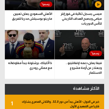
ميسي يسجل ثنائية في فوز إنتر
الأهلي السعودي يعلن تعيين
ميامي ويصبح الهداف التاريخي
مارينو بوسيتش مدربا للفريق
لكأس الدوريات
فيفا يعلن دعمه لإنفانتينو..
ذا أثليتك: برشلونة يبدأ مفاوضاته
ويعتذر عن أزمة مشروع
مع ممثلي رودري
الاستثمار
الأكثر مشاهدة
خبر في الجول - الأهلي يبدأ من دور الـ 32.. والثلاثي المصري يشارك
1
قاريا من التمهيدي الأول