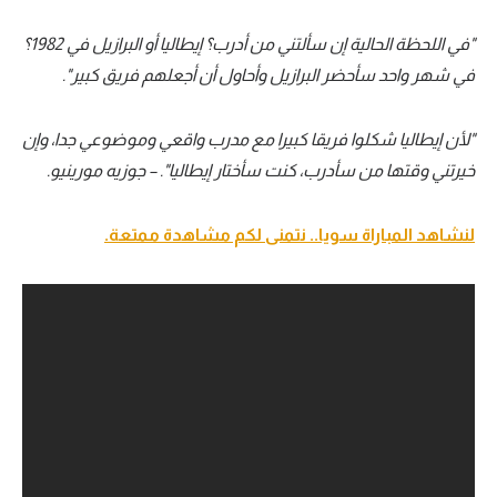
"في اللحظة الحالية إن سألتني من أدرب؟ إيطاليا أو البرازيل في 1982؟
في شهر واحد سأحضر البرازيل وأحاول أن أجعلهم فريق كبير".
"لأن إيطاليا شكلوا فريقا كبيرا مع مدرب واقعي وموضوعي جدا، وإن
خيرتني وقتها من سأدرب، كنت سأختار إيطاليا". – جوزيه مورينيو.
لنشاهد المباراة سويا.. نتمنى لكم مشاهدة ممتعة.