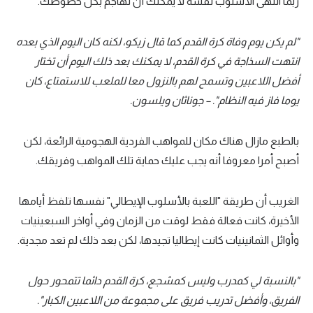
ربما انتهى الأسلوب نفسه لا يمكنك أن تهاجم بكل خطوطك.
"لم يكن يوم وفاة كرة القدم كما قال زيكو، لكنه كان اليوم الذي بعده
انتهت السذاجة في كرة القدم، لا يمكنك بعد ذلك اليوم أن تختار
أفضل اللاعبين وتسمح لهم بالنزول معا للملعب للاستمتاع، كان
يوما فاز فيه النظام". – جوناثان ويلسون.
بالطبع مازال هناك مكان للمواهب الفردية الهجومية الرائعة، لكن
أصبح أمرا معروفا أنه يجب عليك حماية تلك المواهب وفريقك.
الغريب أن طريقة "اللعبة بالأسلوب الإيطالي" نفسها تلفظ أيامها
الأخيرة، كانت فعالة فقط لوقت من الزمان وفي أواخر السبعينيات
وأوائل الثمانينيات كانت إيطاليا تجيدها، لكن بعد ذلك لم تعد مجدية.
"بالنسبة لي كمدرب وليس كمشجع، كرة القدم دائما تتمحور حول
الفريق، وأفضل تدريب فريق على مجموعة من اللاعبين الكبار".